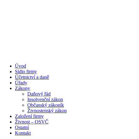
Úvod
Portál pro podnikatele
Sídlo firmy
Účetnictví a daně
Úřady
Zákony
Daňový řád
Insolvenční zákon
Občanský zákoník
Živnostenský zákon
Založení firmy
Živnost – OSVČ
Ostatní
Kontakt