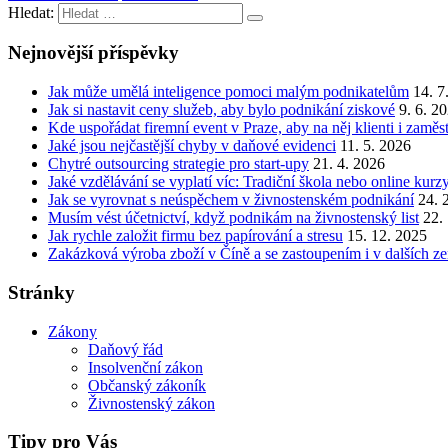
Hledat:
Nejnovější příspěvky
Jak může umělá inteligence pomoci malým podnikatelům
14. 7
Jak si nastavit ceny služeb, aby bylo podnikání ziskové
9. 6. 2
Kde uspořádat firemní event v Praze, aby na něj klienti i zamě
Jaké jsou nejčastější chyby v daňové evidenci
11. 5. 2026
Chytré outsourcing strategie pro start-upy
21. 4. 2026
Jaké vzdělávání se vyplatí víc: Tradiční škola nebo online kurz
Jak se vyrovnat s neúspěchem v živnostenském podnikání
24. 
Musím vést účetnictví, když podnikám na živnostenský list
22.
Jak rychle založit firmu bez papírování a stresu
15. 12. 2025
Zakázková výroba zboží v Číně a se zastoupením i v dalších z
Stránky
Zákony
Daňový řád
Insolvenční zákon
Občanský zákoník
Živnostenský zákon
Tipy pro Vás