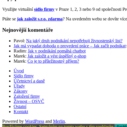
Využijte virtuální
sídlo firmy
v Praze 1, 2, 3 nebo 9 od společnosti Prof
Ptáte se
jak založit s.r.o. zdarma
? Na uvedeném webu se dovíte více
Nejnovější komentáře
Pavol
:
Na jaký druh podnikání nepotřebuji živnostenský list?
Jak má vypadat dohoda o provedení práce – Jak začít podnikat
Radim
:
Jak v podnikání pomáhá chatbot
Marek
:
Jak založit a vést úspěšný e-shop
Marek
:
Co je to příležitostný příjem?
Úvod
Sídlo firmy
Účetnictví a daně
Úřady
Zákony
Založení firmy
Živnost – OSVČ
Ostatní
Kontakt
Powered by
WordPress
and
Merlin
.
Používáme cookies. Setrváním na tomto webu s tím souhlasíte.
Souhl