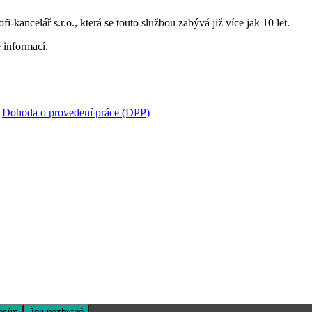
i-kancelář s.r.o., která se touto službou zabývá již více jak 10 let.
 informací.
:
Dohoda o provedení práce (DPP)
asím
Jen nezbytné