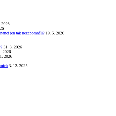
. 2026
026
stnanci jen tak nezapomněli?
19. 5. 2026
y?
31. 3. 2026
2. 2026
 1. 2026
emích
3. 12. 2025