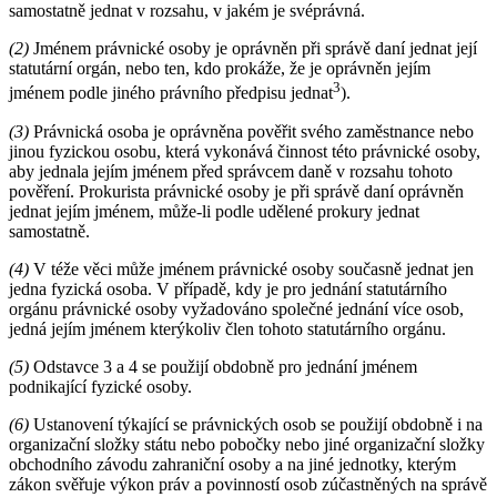
samostatně jednat v rozsahu, v jakém je svéprávná.
(2)
Jménem právnické osoby je oprávněn při správě daní jednat její
statutární orgán, nebo ten, kdo prokáže, že je oprávněn jejím
3
jménem podle jiného právního předpisu jednat
).
(3)
Právnická osoba je oprávněna pověřit svého zaměstnance nebo
jinou fyzickou osobu, která vykonává činnost této právnické osoby,
aby jednala jejím jménem před správcem daně v rozsahu tohoto
pověření. Prokurista právnické osoby je při správě daní oprávněn
jednat jejím jménem, může-li podle udělené prokury jednat
samostatně.
(4)
V téže věci může jménem právnické osoby současně jednat jen
jedna fyzická osoba. V případě, kdy je pro jednání statutárního
orgánu právnické osoby vyžadováno společné jednání více osob,
jedná jejím jménem kterýkoliv člen tohoto statutárního orgánu.
(5)
Odstavce 3 a 4 se použijí obdobně pro jednání jménem
podnikající fyzické osoby.
(6)
Ustanovení týkající se právnických osob se použijí obdobně i na
organizační složky státu nebo pobočky nebo jiné organizační složky
obchodního závodu zahraniční osoby a na jiné jednotky, kterým
zákon svěřuje výkon práv a povinností osob zúčastněných na správě