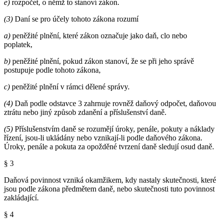
e)
rozpočet, o němž to stanoví zákon.
(3)
Daní se pro účely tohoto zákona rozumí
a)
peněžité plnění, které zákon označuje jako daň, clo nebo
poplatek,
b)
peněžité plnění, pokud zákon stanoví, že se při jeho správě
postupuje podle tohoto zákona,
c)
peněžité plnění v rámci dělené správy.
(4)
Daň podle odstavce 3 zahrnuje rovněž daňový odpočet, daňovou
ztrátu nebo jiný způsob zdanění a příslušenství daně.
(5)
Příslušenstvím daně se rozumějí úroky, penále, pokuty a náklady
řízení, jsou-li ukládány nebo vznikají-li podle daňového zákona.
Úroky, penále a pokuta za opožděné tvrzení daně sledují osud daně.
§ 3
Daňová povinnost vzniká okamžikem, kdy nastaly skutečnosti, které
jsou podle zákona předmětem daně, nebo skutečnosti tuto povinnost
zakládající.
§ 4