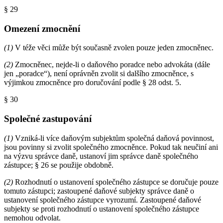
§ 29
Omezení zmocnění
(1)
V téže věci může být současně zvolen pouze jeden zmocněnec.
(2)
Zmocněnec, nejde-li o daňového poradce nebo advokáta (dále
jen „poradce“), není oprávněn zvolit si dalšího zmocněnce, s
výjimkou zmocněnce pro doručování podle § 28 odst. 5.
§ 30
Společné zastupování
(1)
Vzniká-li více daňovým subjektům společná daňová povinnost,
jsou povinny si zvolit společného zmocněnce. Pokud tak neučiní ani
na výzvu správce daně, ustanoví jim správce daně společného
zástupce; § 26 se použije obdobně.
(2)
Rozhodnutí o ustanovení společného zástupce se doručuje pouze
tomuto zástupci; zastoupené daňové subjekty správce daně o
ustanovení společného zástupce vyrozumí. Zastoupené daňové
subjekty se proti rozhodnutí o ustanovení společného zástupce
nemohou odvolat.