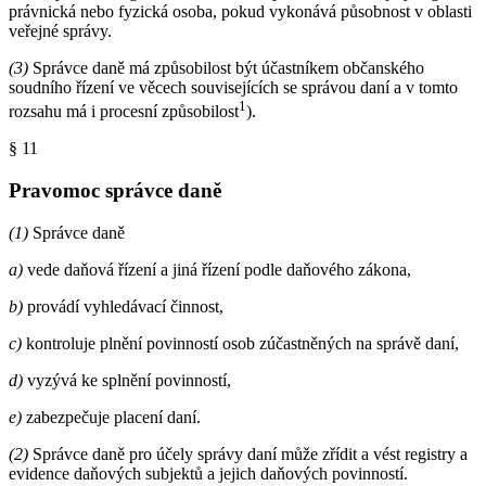
právnická nebo fyzická osoba, pokud vykonává působnost v oblasti
veřejné správy.
(3)
Správce daně má způsobilost být účastníkem občanského
soudního řízení ve věcech souvisejících se správou daní a v tomto
1
rozsahu má i procesní způsobilost
).
§ 11
Pravomoc správce daně
(1)
Správce daně
a)
vede daňová řízení a jiná řízení podle daňového zákona,
b)
provádí vyhledávací činnost,
c)
kontroluje plnění povinností osob zúčastněných na správě daní,
d)
vyzývá ke splnění povinností,
e)
zabezpečuje placení daní.
(2)
Správce daně pro účely správy daní může zřídit a vést registry a
evidence daňových subjektů a jejich daňových povinností.