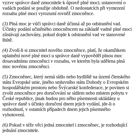
vyzve správce daně zmocnitele k úpravě plné moci; ustanovení o
vadách podání se použije obdobně. O nedostatcích při vymezení
rozsahu plné moci vyrozumí rovněž zmocněnce.
(3)
Plná moc je vůči správci daně účinná až po odstranění vad.
Účinky podání učiněného zmocněncem na základě vadné plné moci
zůstávají zachovány, pokud dojde k odstranění vad ve stanovené
lhůtě.
(4)
Zvolí-li si zmocnitel nového zmocněnce, platí, že okamžikem
uplatnění nové plné moci u správce daně vypověděl plnou moc
dosavadnímu zmocněnci v rozsahu, ve kterém byla udělena plná
moc novému zmocněnci.
(5)
Zmocněnec, který nemá sídlo nebo bydliště na území členského
státu Evropské unie, jiného smluvního státu Dohody o Evropském
hospodářském prostoru nebo Švýcarské konfederace, je povinen si
zvolit zmocněnce pro doručování se sídlem nebo místem pobytu v
České republice, jinak budou pro něho písemnosti ukládány u
správce daně s účinky doručení dnem jejich vydání, jde-li o
rozhodnutí, v ostatních případech dnem jejich písemného
vyhotovení.
(6)
Pokud v téže věci jedná zmocnitel i zmocněnec, je rozhodující
jednání zmocnitele.