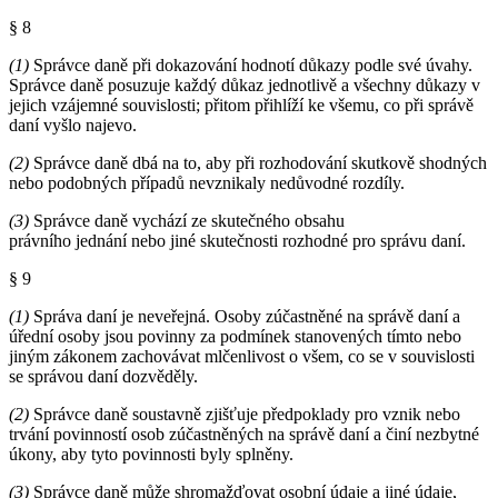
§ 8
(1)
Správce daně při dokazování hodnotí důkazy podle své úvahy.
Správce daně posuzuje každý důkaz jednotlivě a všechny důkazy v
jejich vzájemné souvislosti; přitom přihlíží ke všemu, co při správě
daní vyšlo najevo.
(2)
Správce daně dbá na to, aby při rozhodování skutkově shodných
nebo podobných případů nevznikaly nedůvodné rozdíly.
(3)
Správce daně vychází ze skutečného obsahu
právního jednání nebo jiné skutečnosti rozhodné pro správu daní.
§ 9
(1)
Správa daní je neveřejná. Osoby zúčastněné na správě daní a
úřední osoby jsou povinny za podmínek stanovených tímto nebo
jiným zákonem zachovávat mlčenlivost o všem, co se v souvislosti
se správou daní dozvěděly.
(2)
Správce daně soustavně zjišťuje předpoklady pro vznik nebo
trvání povinností osob zúčastněných na správě daní a činí nezbytné
úkony, aby tyto povinnosti byly splněny.
(3)
Správce daně může shromažďovat osobní údaje a jiné údaje,