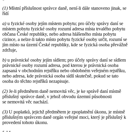
(1)
Místní příslušnost správce daně, není-li dále stanoveno jinak, se
řídí
a)
u fyzické osoby jejím místem pobytu; pro účely správy daní se
místem pobytu fyzické osoby rozumí adresa místa trvalého pobytu
občana České republiky, nebo adresa hlášeného místa pobytu
cizince, a nelze-li takto místo pobytu fyzické osoby určit, rozumí se
jím místo na území České republiky, kde se fyzická osoba převážně
zdržuje,
b)
u právnické osoby jejím sídlem; pro účely správy daní se sídlem
právnické osoby rozumí adresa, pod kterou je právnická osoba
zapsaná v obchodním rejstříku nebo obdobném veřejném rejstříku,
nebo adresa, kde právnická osoba sídlí skutečně, pokud se tato
osoba do těchto rejstříků nezapisuje.
(2)
Je-li předmětem daně nemovitá věc, je ke správě daní místně
příslušný správce daně, v jehož obvodu územní působnosti
se nemovitá věc nachází.
(3)
U poplatků, jejichž předmětem je zpoplatnění úkonu, je místně
příslušným správcem daně orgán veřejné moci, který je příslušný k
provedení tohoto úkonu.