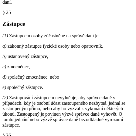
daní.
§ 25
Zástupce
(1)
Zástupcem osoby zúčastněné na správě daní je
a)
zákonný zástupce fyzické osoby nebo opatrovník,
b)
ustanovený zástupce,
c)
zmocněnec,
d)
společný zmocněnec, nebo
e)
společný zástupce.
(2)
Zastupování zástupcem nevylučuje, aby správce daně v
případech, kdy je osobní účast zastoupeného nezbytná, jednal se
zastoupeným přímo, nebo aby ho vyzval k vykonání některých
úkonů. Zastoupený je povinen výzvě správce daně vyhovět. O
tomto jednání nebo výzvě správce daně bezodkladně vyrozumí
zástupce.
§ 26