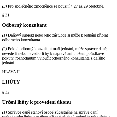
(3)
Pro společného zmocněnce se použijí § 27 až 29 obdobně.
§ 31
Odborný konzultant
(1)
Daňový subjekt nebo jeho zástupce si může k jednání přibrat
odborného konzultanta.
(2)
Pokud odborný konzultant maří jednání, může správce daně,
nevede-li nebo nevedlo-li by k nápravě ani uložení pořádkové
pokuty, rozhodnutím vyloučit odborného konzultanta z dalšího
jednání.
HLAVA II
LHŮTY
§ 32
Určení lhůty k provedení úkonu
(1)
Správce daně stanoví osobě zúčastněné na správě daní
rozhodnutím lhůtu pro úkon při správě daní, pokud je toho třeba a