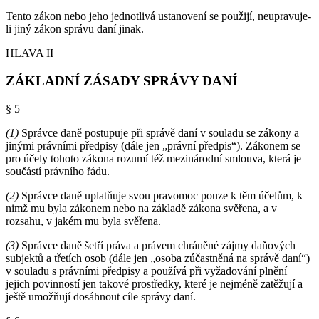
Tento zákon nebo jeho jednotlivá ustanovení se použijí, neupravuje-
li jiný zákon správu daní jinak.
HLAVA II
ZÁKLADNÍ ZÁSADY SPRÁVY DANÍ
§ 5
(1)
Správce daně postupuje při správě daní v souladu se zákony a
jinými právními předpisy (dále jen „právní předpis“). Zákonem se
pro účely tohoto zákona rozumí též mezinárodní smlouva, která je
součástí právního řádu.
(2)
Správce daně uplatňuje svou pravomoc pouze k těm účelům, k
nimž mu byla zákonem nebo na základě zákona svěřena, a v
rozsahu, v jakém mu byla svěřena.
(3)
Správce daně šetří práva a právem chráněné zájmy daňových
subjektů a třetích osob (dále jen „osoba zúčastněná na správě daní“)
v souladu s právními předpisy a používá při vyžadování plnění
jejich povinností jen takové prostředky, které je nejméně zatěžují a
ještě umožňují dosáhnout cíle správy daní.