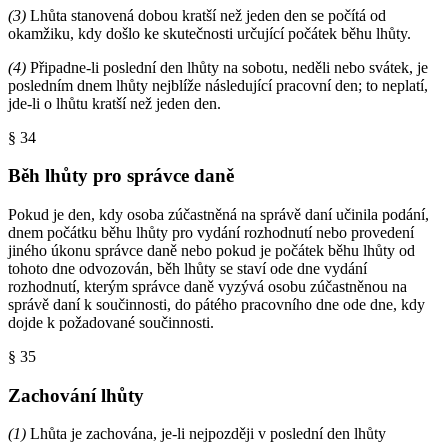
(3)
Lhůta stanovená dobou kratší než jeden den se počítá od
okamžiku, kdy došlo ke skutečnosti určující počátek běhu lhůty.
(4)
Připadne-li poslední den lhůty na sobotu, neděli nebo svátek, je
posledním dnem lhůty nejblíže následující pracovní den; to neplatí,
jde-li o lhůtu kratší než jeden den.
§ 34
Běh lhůty pro správce daně
Pokud je den, kdy osoba zúčastněná na správě daní učinila podání,
dnem počátku běhu lhůty pro vydání rozhodnutí nebo provedení
jiného úkonu správce daně nebo pokud je počátek běhu lhůty od
tohoto dne odvozován, běh lhůty se staví ode dne vydání
rozhodnutí, kterým správce daně vyzývá osobu zúčastněnou na
správě daní k součinnosti, do pátého pracovního dne ode dne, kdy
dojde k požadované součinnosti.
§ 35
Zachování lhůty
(1)
Lhůta je zachována, je-li nejpozději v poslední den lhůty