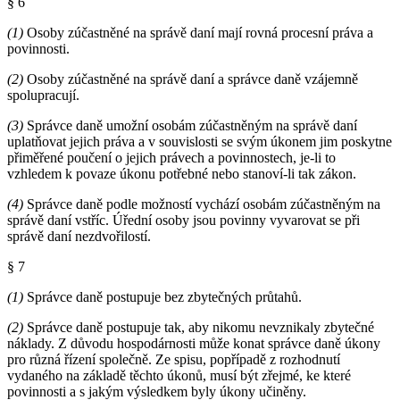
§ 6
(1)
Osoby zúčastněné na správě daní mají rovná procesní práva a
povinnosti.
(2)
Osoby zúčastněné na správě daní a správce daně vzájemně
spolupracují.
(3)
Správce daně umožní osobám zúčastněným na správě daní
uplatňovat jejich práva a v souvislosti se svým úkonem jim poskytne
přiměřené poučení o jejich právech a povinnostech, je-li to
vzhledem k povaze úkonu potřebné nebo stanoví-li tak zákon.
(4)
Správce daně podle možností vychází osobám zúčastněným na
správě daní vstříc. Úřední osoby jsou povinny vyvarovat se při
správě daní nezdvořilostí.
§ 7
(1)
Správce daně postupuje bez zbytečných průtahů.
(2)
Správce daně postupuje tak, aby nikomu nevznikaly zbytečné
náklady. Z důvodu hospodárnosti může konat správce daně úkony
pro různá řízení společně. Ze spisu, popřípadě z rozhodnutí
vydaného na základě těchto úkonů, musí být zřejmé, ke které
povinnosti a s jakým výsledkem byly úkony učiněny.