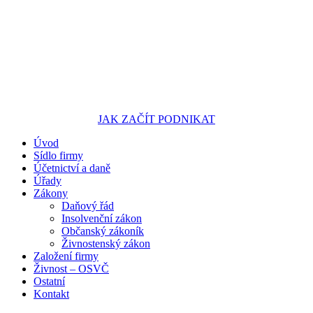
JAK ZAČÍT PODNIKAT
Úvod
Portál pro podnikatele
Sídlo firmy
Účetnictví a daně
Úřady
Zákony
Daňový řád
Insolvenční zákon
Občanský zákoník
Živnostenský zákon
Založení firmy
Živnost – OSVČ
Ostatní
Kontakt