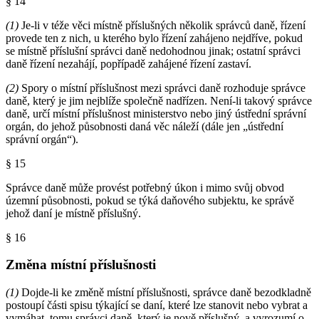
§ 14
(1)
Je-li v téže věci místně příslušných několik správců daně, řízení
provede ten z nich, u kterého bylo řízení zahájeno nejdříve, pokud
se místně příslušní správci daně nedohodnou jinak; ostatní správci
daně řízení nezahájí, popřípadě zahájené řízení zastaví.
(2)
Spory o místní příslušnost mezi správci daně rozhoduje správce
daně, který je jim nejblíže společně nadřízen. Není-li takový správce
daně, určí místní příslušnost ministerstvo nebo jiný ústřední správní
orgán, do jehož působnosti daná věc náleží (dále jen „ústřední
správní orgán“).
§ 15
Správce daně může provést potřebný úkon i mimo svůj obvod
územní působnosti, pokud se týká daňového subjektu, ke správě
jehož daní je místně příslušný.
§ 16
Změna místní příslušnosti
(1)
Dojde-li ke změně místní příslušnosti, správce daně bezodkladně
postoupí části spisu týkající se daní, které lze stanovit nebo vybrat a
vymáhat, tomu správci daně, který je nově příslušný, a vyrozumí o