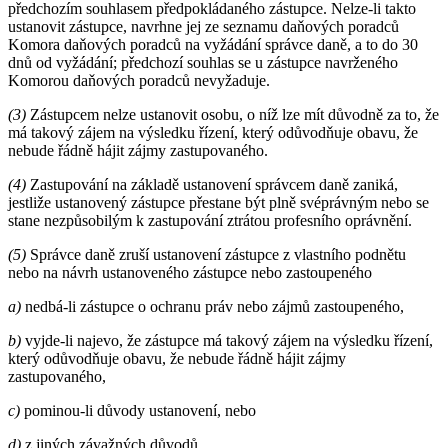
předchozím souhlasem předpokládaného zástupce. Nelze-li takto
ustanovit zástupce, navrhne jej ze seznamu daňových poradců
Komora daňových poradců na vyžádání správce daně, a to do 30
dnů od vyžádání; předchozí souhlas se u zástupce navrženého
Komorou daňových poradců nevyžaduje.
(3)
Zástupcem nelze ustanovit osobu, o níž lze mít důvodně za to, že
má takový zájem na výsledku řízení, který odůvodňuje obavu, že
nebude řádně hájit zájmy zastupovaného.
(4)
Zastupování na základě ustanovení správcem daně zaniká,
jestliže ustanovený zástupce přestane být plně svéprávným nebo se
stane nezpůsobilým k zastupování ztrátou profesního oprávnění.
(5)
Správce daně zruší ustanovení zástupce z vlastního podnětu
nebo na návrh ustanoveného zástupce nebo zastoupeného
a)
nedbá-li zástupce o ochranu práv nebo zájmů zastoupeného,
b)
vyjde-li najevo, že zástupce má takový zájem na výsledku řízení,
který odůvodňuje obavu, že nebude řádně hájit zájmy
zastupovaného,
c)
pominou-li důvody ustanovení, nebo
d)
z jiných závažných důvodů.