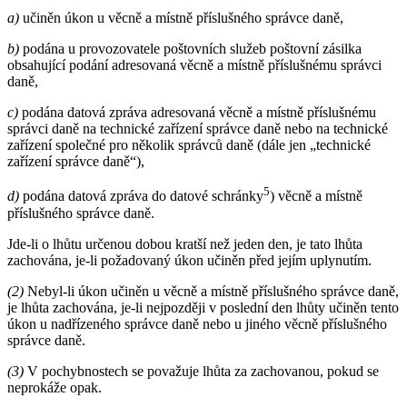
a)
učiněn úkon u věcně a místně příslušného správce daně,
b)
podána u provozovatele poštovních služeb poštovní zásilka
obsahující podání adresovaná věcně a místně příslušnému správci
daně,
c)
podána datová zpráva adresovaná věcně a místně příslušnému
správci daně na technické zařízení správce daně nebo na technické
zařízení společné pro několik správců daně (dále jen „technické
zařízení správce daně“),
5
d)
podána datová zpráva do datové schránky
) věcně a místně
příslušného správce daně.
Jde-li o lhůtu určenou dobou kratší než jeden den, je tato lhůta
zachována, je-li požadovaný úkon učiněn před jejím uplynutím.
(2)
Nebyl-li úkon učiněn u věcně a místně příslušného správce daně,
je lhůta zachována, je-li nejpozději v poslední den lhůty učiněn tento
úkon u nadřízeného správce daně nebo u jiného věcně příslušného
správce daně.
(3)
V pochybnostech se považuje lhůta za zachovanou, pokud se
neprokáže opak.