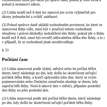
pokud ji nestanoví zákon.
(2)
Lhůtu kratší než 8 dnů lze stanovit jen zcela výjimečně pro
úkony jednoduché a zvlášť naléhavé.
(3)
Pokud správce daně ukládá rozhodnutím povinnost, ke které se
stanovená lhůta váže, musí být v poučení tohoto rozhodnutí
obsaženy i právní důsledky nedodržení této lhůty; pokud jde o lhůtu
kratší než 8 dnů, musí být rovněž odůvodněna délka této lhůty, a to i
v případě, že se rozhodnutí jinak neodůvodňuje.
§ 33
Počítání času
(1)
Lhůta stanovená podle týdnů, měsíců nebo let počíná běžet
dnem, který následuje po dni, kdy došlo ke skutečnosti určující
počátek běhu lhůty, a končí uplynutím toho dne, který se svým
pojmenováním nebo číselným označením shoduje se dnem, kdy
započal běh lhůty. Není-li takový den v měsíci, připadne poslední
den lhůty na jeho poslední den.
(2)
Lhůta stanovená podle dní počíná běžet dnem, který následuje
po dni, kdy došlo ke skutečnosti určující počátek běhu lhůty.