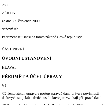
280
ZÁKON
ze dne 22. července 2009
daňový řád
Parlament se usnesl na tomto zákoně České republiky:
ČÁST PRVNÍ
ÚVODNÍ USTANOVENÍ
HLAVA I
PŘEDMĚT A ÚČEL ÚPRAVY
§ 1
(1)
Tento zákon upravuje postup správců daní, práva a povinnosti
daňových subjektů a třetích osob, které jim vznikají při správě daní.