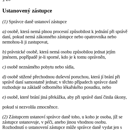
Ustanovený zástupce
(1)
Správce daně ustanoví zástupce
a)
osobě, která nemá plnou procesní způsobilost k jednání při správě
daní, pokud nemá zákonného zástupce nebo opatrovníka nebo
nemohou-li ji zastupovat,
b)
právnické osobě, která nemá osobu způsobilou jednat jejím
jménem, popřípadě je-li sporné, kdo je k tomu oprávněn,
c)
osobě neznámého pobytu nebo sídla,
d)
osobě stižené přechodnou duševní poruchou, která jí brání při
správě daní samostatně jednat; v těchto případech správce daně
rozhoduje na základě odborného lékařského posudku, nebo
e)
osobě, které brání jiná překážka, aby při správě daní činila úkony,
pokud si nezvolila zmocněnce.
(2)
Zástupcem ustanoví správce daně toho, u koho je osoba, jíž se
zástupce ustanovuje, v péči, anebo jinou vhodnou osobu.
Rozhodnutí o ustanovení zástupce může správce daně vydat jen s