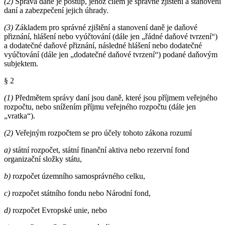
(2)
Správa daně je postup, jehož cílem je správné zjištění a stanovení
daní a zabezpečení jejich úhrady.
(3)
Základem pro správné zjištění a stanovení daně je daňové
přiznání, hlášení nebo vyúčtování (dále jen „řádné daňové tvrzení“)
a dodatečné daňové přiznání, následné hlášení nebo dodatečné
vyúčtování (dále jen „dodatečné daňové tvrzení“) podané daňovým
subjektem.
§ 2
(1)
Předmětem správy daní jsou daně, které jsou příjmem veřejného
rozpočtu, nebo snížením příjmu veřejného rozpočtu (dále jen
„vratka“).
(2)
Veřejným rozpočtem se pro účely tohoto zákona rozumí
a)
státní rozpočet, státní finanční aktiva nebo rezervní fond
organizační složky státu,
b)
rozpočet územního samosprávného celku,
c)
rozpočet státního fondu nebo Národní fond,
d)
rozpočet Evropské unie, nebo