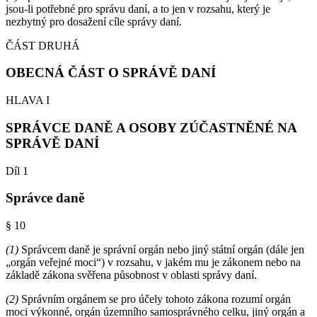
jsou-li potřebné pro správu daní, a to jen v rozsahu, který je
nezbytný pro dosažení cíle správy daní.
ČÁST DRUHÁ
OBECNÁ ČÁST O SPRÁVĚ DANÍ
HLAVA I
SPRÁVCE DANĚ A OSOBY ZÚČASTNĚNÉ NA
SPRÁVĚ DANÍ
Díl 1
Správce daně
§ 10
(1)
Správcem daně je správní orgán nebo jiný státní orgán (dále jen
„orgán veřejné moci“) v rozsahu, v jakém mu je zákonem nebo na
základě zákona svěřena působnost v oblasti správy daní.
(2)
Správním orgánem se pro účely tohoto zákona rozumí orgán
moci výkonné, orgán územního samosprávného celku, jiný orgán a