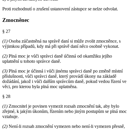
Proti rozhodnutí o zrušení ustanovení zástupce se nelze odvolat.
Zmocněnec
§ 27
(1)
Osoba zúčastněná na správě daní si může zvolit zmocněnce, s
výjimkou případů, kdy má při správě daní něco osobně vykonat.
(2)
Plná moc je vůči správci daně účinná od okamžiku jejího
uplatnění u tohoto správce daně.
(3)
Plná moc je účinná i vůči jinému správci daně po změně místní
příslušnosti, vůči správci daně, který provádí úkony na základě
dožádání, jakož i vůči dalším správcům daně, pokud vedou řízení ve
věci, pro kterou byla plná moc uplatněna.
§ 28
(1)
Zmocnitel je povinen vymezit rozsah zmocnění tak, aby bylo
zřejmé, k jakým úkonům, řízením nebo jiným postupům se plná moc
vztahuje.
(2)
Není-li rozsah zmocnění vymezen nebo není-li vymezen přesně,