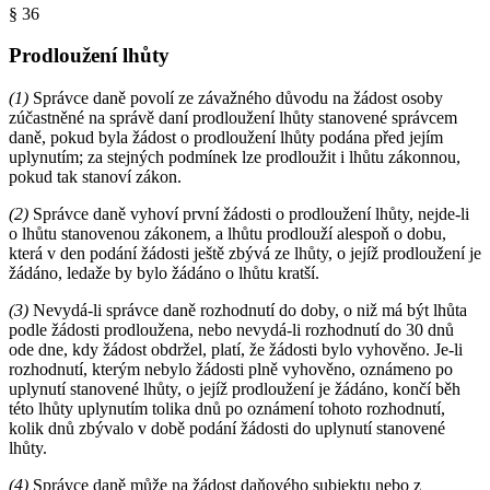
§ 36
Prodloužení lhůty
(1)
Správce daně povolí ze závažného důvodu na žádost osoby
zúčastněné na správě daní prodloužení lhůty stanovené správcem
daně, pokud byla žádost o prodloužení lhůty podána před jejím
uplynutím; za stejných podmínek lze prodloužit i lhůtu zákonnou,
pokud tak stanoví zákon.
(2)
Správce daně vyhoví první žádosti o prodloužení lhůty, nejde-li
o lhůtu stanovenou zákonem, a lhůtu prodlouží alespoň o dobu,
která v den podání žádosti ještě zbývá ze lhůty, o jejíž prodloužení je
žádáno, ledaže by bylo žádáno o lhůtu kratší.
(3)
Nevydá-li správce daně rozhodnutí do doby, o niž má být lhůta
podle žádosti prodloužena, nebo nevydá-li rozhodnutí do 30 dnů
ode dne, kdy žádost obdržel, platí, že žádosti bylo vyhověno. Je-li
rozhodnutí, kterým nebylo žádosti plně vyhověno, oznámeno po
uplynutí stanovené lhůty, o jejíž prodloužení je žádáno, končí běh
této lhůty uplynutím tolika dnů po oznámení tohoto rozhodnutí,
kolik dnů zbývalo v době podání žádosti do uplynutí stanovené
lhůty.
(4)
Správce daně může na žádost daňového subjektu nebo z