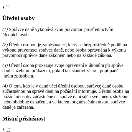
§ 12
Úřední osoby
(1)
Správce daně vykonává svou pravomoc prostřednictvím
úředních osob.
(2)
Úřední osobou je zaměstnanec, který se bezprostředně podílí na
výkonu pravomoci správce daně, nebo osoba oprávněná k výkonu
pravomoci správce daně zákonem nebo na základě zákona.
(3)
Úřední osoba prokazuje svoje oprávnění k úkonům při správě
daní služebním průkazem, pokud tak stanoví zákon, popřípadě
jiným způsobem.
(4)
O tom, kdo je v dané věci úřední osobou, správce daně osobu
zúčastněnou na správě daní na požádání informuje. Úřední osoba na
požádání osoby zúčastněné na správě daní sdělí své jméno, služební
nebo obdobné označení, a ve kterém organizačním útvaru správce
daně je zařazena.
Místní příslušnost
§ 13