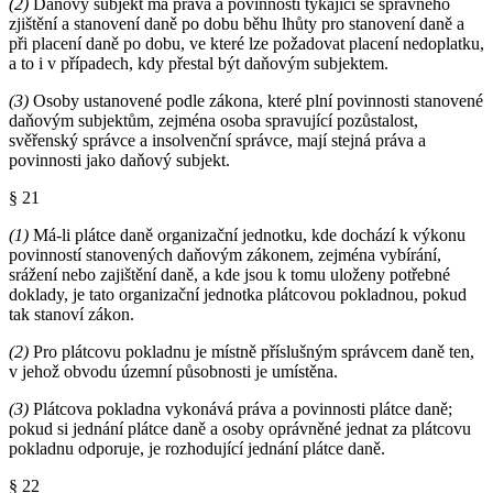
(2)
Daňový subjekt má práva a povinnosti týkající se správného
zjištění a stanovení daně po dobu běhu lhůty pro stanovení daně a
při placení daně po dobu, ve které lze požadovat placení nedoplatku,
a to i v případech, kdy přestal být daňovým subjektem.
(3)
Osoby ustanovené podle zákona, které plní povinnosti stanovené
daňovým subjektům, zejména osoba spravující pozůstalost,
svěřenský správce a insolvenční správce, mají stejná práva a
povinnosti jako daňový subjekt.
§ 21
(1)
Má-li plátce daně organizační jednotku, kde dochází k výkonu
povinností stanovených daňovým zákonem, zejména vybírání,
srážení nebo zajištění daně, a kde jsou k tomu uloženy potřebné
doklady, je tato organizační jednotka plátcovou pokladnou, pokud
tak stanoví zákon.
(2)
Pro plátcovu pokladnu je místně příslušným správcem daně ten,
v jehož obvodu územní působnosti je umístěna.
(3)
Plátcova pokladna vykonává práva a povinnosti plátce daně;
pokud si jednání plátce daně a osoby oprávněné jednat za plátcovu
pokladnu odporuje, je rozhodující jednání plátce daně.
§ 22