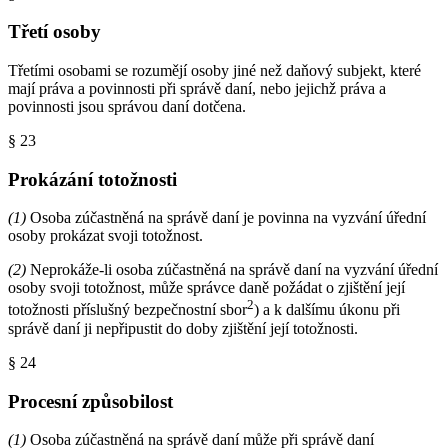
Třetí osoby
Třetími osobami se rozumějí osoby jiné než daňový subjekt, které
mají práva a povinnosti při správě daní, nebo jejichž práva a
povinnosti jsou správou daní dotčena.
§ 23
Prokázání totožnosti
(1)
Osoba zúčastněná na správě daní je povinna na vyzvání úřední
osoby prokázat svoji totožnost.
(2)
Neprokáže-li osoba zúčastněná na správě daní na vyzvání úřední
osoby svoji totožnost, může správce daně požádat o zjištění její
2
totožnosti příslušný bezpečnostní sbor
) a k dalšímu úkonu při
správě daní ji nepřipustit do doby zjištění její totožnosti.
§ 24
Procesní způsobilost
(1)
Osoba zúčastněná na správě daní může při správě daní