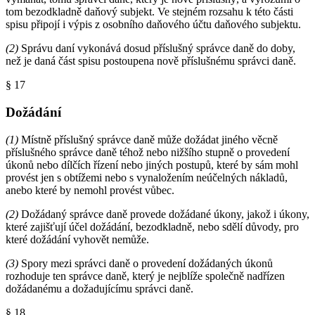
tom bezodkladně daňový subjekt. Ve stejném rozsahu k této části
spisu připojí i výpis z osobního daňového účtu daňového subjektu.
(2)
Správu daní vykonává dosud příslušný správce daně do doby,
než je daná část spisu postoupena nově příslušnému správci daně.
§ 17
Dožádání
(1)
Místně příslušný správce daně může dožádat jiného věcně
příslušného správce daně téhož nebo nižšího stupně o provedení
úkonů nebo dílčích řízení nebo jiných postupů, které by sám mohl
provést jen s obtížemi nebo s vynaložením neúčelných nákladů,
anebo které by nemohl provést vůbec.
(2)
Dožádaný správce daně provede dožádané úkony, jakož i úkony,
které zajišťují účel dožádání, bezodkladně, nebo sdělí důvody, pro
které dožádání vyhovět nemůže.
(3)
Spory mezi správci daně o provedení dožádaných úkonů
rozhoduje ten správce daně, který je nejblíže společně nadřízen
dožádanému a dožadujícímu správci daně.
§ 18