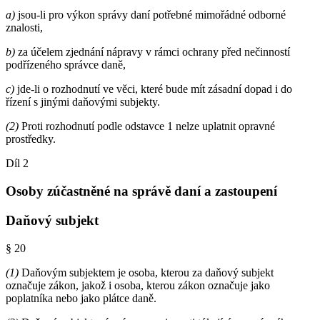
a)
jsou-li pro výkon správy daní potřebné mimořádné odborné
znalosti,
b)
za účelem zjednání nápravy v rámci ochrany před nečinností
podřízeného správce daně,
c)
jde-li o rozhodnutí ve věci, které bude mít zásadní dopad i do
řízení s jinými daňovými subjekty.
(2)
Proti rozhodnutí podle odstavce 1 nelze uplatnit opravné
prostředky.
Díl 2
Osoby zúčastněné na správě daní a zastoupení
Daňový subjekt
§ 20
(1)
Daňovým subjektem je osoba, kterou za daňový subjekt
označuje zákon, jakož i osoba, kterou zákon označuje jako
poplatníka nebo jako plátce daně.