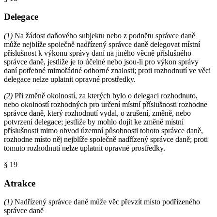
Delegace
(1)
Na žádost daňového subjektu nebo z podnětu správce daně
může nejblíže společně nadřízený správce daně delegovat místní
příslušnost k výkonu správy daní na jiného věcně příslušného
správce daně, jestliže je to účelné nebo jsou-li pro výkon správy
daní potřebné mimořádné odborné znalosti; proti rozhodnutí ve věci
delegace nelze uplatnit opravné prostředky.
(2)
Při změně okolností, za kterých bylo o delegaci rozhodnuto,
nebo okolností rozhodných pro určení místní příslušnosti rozhodne
správce daně, který rozhodnutí vydal, o zrušení, změně, nebo
potvrzení delegace; jestliže by mohlo dojít ke změně místní
příslušnosti mimo obvod územní působnosti tohoto správce daně,
rozhodne místo něj nejblíže společně nadřízený správce daně; proti
tomuto rozhodnutí nelze uplatnit opravné prostředky.
§ 19
Atrakce
(1)
Nadřízený správce daně může věc převzít místo podřízeného
správce daně