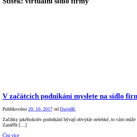
Štítek:
virtuální sídlo firmy
V začátcích podnikání myslete na sídlo fi
Publikováno
20. 10. 2017
od
DavidK
Začátky jakéhokoliv podnikání bývají obvykle nelehké, to vám může po
Zaměřit […]
Číst více