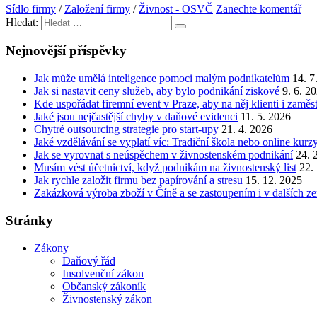
Sídlo firmy
/
Založení firmy
/
Živnost - OSVČ
Zanechte komentář
Hledat:
Nejnovější příspěvky
Jak může umělá inteligence pomoci malým podnikatelům
14. 7
Jak si nastavit ceny služeb, aby bylo podnikání ziskové
9. 6. 2
Kde uspořádat firemní event v Praze, aby na něj klienti i zamě
Jaké jsou nejčastější chyby v daňové evidenci
11. 5. 2026
Chytré outsourcing strategie pro start-upy
21. 4. 2026
Jaké vzdělávání se vyplatí víc: Tradiční škola nebo online kurz
Jak se vyrovnat s neúspěchem v živnostenském podnikání
24. 
Musím vést účetnictví, když podnikám na živnostenský list
22.
Jak rychle založit firmu bez papírování a stresu
15. 12. 2025
Zakázková výroba zboží v Číně a se zastoupením i v dalších z
Stránky
Zákony
Daňový řád
Insolvenční zákon
Občanský zákoník
Živnostenský zákon