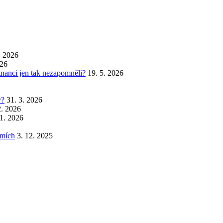
. 2026
026
stnanci jen tak nezapomněli?
19. 5. 2026
y?
31. 3. 2026
2. 2026
 1. 2026
emích
3. 12. 2025