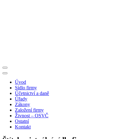
Portál pro podnikatele
Úvod
Sídlo firmy
Účetnictví a daně
Úřady
Zákony
Založení firmy
Živnost – OSVČ
Ostatní
Kontakt