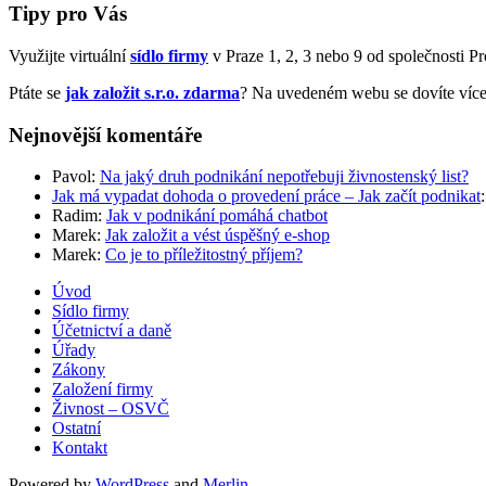
Tipy pro Vás
Využijte virtuální
sídlo firmy
v Praze 1, 2, 3 nebo 9 od společnosti Prof
Ptáte se
jak založit s.r.o. zdarma
? Na uvedeném webu se dovíte více
Nejnovější komentáře
Pavol
:
Na jaký druh podnikání nepotřebuji živnostenský list?
Jak má vypadat dohoda o provedení práce – Jak začít podnikat
Radim
:
Jak v podnikání pomáhá chatbot
Marek
:
Jak založit a vést úspěšný e-shop
Marek
:
Co je to příležitostný příjem?
Úvod
Sídlo firmy
Účetnictví a daně
Úřady
Zákony
Založení firmy
Živnost – OSVČ
Ostatní
Kontakt
Powered by
WordPress
and
Merlin
.