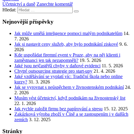
Účetnictví a daně
Zanechte komentář
Hledat:
Nejnovější příspěvky
Jak může umělá inteligence pomoci malým podnikatelům
14.
7. 2026
Jak si nastavit ceny služeb, aby bylo podnikání ziskové
9. 6.
2026
Kde uspořádat firemní event v Praze, aby na něj klienti i
zaměstnanci jen tak nezapomněli?
19. 5. 2026
Jaké jsou nejčastější chyby v daňové evidenci
11. 5. 2026
Chytré outsourcing strategie pro start-upy
21. 4. 2026
Jaké vzdělávání se vyplatí víc: Tradiční škola nebo online
kurzy?
31. 3. 2026
Jak se vyrovnat s neúspěchem v živnostenském podnikání
24.
2. 2026
Musím vést účetnictví, když podnikám na živnostenský list
22. 1. 2026
Jak rychle založit firmu bez papírování a stresu
15. 12. 2025
Zakázková výroba zboží v Číně a se zastoupením i v dalších
zemích
3. 12. 2025
Stránky