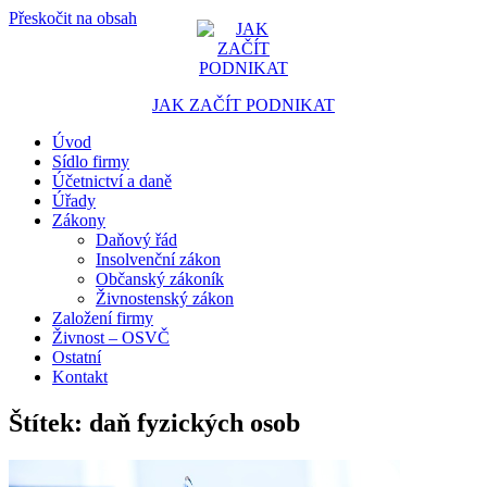
Přeskočit na obsah
JAK ZAČÍT PODNIKAT
Úvod
Portál pro podnikatele
Sídlo firmy
Účetnictví a daně
Úřady
Zákony
Daňový řád
Insolvenční zákon
Občanský zákoník
Živnostenský zákon
Založení firmy
Živnost – OSVČ
Ostatní
Kontakt
Štítek:
daň fyzických osob