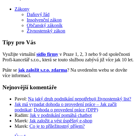
Zákony
Daňový řád
Insolvenční zákon
Občanský zákoník
Živnostenský zákon
Tipy pro Vás
Využijte virtuální
sídlo firmy
v Praze 1, 2, 3 nebo 9 od společnosti
Profi-kancelář s.r.o., která se touto službou zabývá již více jak 10 let.
Ptáte se
jak založit s.r.o. zdarma
? Na uvedeném webu se dovíte
více informací.
Nejnovější komentáře
Pavol
:
Na jaký druh podnikání nepotřebuji živnostenský list?
Jak má vypadat dohoda o provedení práce – Jak začít
podnikat
:
Dohoda o provedení práce (DPP)
Radim
:
Jak v podnikání pomáhá chatbot
Marek
:
Jak založit a vést úspěšný e-shop
Marek
:
Co je to příležitostný příjem?