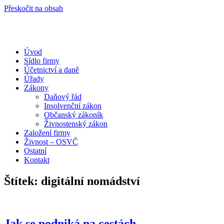
Přeskočit na obsah
Úvod
Portál pro podnikatele
Sídlo firmy
Účetnictví a daně
Úřady
Zákony
Daňový řád
Insolvenční zákon
Občanský zákoník
Živnostenský zákon
Založení firmy
Živnost – OSVČ
Ostatní
Kontakt
Štítek:
digitální nomádství
Jak se podniká na cestách