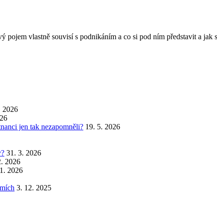
vý pojem vlastně souvisí s podnikáním a co si pod ním představit a jak
. 2026
026
stnanci jen tak nezapomněli?
19. 5. 2026
y?
31. 3. 2026
2. 2026
 1. 2026
emích
3. 12. 2025