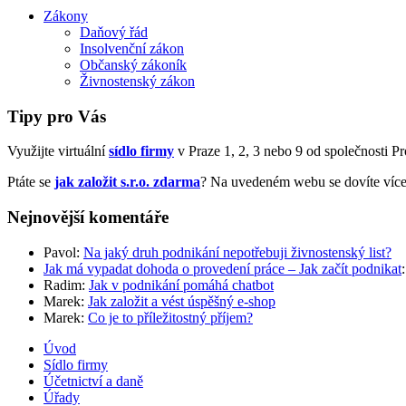
Zákony
Daňový řád
Insolvenční zákon
Občanský zákoník
Živnostenský zákon
Tipy pro Vás
Využijte virtuální
sídlo firmy
v Praze 1, 2, 3 nebo 9 od společnosti Prof
Ptáte se
jak založit s.r.o. zdarma
? Na uvedeném webu se dovíte více
Nejnovější komentáře
Pavol
:
Na jaký druh podnikání nepotřebuji živnostenský list?
Jak má vypadat dohoda o provedení práce – Jak začít podnikat
Radim
:
Jak v podnikání pomáhá chatbot
Marek
:
Jak založit a vést úspěšný e-shop
Marek
:
Co je to příležitostný příjem?
Úvod
Sídlo firmy
Účetnictví a daně
Úřady