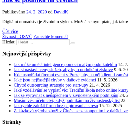
Publikováno
24. 2. 2020
od
DavidK
Digitální nomádství je životním stylem. Možná se nyní ptáte, jak tako
Číst více
Živnost - OSVČ
Zanechte komentář
Hledat:
Nejnovější příspěvky
Jak může umělá inteligence pomoci malým podnikatelům
14. 7
Jak si nastavit ceny služeb, aby bylo podnikání ziskové
9. 6. 2
Kde uspořádat firemní event v Praze, aby na něj klienti i zamě
Jaké jsou nejčastější chyby v daňové evidenci
11. 5. 2026
Chytré outsourcing strategie pro start-upy
21. 4. 2026
Jaké vzdělávání se vyplatí víc: Tradiční škola nebo online kurz
Jak se vyrovnat s neúspěchem v živnostenském podnikání
24. 
Musím vést účetnictví, když podnikám na živnostenský list
22.
Jak rychle založit firmu bez papírování a stresu
15. 12. 2025
Zakázková výroba zboží v Číně a se zastoupením i v dalších z
Stránky