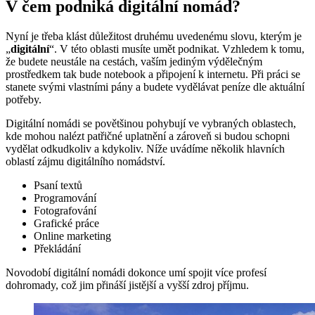
V čem podniká digitální nomád?
Nyní je třeba klást důležitost druhému uvedenému slovu, kterým je
„
digitální
“. V této oblasti musíte umět podnikat. Vzhledem k tomu,
že budete neustále na cestách, vaším jediným výdělečným
prostředkem tak bude notebook a připojení k internetu. Při práci se
stanete svými vlastními pány a budete vydělávat peníze dle aktuální
potřeby.
Digitální nomádi se povětšinou pohybují ve vybraných oblastech,
kde mohou nalézt patřičné uplatnění a zároveň si budou schopni
vydělat odkudkoliv a kdykoliv. Níže uvádíme několik hlavních
oblastí zájmu digitálního nomádství.
Psaní textů
Programování
Fotografování
Grafické práce
Online marketing
Překládání
Novodobí digitální nomádi dokonce umí spojit více profesí
dohromady, což jim přináší jistější a vyšší zdroj příjmu.