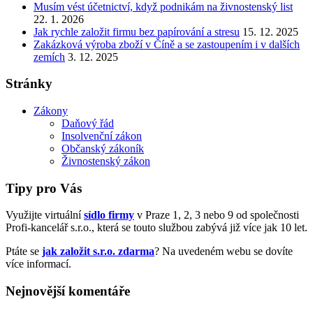
Musím vést účetnictví, když podnikám na živnostenský list
22. 1. 2026
Jak rychle založit firmu bez papírování a stresu
15. 12. 2025
Zakázková výroba zboží v Číně a se zastoupením i v dalších
zemích
3. 12. 2025
Stránky
Zákony
Daňový řád
Insolvenční zákon
Občanský zákoník
Živnostenský zákon
Tipy pro Vás
Využijte virtuální
sídlo firmy
v Praze 1, 2, 3 nebo 9 od společnosti
Profi-kancelář s.r.o., která se touto službou zabývá již více jak 10 let.
Ptáte se
jak založit s.r.o. zdarma
? Na uvedeném webu se dovíte
více informací.
Nejnovější komentáře