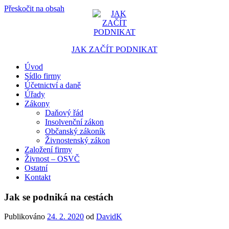
Přeskočit na obsah
JAK ZAČÍT PODNIKAT
Úvod
Portál pro podnikatele
Sídlo firmy
Účetnictví a daně
Úřady
Zákony
Daňový řád
Insolvenční zákon
Občanský zákoník
Živnostenský zákon
Založení firmy
Živnost – OSVČ
Ostatní
Kontakt
Jak se podniká na cestách
Publikováno
24. 2. 2020
od
DavidK