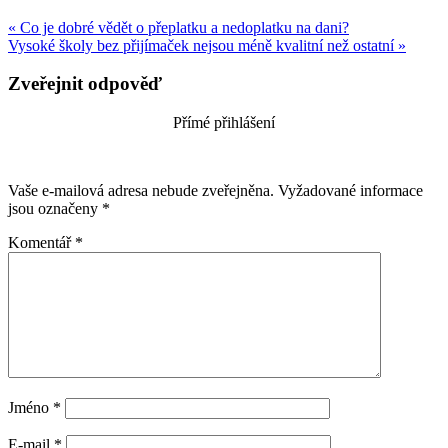
« Co je dobré vědět o přeplatku a nedoplatku na dani?
Vysoké školy bez přijímaček nejsou méně kvalitní než ostatní »
Zveřejnit odpověď
Přímé přihlášení
Vaše e-mailová adresa nebude zveřejněna.
Vyžadované informace
jsou označeny
*
Komentář
*
Jméno
*
E-mail
*