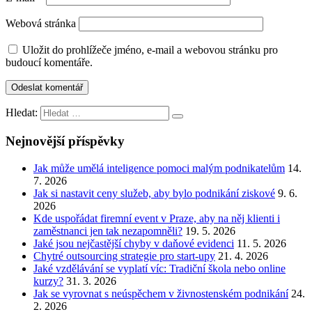
Webová stránka
Uložit do prohlížeče jméno, e-mail a webovou stránku pro
budoucí komentáře.
Hledat:
Nejnovější příspěvky
Jak může umělá inteligence pomoci malým podnikatelům
14.
7. 2026
Jak si nastavit ceny služeb, aby bylo podnikání ziskové
9. 6.
2026
Kde uspořádat firemní event v Praze, aby na něj klienti i
zaměstnanci jen tak nezapomněli?
19. 5. 2026
Jaké jsou nejčastější chyby v daňové evidenci
11. 5. 2026
Chytré outsourcing strategie pro start-upy
21. 4. 2026
Jaké vzdělávání se vyplatí víc: Tradiční škola nebo online
kurzy?
31. 3. 2026
Jak se vyrovnat s neúspěchem v živnostenském podnikání
24.
2. 2026