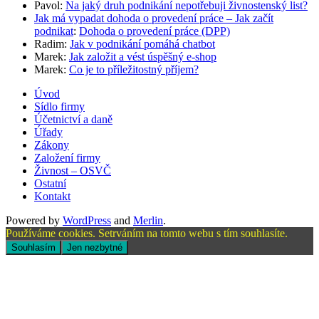
Pavol
:
Na jaký druh podnikání nepotřebuji živnostenský list?
Jak má vypadat dohoda o provedení práce – Jak začít
podnikat
:
Dohoda o provedení práce (DPP)
Radim
:
Jak v podnikání pomáhá chatbot
Marek
:
Jak založit a vést úspěšný e-shop
Marek
:
Co je to příležitostný příjem?
Úvod
Sídlo firmy
Účetnictví a daně
Úřady
Zákony
Založení firmy
Živnost – OSVČ
Ostatní
Kontakt
Powered by
WordPress
and
Merlin
.
Používáme cookies. Setrváním na tomto webu s tím souhlasíte.
Souhlasím
Jen nezbytné