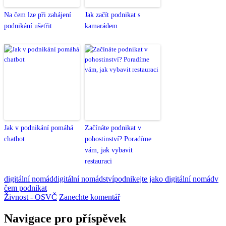
Na čem lze při zahájení
Jak začít podnikat s
podnikání ušetřit
kamarádem
Jak v podnikání pomáhá
Začínáte podnikat v
chatbot
pohostinství? Poradíme
vám, jak vybavit
restauraci
digitální nomád
digitální nomádství
podnikejte jako digitální nomád
v
čem podnikat
Živnost - OSVČ
Zanechte komentář
Navigace pro příspěvek