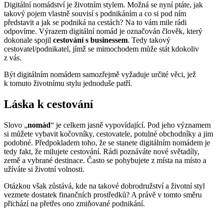
Digitální nomádství je životním stylem. Možná se nyní ptáte, jak
takový pojem vlastně souvisí s podnikáním a co si pod ním
představit a jak se podniká na cestách? Na to vám mile rádi
odpovíme. Výrazem digitální nomád je označován člověk, který
dokonale spojil
cestování s businessem
. Tedy takový
cestovatel/podnikatel, jímž se mimochodem může stát kdokoliv
z vás.
Být digitálním nomádem samozřejmě vyžaduje určité věci, jež
k tomuto životnímu stylu jednoduše patří.
Láska k cestování
Slovo „
nomád
“ je celkem jasně vypovídající. Pod jeho významem
si můžete vybavit kočovníky, cestovatele, potulné obchodníky a jim
podobné. Předpokladem toho, že se stanete digitálním nomádem je
tedy fakt, že milujete cestování. Rádi poznáváte nové světadíly,
země a vybrané destinace. Často se pohybujete z místa na místo a
užíváte si životní volnosti.
Otázkou však zůstává, kde na takové dobrodružství a životní styl
vezmete dostatek finančních prostředků? A právě v tomto směru
přichází na přetřes ono zmiňované podnikání.