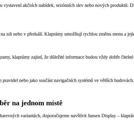
mu vystavení akčních nabídek, sezónních slev nebo nových produktů. D
ný na zdi nebo v předsálí. Klaprámy umožňují rychlou změnu menu a jeji
ramy, klaprámy zajistí, že důležité informace budou vždy dobře čiteln
ch pravidel nebo jako součást navigačních systémů ve větších budovách.
ýběr na jednom místě
barevných variantách, doporučujeme navštívit Jansen Display – klaprám