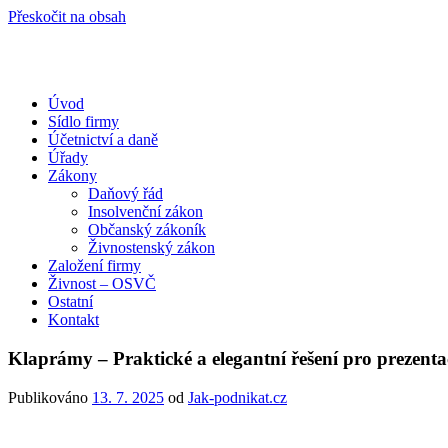
Přeskočit na obsah
Úvod
Portál pro podnikatele
Sídlo firmy
Účetnictví a daně
Úřady
Zákony
Daňový řád
Insolvenční zákon
Občanský zákoník
Živnostenský zákon
Založení firmy
Živnost – OSVČ
Ostatní
Kontakt
Klaprámy – Praktické a elegantní řešení pro prezenta
Publikováno
13. 7. 2025
od
Jak-podnikat.cz