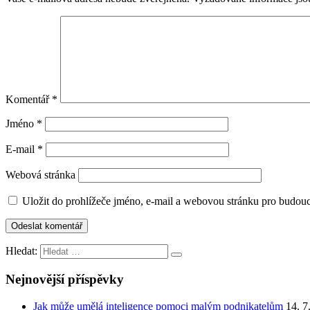
Komentář
*
Jméno
*
E-mail
*
Webová stránka
Uložit do prohlížeče jméno, e-mail a webovou stránku pro budou
Hledat:
Nejnovější příspěvky
Jak může umělá inteligence pomoci malým podnikatelům
14. 7