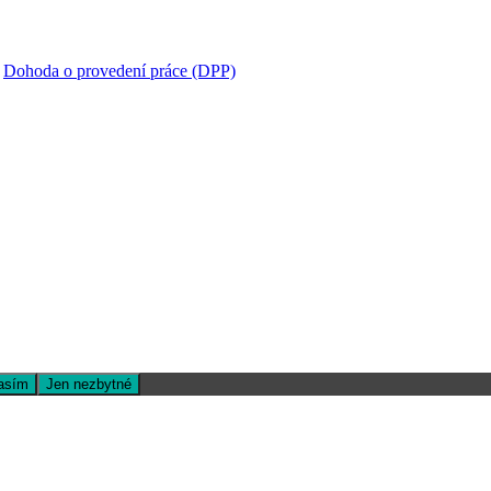
:
Dohoda o provedení práce (DPP)
asím
Jen nezbytné