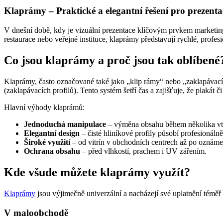
Klaprámy – Praktické a elegantní řešení pro prezenta
V dnešní době, kdy je vizuální prezentace klíčovým prvkem marketi
restaurace nebo veřejné instituce, klaprámy představují rychlé, profe
Co jsou klaprámy a proč jsou tak oblíbené
Klaprámy, často označované také jako „klip rámy“ nebo „zaklapávací
(zaklapávacích profilů). Tento systém šetří čas a zajišťuje, že plakát č
Hlavní výhody klaprámů:
Jednoduchá manipulace
– výměna obsahu během několika vteř
Elegantní design
– čisté hliníkové profily působí profesionálně
Široké využití
– od vitrín v obchodních centrech až po oznáme
Ochrana obsahu
– před vlhkostí, prachem i UV zářením.
Kde všude můžete klaprámy využít?
Klaprámy
jsou výjimečně univerzální a nacházejí své uplatnění téměř 
V maloobchodě