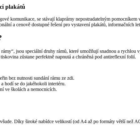
ci plakátů
ngové komunikace, se stávají klaprámy nepostradatelným pomocníkem v
sionální a cenově dostupné řešení pro vystavení plakátů, informačních l
?
 rámy“, jsou speciální druhy rámů, které umožňují snadnou a rychlou
i tiskovina zůstane perfektně napnutá a chráněná pod antireflexní folií.
in bez nutnosti sundání rámu ze zdi.
 a hodí se do jakéhokoli interiéru.
ní ve školách a nemocnicích.
všude. Díky široké nabídce velikostí (od A4 až po formáty větší než A0