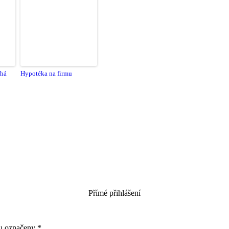
áhá
Hypotéka na firmu
Přímé přihlášení
ou označeny
*