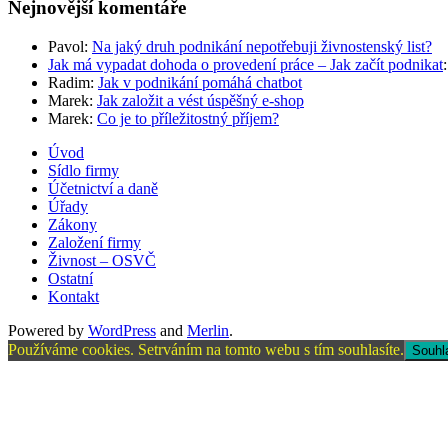
Nejnovější komentáře
Pavol
:
Na jaký druh podnikání nepotřebuji živnostenský list?
Jak má vypadat dohoda o provedení práce – Jak začít podnikat
Radim
:
Jak v podnikání pomáhá chatbot
Marek
:
Jak založit a vést úspěšný e-shop
Marek
:
Co je to příležitostný příjem?
Úvod
Sídlo firmy
Účetnictví a daně
Úřady
Zákony
Založení firmy
Živnost – OSVČ
Ostatní
Kontakt
Powered by
WordPress
and
Merlin
.
Používáme cookies. Setrváním na tomto webu s tím souhlasíte.
Souhl