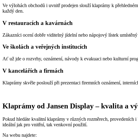
Ve výlohách obchodů i uvnitř prodejen slouží klaprámy k přehledné
každý den.
V restauracích a kavárnách
Zákazníci ocení dobře viditelný jídelní nebo nápojový lístek umístě
Ve školách a veřejných institucích
Ať už jde o rozvrhy, oznámení, návody k evakuaci nebo kulturní prog
V kancelářích a firmách
Klaprámy skvěle poslouží při prezentaci firemních oznámení, interní
Klaprámy od Jansen Display – kvalita a v
Pokud hledáte kvalitní klaprámy v různých rozměrech, provedeních i 
ideální jak pro vnitřní, tak venkovní použití.
Na webu najdete: