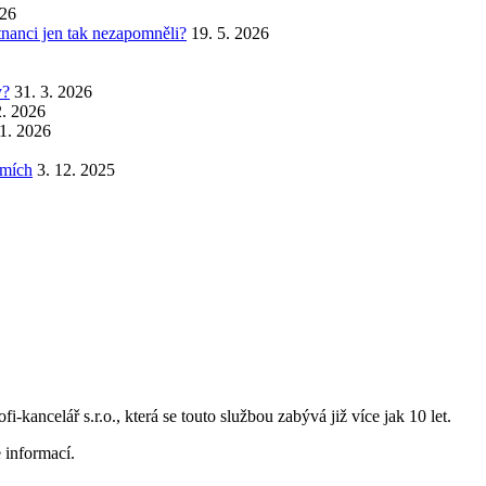
026
stnanci jen tak nezapomněli?
19. 5. 2026
y?
31. 3. 2026
2. 2026
 1. 2026
emích
3. 12. 2025
i-kancelář s.r.o., která se touto službou zabývá již více jak 10 let.
 informací.