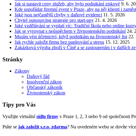
Jak si nastavit ceny služeb, aby bylo podnikání ziskové
9. 6. 2
Kde uspořádat firemní event v Praze, aby na něj klienti i zamě
Jaké jsou nejčastější chyby v daňové evidenci
11. 5. 2026
Chytré outsourcing strategie pro start-upy
21. 4. 2026
Jaké vzdělávání se vyplatí víc: Tradiční škola nebo online kurz
Jak se vyrovnat s neúspěchem v živnostenském podnikání
24. 
Musím vést účetnictví, když podnikám na živnostenský list
22.
Jak rychle založit firmu bez papírování a stresu
15. 12. 2025
Zakázková výroba zboží v Číně a se zastoupením i v dalších z
Stránky
Zákony
Daňový řád
Insolvenční zákon
Občanský zákoník
Živnostenský zákon
Tipy pro Vás
Využijte virtuální
sídlo firmy
v Praze 1, 2, 3 nebo 9 od společnosti Prof
Ptáte se
jak založit s.r.o. zdarma
? Na uvedeném webu se dovíte více