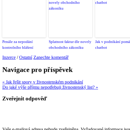
Penále za nepodání
Splatnost faktur dle novely
Jak v podnikání pom
kontrolního hlášení
obchodního zákoníku
chatbot
Inzerce
/
Ostatní
Zanechte komentář
Navigace pro příspěvek
« Jak řešit spory v živnostenském podnikání
Do jaké výše příjmu nepotřebuji živnostenský list? »
Zveřejnit odpověď
Vaše e-mailová adresa nebude zveřejněna.
Vyžadované informace js