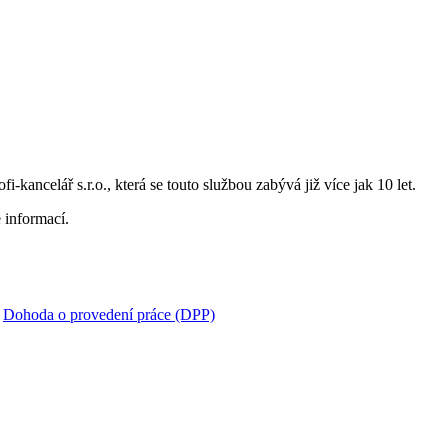
i-kancelář s.r.o., která se touto službou zabývá již více jak 10 let.
 informací.
:
Dohoda o provedení práce (DPP)