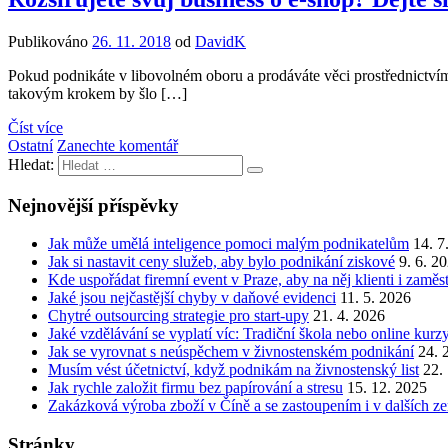
Publikováno
26. 11. 2018
od
DavidK
Pokud podnikáte v libovolném oboru a prodáváte věci prostřednictvím
takovým krokem by šlo […]
Číst více
Ostatní
Zanechte komentář
Hledat:
Nejnovější příspěvky
Jak může umělá inteligence pomoci malým podnikatelům
14. 7
Jak si nastavit ceny služeb, aby bylo podnikání ziskové
9. 6. 2
Kde uspořádat firemní event v Praze, aby na něj klienti i zamě
Jaké jsou nejčastější chyby v daňové evidenci
11. 5. 2026
Chytré outsourcing strategie pro start-upy
21. 4. 2026
Jaké vzdělávání se vyplatí víc: Tradiční škola nebo online kurz
Jak se vyrovnat s neúspěchem v živnostenském podnikání
24. 
Musím vést účetnictví, když podnikám na živnostenský list
22.
Jak rychle založit firmu bez papírování a stresu
15. 12. 2025
Zakázková výroba zboží v Číně a se zastoupením i v dalších z
Stránky