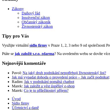
Zákony
Daňový řád
Insolvenční zákon
Občanský zákoník
Živnostenský zákon
Tipy pro Vás
Využijte virtuální
sídlo firmy
v Praze 1, 2, 3 nebo 9 od společnosti Prof
Ptáte se
jak založit s.r.o. zdarma
? Na uvedeném webu se dovíte více
Nejnovější komentáře
Pavol
:
Na jaký druh podnikání nepotřebuji živnostenský list?
Jak má vypadat dohoda o provedení práce – Jak začít podnikat
Radim
:
Jak v podnikání pomáhá chatbot
Marek
:
Jak založit a vést úspěšný e-shop
Marek
:
Co je to příležitostný příjem?
Úvod
Sídlo firmy
Účetnictví a daně