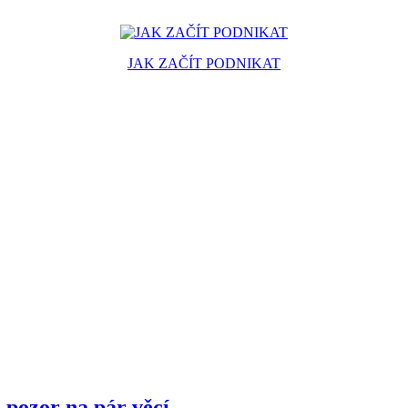
JAK ZAČÍT PODNIKAT
i pozor na pár věcí