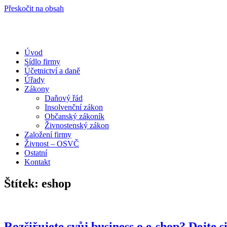
Přeskočit na obsah
Úvod
Portál pro podnikatele
Sídlo firmy
Účetnictví a daně
Úřady
Zákony
Daňový řád
Insolvenční zákon
Občanský zákoník
Živnostenský zákon
Založení firmy
Živnost – OSVČ
Ostatní
Kontakt
Štítek:
eshop
Rozšiřujete svůj business o e-shop? Dejte s