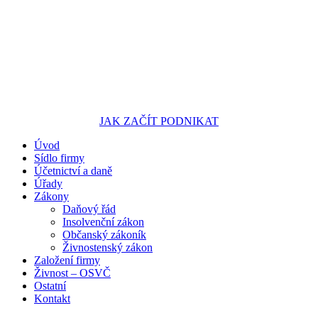
JAK ZAČÍT PODNIKAT
Úvod
Portál pro podnikatele
Sídlo firmy
Účetnictví a daně
Úřady
Zákony
Daňový řád
Insolvenční zákon
Občanský zákoník
Živnostenský zákon
Založení firmy
Živnost – OSVČ
Ostatní
Kontakt