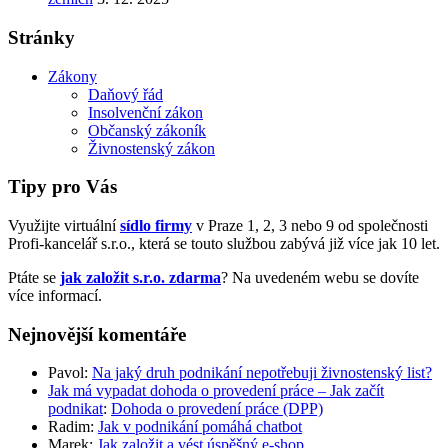
Stránky
Zákony
Daňový řád
Insolvenční zákon
Občanský zákoník
Živnostenský zákon
Tipy pro Vás
Využijte virtuální
sídlo firmy
v Praze 1, 2, 3 nebo 9 od společnosti
Profi-kancelář s.r.o., která se touto službou zabývá již více jak 10 let.
Ptáte se
jak založit s.r.o. zdarma
? Na uvedeném webu se dovíte
více informací.
Nejnovější komentáře
Pavol
:
Na jaký druh podnikání nepotřebuji živnostenský list?
Jak má vypadat dohoda o provedení práce – Jak začít
podnikat
:
Dohoda o provedení práce (DPP)
Radim
:
Jak v podnikání pomáhá chatbot
Marek
:
Jak založit a vést úspěšný e-shop