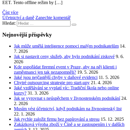
EET. Tento offline režim by […]
Číst více
Účetnictví a daně
Zanechte komentář
Hledat:
Nejnovější příspěvky
Jak může umělá inteligence pomoci malým podnikatelům
14.
7. 2026
Jak si nastavit ceny služeb, aby bylo podnikání ziskové
9. 6.
2026
Kde uspořádat firemní event v Praze, aby na něj klienti i
zaměstnanci jen tak nezapomněli?
19. 5. 2026
Jaké jsou nejčastější chyby v daňové evidenci
11. 5. 2026
Chytré outsourcing strategie pro start-upy
21. 4. 2026
Jaké vzdělávání se vyplatí víc: Tradiční škola nebo online
kurzy?
31. 3. 2026
Jak se vyrovnat s neúspěchem v živnostenském podnikání
24.
2. 2026
Musím vést účetnictví, když podnikám na živnostenský list
22. 1. 2026
Jak rychle založit firmu bez papírování a stresu
15. 12. 2025
Zakázková výroba zboží v Číně a se zastoupením i v dalších
zemích
3. 12. 2025