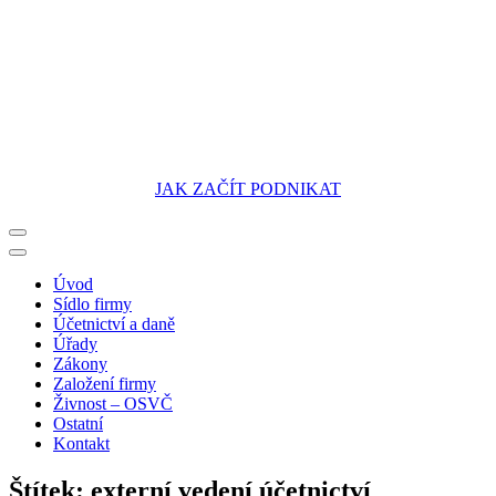
JAK ZAČÍT PODNIKAT
Portál pro podnikatele
Úvod
Sídlo firmy
Účetnictví a daně
Úřady
Zákony
Založení firmy
Živnost – OSVČ
Ostatní
Kontakt
Štítek:
externí vedení účetnictví