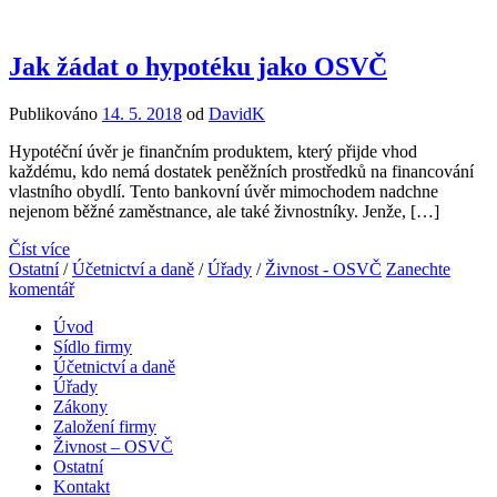
Jak žádat o hypotéku jako OSVČ
Publikováno
14. 5. 2018
od
DavidK
Hypotéční úvěr je finančním produktem, který přijde vhod
každému, kdo nemá dostatek peněžních prostředků na financování
vlastního obydlí. Tento bankovní úvěr mimochodem nadchne
nejenom běžné zaměstnance, ale také živnostníky. Jenže, […]
Číst více
Ostatní
/
Účetnictví a daně
/
Úřady
/
Živnost - OSVČ
Zanechte
komentář
Úvod
Sídlo firmy
Účetnictví a daně
Úřady
Zákony
Založení firmy
Živnost – OSVČ
Ostatní
Kontakt