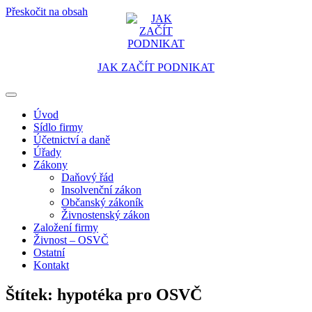
Přeskočit na obsah
JAK ZAČÍT PODNIKAT
Portál pro podnikatele
Úvod
Sídlo firmy
Účetnictví a daně
Úřady
Zákony
Daňový řád
Insolvenční zákon
Občanský zákoník
Živnostenský zákon
Založení firmy
Živnost – OSVČ
Ostatní
Kontakt
Štítek:
hypotéka pro OSVČ