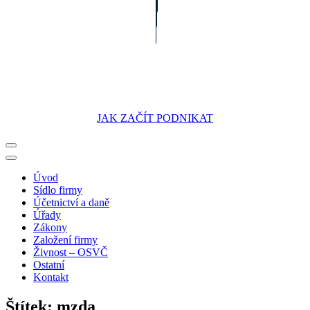
JAK ZAČÍT PODNIKAT
Portál pro podnikatele
Úvod
Sídlo firmy
Účetnictví a daně
Úřady
Zákony
Založení firmy
Živnost – OSVČ
Ostatní
Kontakt
Štítek:
mzda