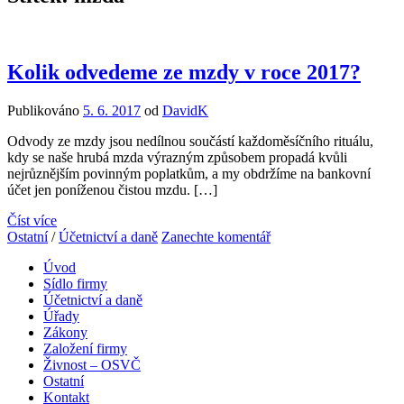
Kolik odvedeme ze mzdy v roce 2017?
Publikováno
5. 6. 2017
od
DavidK
Odvody ze mzdy jsou nedílnou součástí každoměsíčního rituálu,
kdy se naše hrubá mzda výrazným způsobem propadá kvůli
nejrůznějším povinným poplatkům, a my obdržíme na bankovní
účet jen poníženou čistou mzdu. […]
Číst více
Ostatní
/
Účetnictví a daně
Zanechte komentář
Úvod
Sídlo firmy
Účetnictví a daně
Úřady
Zákony
Založení firmy
Živnost – OSVČ
Ostatní
Kontakt