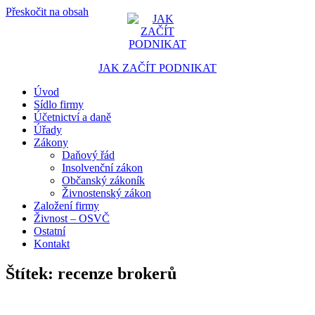
Přeskočit na obsah
JAK ZAČÍT PODNIKAT
Úvod
Portál pro podnikatele
Sídlo firmy
Účetnictví a daně
Úřady
Zákony
Daňový řád
Insolvenční zákon
Občanský zákoník
Živnostenský zákon
Založení firmy
Živnost – OSVČ
Ostatní
Kontakt
Štítek:
recenze brokerů