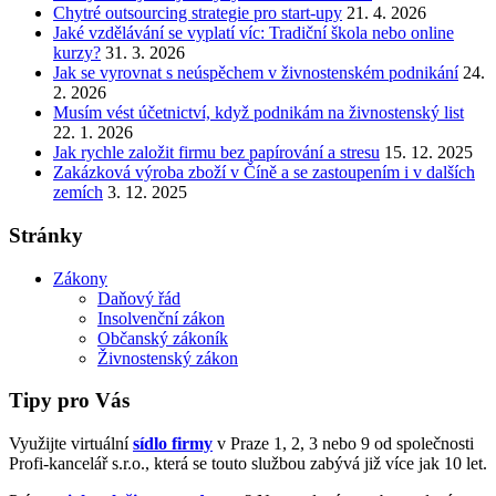
Chytré outsourcing strategie pro start-upy
21. 4. 2026
Jaké vzdělávání se vyplatí víc: Tradiční škola nebo online
kurzy?
31. 3. 2026
Jak se vyrovnat s neúspěchem v živnostenském podnikání
24.
2. 2026
Musím vést účetnictví, když podnikám na živnostenský list
22. 1. 2026
Jak rychle založit firmu bez papírování a stresu
15. 12. 2025
Zakázková výroba zboží v Číně a se zastoupením i v dalších
zemích
3. 12. 2025
Stránky
Zákony
Daňový řád
Insolvenční zákon
Občanský zákoník
Živnostenský zákon
Tipy pro Vás
Využijte virtuální
sídlo firmy
v Praze 1, 2, 3 nebo 9 od společnosti
Profi-kancelář s.r.o., která se touto službou zabývá již více jak 10 let.