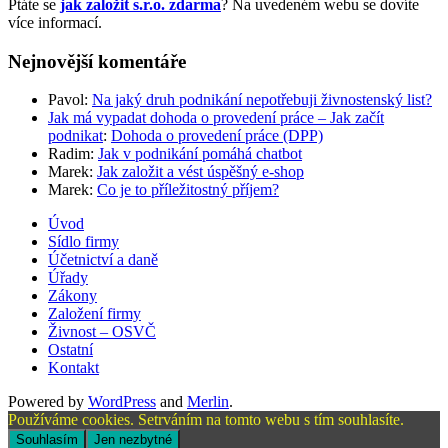
Ptáte se
jak založit s.r.o. zdarma
? Na uvedeném webu se dovíte
více informací.
Nejnovější komentáře
Pavol
:
Na jaký druh podnikání nepotřebuji živnostenský list?
Jak má vypadat dohoda o provedení práce – Jak začít
podnikat
:
Dohoda o provedení práce (DPP)
Radim
:
Jak v podnikání pomáhá chatbot
Marek
:
Jak založit a vést úspěšný e-shop
Marek
:
Co je to příležitostný příjem?
Úvod
Sídlo firmy
Účetnictví a daně
Úřady
Zákony
Založení firmy
Živnost – OSVČ
Ostatní
Kontakt
Powered by
WordPress
and
Merlin
.
Používáme cookies. Setrváním na tomto webu s tím souhlasíte.
Souhlasím
Jen nezbytné