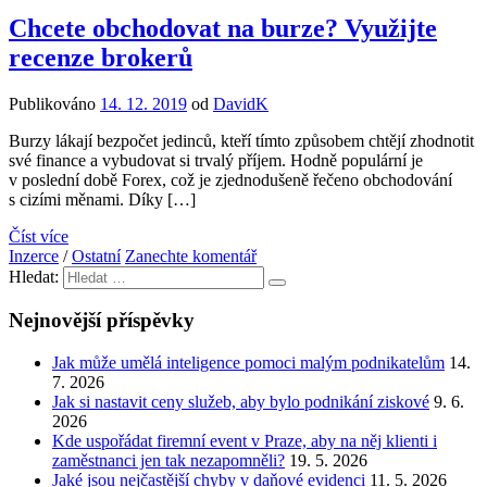
Chcete obchodovat na burze? Využijte
recenze brokerů
Publikováno
14. 12. 2019
od
DavidK
Burzy lákají bezpočet jedinců, kteří tímto způsobem chtějí zhodnotit
své finance a vybudovat si trvalý příjem. Hodně populární je
v poslední době Forex, což je zjednodušeně řečeno obchodování
s cizími měnami. Díky […]
Číst více
Inzerce
/
Ostatní
Zanechte komentář
Hledat:
Nejnovější příspěvky
Jak může umělá inteligence pomoci malým podnikatelům
14.
7. 2026
Jak si nastavit ceny služeb, aby bylo podnikání ziskové
9. 6.
2026
Kde uspořádat firemní event v Praze, aby na něj klienti i
zaměstnanci jen tak nezapomněli?
19. 5. 2026
Jaké jsou nejčastější chyby v daňové evidenci
11. 5. 2026