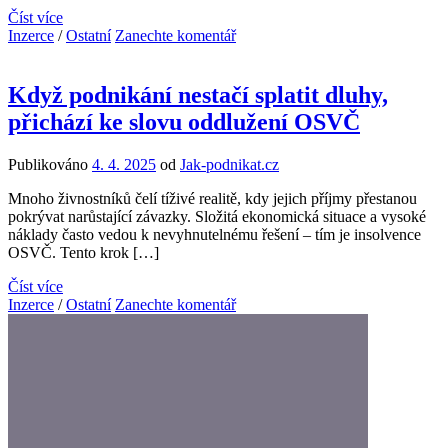
Číst více
Inzerce
/
Ostatní
Zanechte komentář
Když podnikání nestačí splatit dluhy,
přichází ke slovu oddlužení OSVČ
Publikováno
4. 4. 2025
od
Jak-podnikat.cz
Mnoho živnostníků čelí tíživé realitě, kdy jejich příjmy přestanou
pokrývat narůstající závazky. Složitá ekonomická situace a vysoké
náklady často vedou k nevyhnutelnému řešení – tím je insolvence
OSVČ. Tento krok […]
Číst více
Inzerce
/
Ostatní
Zanechte komentář