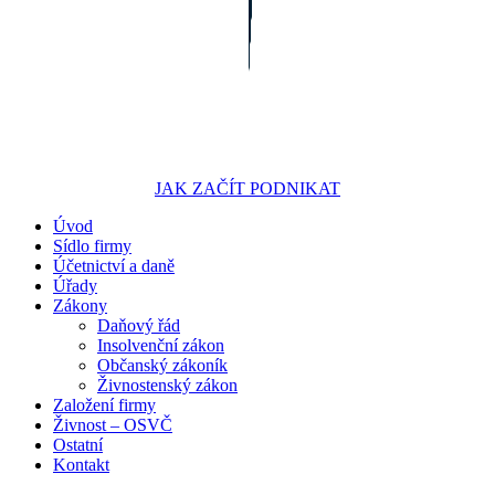
JAK ZAČÍT PODNIKAT
Úvod
Portál pro podnikatele
Sídlo firmy
Účetnictví a daně
Úřady
Zákony
Daňový řád
Insolvenční zákon
Občanský zákoník
Živnostenský zákon
Založení firmy
Živnost – OSVČ
Ostatní
Kontakt