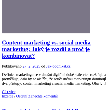
Content marketing vs. social media
marketing: Jaký je rozdíl a proč je
kombinovat?
Publikováno
27. 2. 2025
od
Jak-podnikat.cz
Definice marketingu se v dnešní digitální době stále více rozšiřuje a
proměňuje, dalo by se ale říci, že současnému marketingu dominují
dva přístupy: content marketing a social media marketing. Oba […]
Číst více
Inzerce
/
Ostatní
Zanechte komentář