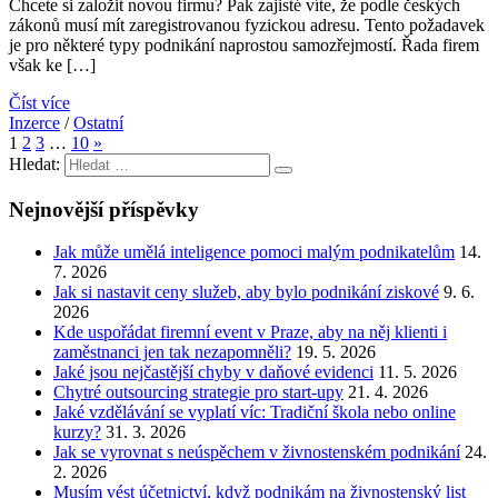
Chcete si založit novou firmu? Pak zajisté víte, že podle českých
zákonů musí mít zaregistrovanou fyzickou adresu. Tento požadavek
je pro některé typy podnikání naprostou samozřejmostí. Řada firem
však ke […]
Číst více
Inzerce
/
Ostatní
1
2
3
…
10
»
Hledat:
Nejnovější příspěvky
Jak může umělá inteligence pomoci malým podnikatelům
14.
7. 2026
Jak si nastavit ceny služeb, aby bylo podnikání ziskové
9. 6.
2026
Kde uspořádat firemní event v Praze, aby na něj klienti i
zaměstnanci jen tak nezapomněli?
19. 5. 2026
Jaké jsou nejčastější chyby v daňové evidenci
11. 5. 2026
Chytré outsourcing strategie pro start-upy
21. 4. 2026
Jaké vzdělávání se vyplatí víc: Tradiční škola nebo online
kurzy?
31. 3. 2026
Jak se vyrovnat s neúspěchem v živnostenském podnikání
24.
2. 2026
Musím vést účetnictví, když podnikám na živnostenský list