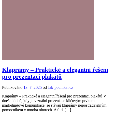
Klaprámy – Praktické a elegantní řešení
pro prezentaci plakátů
Publikováno
13. 7. 2025
od
Jak-podnikat.cz
Klaprámy – Praktické a elegantní řešení pro prezentaci plakátů V
dnešní době, kdy je vizuální prezentace klíčovým prvkem
marketingové komunikace, se stávají klaprámy nepostradatelným
pomocníkem v mnoha oborech. Ať už […]