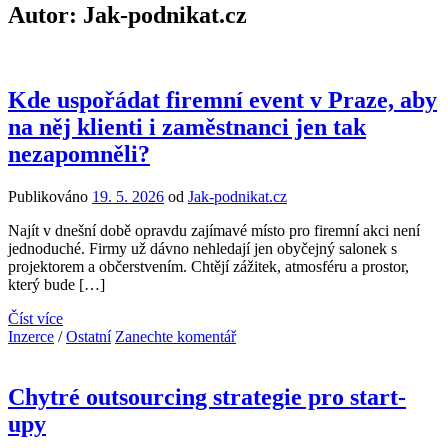
Autor:
Jak-podnikat.cz
Kde uspořádat firemní event v Praze, aby
na něj klienti i zaměstnanci jen tak
nezapomněli?
Publikováno
19. 5. 2026
od
Jak-podnikat.cz
Najít v dnešní době opravdu zajímavé místo pro firemní akci není
jednoduché. Firmy už dávno nehledají jen obyčejný salonek s
projektorem a občerstvením. Chtějí zážitek, atmosféru a prostor,
který bude […]
Číst více
Inzerce
/
Ostatní
Zanechte komentář
Chytré outsourcing strategie pro start-
upy