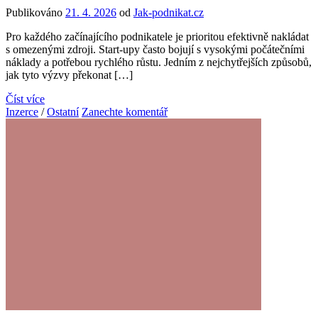
Publikováno
21. 4. 2026
od
Jak-podnikat.cz
Pro každého začínajícího podnikatele je prioritou efektivně nakládat
s omezenými zdroji. Start-upy často bojují s vysokými počátečními
náklady a potřebou rychlého růstu. Jedním z nejchytřejších způsobů,
jak tyto výzvy překonat […]
Číst více
Inzerce
/
Ostatní
Zanechte komentář