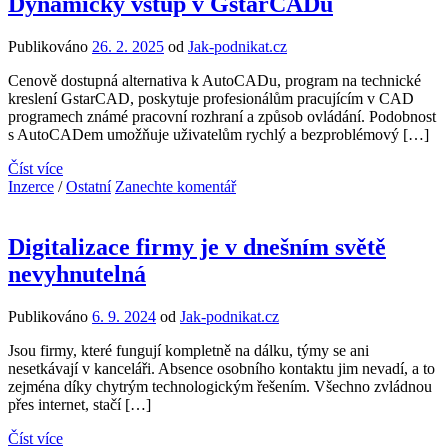
Dynamický vstup v GstarCADu
Publikováno
26. 2. 2025
od
Jak-podnikat.cz
Cenově dostupná alternativa k AutoCADu, program na technické
kreslení GstarCAD, poskytuje profesionálům pracujícím v CAD
programech známé pracovní rozhraní a způsob ovládání. Podobnost
s AutoCADem umožňuje uživatelům rychlý a bezproblémový […]
Číst více
Inzerce
/
Ostatní
Zanechte komentář
Digitalizace firmy je v dnešním světě
nevyhnutelná
Publikováno
6. 9. 2024
od
Jak-podnikat.cz
Jsou firmy, které fungují kompletně na dálku, týmy se ani
nesetkávají v kanceláři. Absence osobního kontaktu jim nevadí, a to
zejména díky chytrým technologickým řešením. Všechno zvládnou
přes internet, stačí […]
Číst více