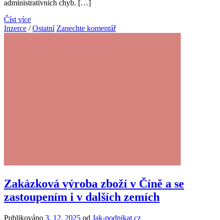
administrativních chyb. […]
Číst více
Inzerce
/
Ostatní
Zanechte komentář
Zakázková výroba zboží v Číně a se
zastoupením i v dalších zemích
Publikováno
3. 12. 2025
od
Jak-podnikat.cz