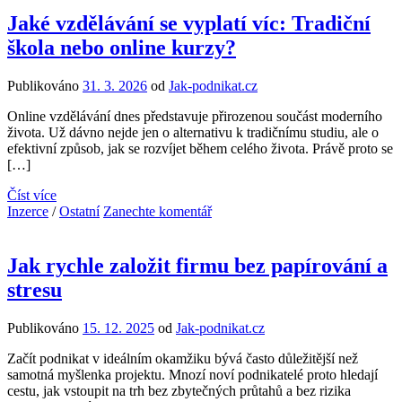
Jaké vzdělávání se vyplatí víc: Tradiční
škola nebo online kurzy?
Publikováno
31. 3. 2026
od
Jak-podnikat.cz
Online vzdělávání dnes představuje přirozenou součást moderního
života. Už dávno nejde jen o alternativu k tradičnímu studiu, ale o
efektivní způsob, jak se rozvíjet během celého života. Právě proto se
[…]
Číst více
Inzerce
/
Ostatní
Zanechte komentář
Jak rychle založit firmu bez papírování a
stresu
Publikováno
15. 12. 2025
od
Jak-podnikat.cz
Začít podnikat v ideálním okamžiku bývá často důležitější než
samotná myšlenka projektu. Mnozí noví podnikatelé proto hledají
cestu, jak vstoupit na trh bez zbytečných průtahů a bez rizika