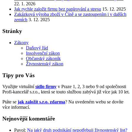
22. 1. 2026
Jak rychle založit firmu bez papírování a stresu
15. 12. 2025
Zakázková výroba zboží v Číně a se zastoupením i v dalších
zemích
3. 12. 2025
Stránky
Zákony
Daňový řád
Insolvenční zákon
Občanský zákoník
Živnostenský zákon
Tipy pro Vás
Využijte virtuální
sídlo firmy
v Praze 1, 2, 3 nebo 9 od společnosti
Profi-kancelář s.r.o., která se touto službou zabývá již více jak 10 let.
Ptáte se
jak založit s.r.o. zdarma
? Na uvedeném webu se dovíte
více informací.
Nejnovější komentáře
Pavol
:
Na jaký druh podnikání nepotřebuji živnostenský list?