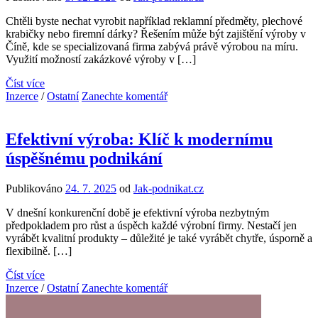
Chtěli byste nechat vyrobit například reklamní předměty, plechové
krabičky nebo firemní dárky? Řešením může být zajištění výroby v
Číně, kde se specializovaná firma zabývá právě výrobou na míru.
Využití možností zakázkové výroby v […]
Číst více
Inzerce
/
Ostatní
Zanechte komentář
Efektivní výroba: Klíč k modernímu
úspěšnému podnikání
Publikováno
24. 7. 2025
od
Jak-podnikat.cz
V dnešní konkurenční době je efektivní výroba nezbytným
předpokladem pro růst a úspěch každé výrobní firmy. Nestačí jen
vyrábět kvalitní produkty – důležité je také vyrábět chytře, úsporně a
flexibilně. […]
Číst více
Inzerce
/
Ostatní
Zanechte komentář