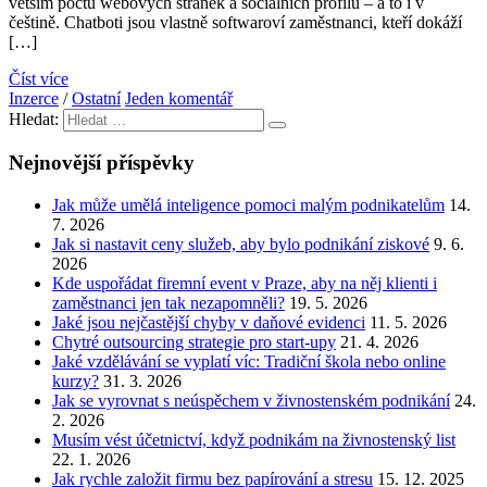
větším počtu webových stránek a sociálních profilů – a to i v
češtině. Chatboti jsou vlastně softwaroví zaměstnanci, kteří dokáží
[…]
Číst více
Inzerce
/
Ostatní
Jeden komentář
Hledat:
Nejnovější příspěvky
Jak může umělá inteligence pomoci malým podnikatelům
14.
7. 2026
Jak si nastavit ceny služeb, aby bylo podnikání ziskové
9. 6.
2026
Kde uspořádat firemní event v Praze, aby na něj klienti i
zaměstnanci jen tak nezapomněli?
19. 5. 2026
Jaké jsou nejčastější chyby v daňové evidenci
11. 5. 2026
Chytré outsourcing strategie pro start-upy
21. 4. 2026
Jaké vzdělávání se vyplatí víc: Tradiční škola nebo online
kurzy?
31. 3. 2026
Jak se vyrovnat s neúspěchem v živnostenském podnikání
24.
2. 2026
Musím vést účetnictví, když podnikám na živnostenský list
22. 1. 2026
Jak rychle založit firmu bez papírování a stresu
15. 12. 2025