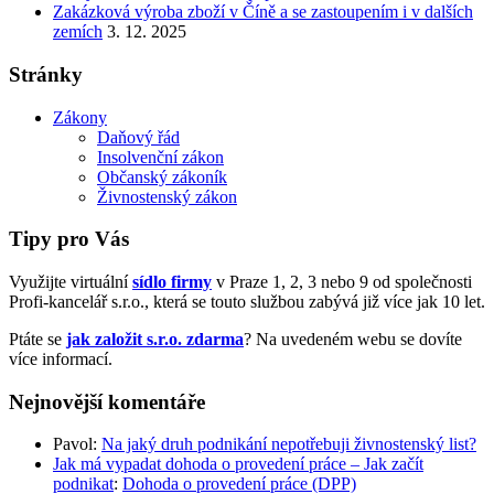
Zakázková výroba zboží v Číně a se zastoupením i v dalších
zemích
3. 12. 2025
Stránky
Zákony
Daňový řád
Insolvenční zákon
Občanský zákoník
Živnostenský zákon
Tipy pro Vás
Využijte virtuální
sídlo firmy
v Praze 1, 2, 3 nebo 9 od společnosti
Profi-kancelář s.r.o., která se touto službou zabývá již více jak 10 let.
Ptáte se
jak založit s.r.o. zdarma
? Na uvedeném webu se dovíte
více informací.
Nejnovější komentáře
Pavol
:
Na jaký druh podnikání nepotřebuji živnostenský list?
Jak má vypadat dohoda o provedení práce – Jak začít
podnikat
:
Dohoda o provedení práce (DPP)