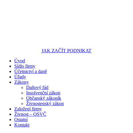
JAK ZAČÍT PODNIKAT
Úvod
Portál pro podnikatele
Sídlo firmy
Účetnictví a daně
Úřady
Zákony
Daňový řád
Insolvenční zákon
Občanský zákoník
Živnostenský zákon
Založení firmy
Živnost – OSVČ
Ostatní
Kontakt