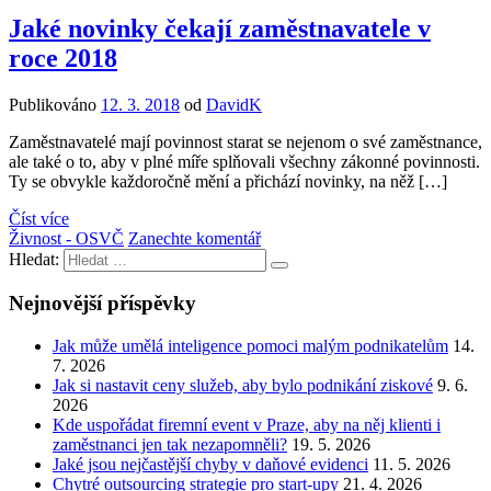
Jaké novinky čekají zaměstnavatele v
roce 2018
Publikováno
12. 3. 2018
od
DavidK
Zaměstnavatelé mají povinnost starat se nejenom o své zaměstnance,
ale také o to, aby v plné míře splňovali všechny zákonné povinnosti.
Ty se obvykle každoročně mění a přichází novinky, na něž […]
Číst více
Živnost - OSVČ
Zanechte komentář
Hledat:
Nejnovější příspěvky
Jak může umělá inteligence pomoci malým podnikatelům
14.
7. 2026
Jak si nastavit ceny služeb, aby bylo podnikání ziskové
9. 6.
2026
Kde uspořádat firemní event v Praze, aby na něj klienti i
zaměstnanci jen tak nezapomněli?
19. 5. 2026
Jaké jsou nejčastější chyby v daňové evidenci
11. 5. 2026
Chytré outsourcing strategie pro start-upy
21. 4. 2026