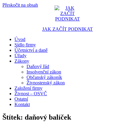
Přeskočit na obsah
JAK ZAČÍT PODNIKAT
Úvod
Portál pro podnikatele
Sídlo firmy
Účetnictví a daně
Úřady
Zákony
Daňový řád
Insolvenční zákon
Občanský zákoník
Živnostenský zákon
Založení firmy
Živnost – OSVČ
Ostatní
Kontakt
Štítek:
daňový balíček