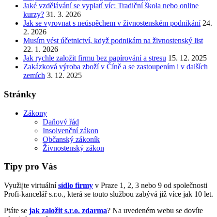
Jaké vzdělávání se vyplatí víc: Tradiční škola nebo online
kurzy?
31. 3. 2026
Jak se vyrovnat s neúspěchem v živnostenském podnikání
24.
2. 2026
Musím vést účetnictví, když podnikám na živnostenský list
22. 1. 2026
Jak rychle založit firmu bez papírování a stresu
15. 12. 2025
Zakázková výroba zboží v Číně a se zastoupením i v dalších
zemích
3. 12. 2025
Stránky
Zákony
Daňový řád
Insolvenční zákon
Občanský zákoník
Živnostenský zákon
Tipy pro Vás
Využijte virtuální
sídlo firmy
v Praze 1, 2, 3 nebo 9 od společnosti
Profi-kancelář s.r.o., která se touto službou zabývá již více jak 10 let.
Ptáte se
jak založit s.r.o. zdarma
? Na uvedeném webu se dovíte