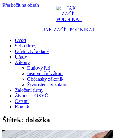
Přeskočit na obsah
JAK ZAČÍT PODNIKAT
Úvod
Portál pro podnikatele
Sídlo firmy
Účetnictví a daně
Úřady
Zákony
Daňový řád
Insolvenční zákon
Občanský zákoník
Živnostenský zákon
Založení firmy
Živnost – OSVČ
Ostatní
Kontakt
Štítek:
doložka