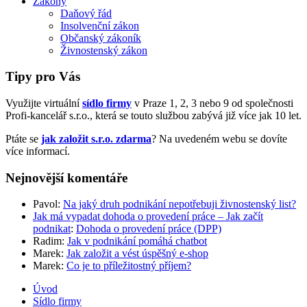
Zákony
Daňový řád
Insolvenční zákon
Občanský zákoník
Živnostenský zákon
Tipy pro Vás
Využijte virtuální
sídlo firmy
v Praze 1, 2, 3 nebo 9 od společnosti
Profi-kancelář s.r.o., která se touto službou zabývá již více jak 10 let.
Ptáte se
jak založit s.r.o. zdarma
? Na uvedeném webu se dovíte
více informací.
Nejnovější komentáře
Pavol
:
Na jaký druh podnikání nepotřebuji živnostenský list?
Jak má vypadat dohoda o provedení práce – Jak začít
podnikat
:
Dohoda o provedení práce (DPP)
Radim
:
Jak v podnikání pomáhá chatbot
Marek
:
Jak založit a vést úspěšný e-shop
Marek
:
Co je to příležitostný příjem?
Úvod
Sídlo firmy