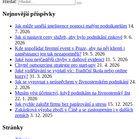
Hledat:
Nejnovější příspěvky
Jak může umělá inteligence pomoci malým podnikatelům
14.
7. 2026
Jak si nastavit ceny služeb, aby bylo podnikání ziskové
9. 6.
2026
Kde uspořádat firemní event v Praze, aby na něj klienti i
zaměstnanci jen tak nezapomněli?
19. 5. 2026
Jaké jsou nejčastější chyby v daňové evidenci
11. 5. 2026
Chytré outsourcing strategie pro start-upy
21. 4. 2026
Jaké vzdělávání se vyplatí víc: Tradiční škola nebo online
kurzy?
31. 3. 2026
Jak se vyrovnat s neúspěchem v živnostenském podnikání
24.
2. 2026
Musím vést účetnictví, když podnikám na živnostenský list
22. 1. 2026
Jak rychle založit firmu bez papírování a stresu
15. 12. 2025
Zakázková výroba zboží v Číně a se zastoupením i v dalších
zemích
3. 12. 2025
Stránky