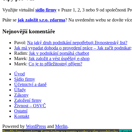
Využijte virtuální
sídlo firmy
v Praze 1, 2, 3 nebo 9 od společnosti Prof
Ptáte se
jak založit s.r.o. zdarma
? Na uvedeném webu se dovíte více
Nejnovější komentáře
Pavol
:
Na jaký druh podnikání nepotřebuji živnostenský list?
Jak má vypadat dohoda o provedení práce – Jak začít podnikat
Radim
:
Jak v podnikání pomáhá chatbot
Marek
:
Jak založit a vést úspěšný e-shop
Marek
:
Co je to příležitostný příjem?
Úvod
Sídlo firmy
Účetnictví a daně
Úřady
Zákony
Založení firmy
Živnost – OSVČ
Ostatní
Kontakt
Powered by
WordPress
and
Merlin
.
Používáme cookies. Setrváním na tomto webu s tím souhlasíte.