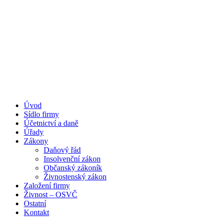
Úvod
Portál pro podnikatele
Sídlo firmy
Účetnictví a daně
Úřady
Zákony
Daňový řád
Insolvenční zákon
Občanský zákoník
Živnostenský zákon
Založení firmy
Živnost – OSVČ
Ostatní
Kontakt