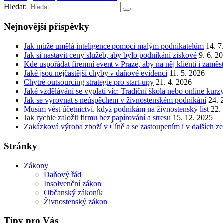
Hledat:
Nejnovější příspěvky
Jak může umělá inteligence pomoci malým podnikatelům
14. 7
Jak si nastavit ceny služeb, aby bylo podnikání ziskové
9. 6. 2
Kde uspořádat firemní event v Praze, aby na něj klienti i zamě
Jaké jsou nejčastější chyby v daňové evidenci
11. 5. 2026
Chytré outsourcing strategie pro start-upy
21. 4. 2026
Jaké vzdělávání se vyplatí víc: Tradiční škola nebo online kurz
Jak se vyrovnat s neúspěchem v živnostenském podnikání
24. 
Musím vést účetnictví, když podnikám na živnostenský list
22.
Jak rychle založit firmu bez papírování a stresu
15. 12. 2025
Zakázková výroba zboží v Číně a se zastoupením i v dalších z
Stránky
Zákony
Daňový řád
Insolvenční zákon
Občanský zákoník
Živnostenský zákon
Tipy pro Vás