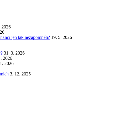
. 2026
026
stnanci jen tak nezapomněli?
19. 5. 2026
y?
31. 3. 2026
2. 2026
 1. 2026
emích
3. 12. 2025