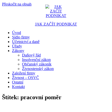
Přeskočit na obsah
JAK ZAČÍT PODNIKAT
Úvod
Portál pro podnikatele
Sídlo firmy
Účetnictví a daně
Úřady
Zákony
Daňový řád
Insolvenční zákon
Občanský zákoník
Živnostenský zákon
Založení firmy
Živnost – OSVČ
Ostatní
Kontakt
Štítek:
pracovní poměr