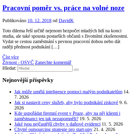
Pracovní poměr vs. práce na volné noze
Publikováno
10. 12. 2018
od
DavidK
Toto dilema řeší určitě nejenom bezpočet mladých lidí na konci
studia, ale také spousta postarších občanů s životními zkušenostmi.
Vydat se cestou zaměstnání s pevnou pracovní dobou nebo dát
raději přednost podnikání […]
Číst více
Živnost - OSVČ
Zanechte komentář
Hledat:
Nejnovější příspěvky
Jak může umělá inteligence pomoci malým podnikatelům
14.
7. 2026
Jak si nastavit ceny služeb, aby bylo podnikání ziskové
9. 6.
2026
Kde uspořádat firemní event v Praze, aby na něj klienti i
zaměstnanci jen tak nezapomněli?
19. 5. 2026
Jaké jsou nejčastější chyby v daňové evidenci
11. 5. 2026
Chytré outsourcing strategie pro start-upy
21. 4. 2026