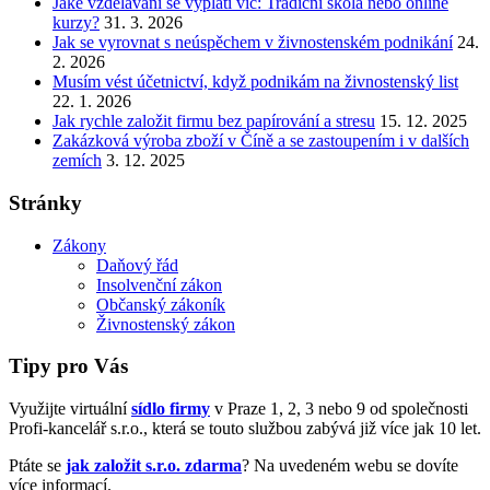
Jaké vzdělávání se vyplatí víc: Tradiční škola nebo online
kurzy?
31. 3. 2026
Jak se vyrovnat s neúspěchem v živnostenském podnikání
24.
2. 2026
Musím vést účetnictví, když podnikám na živnostenský list
22. 1. 2026
Jak rychle založit firmu bez papírování a stresu
15. 12. 2025
Zakázková výroba zboží v Číně a se zastoupením i v dalších
zemích
3. 12. 2025
Stránky
Zákony
Daňový řád
Insolvenční zákon
Občanský zákoník
Živnostenský zákon
Tipy pro Vás
Využijte virtuální
sídlo firmy
v Praze 1, 2, 3 nebo 9 od společnosti
Profi-kancelář s.r.o., která se touto službou zabývá již více jak 10 let.
Ptáte se
jak založit s.r.o. zdarma
? Na uvedeném webu se dovíte
více informací.