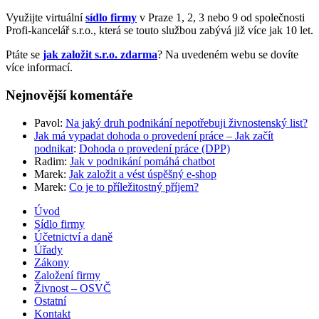
Využijte virtuální
sídlo firmy
v Praze 1, 2, 3 nebo 9 od společnosti
Profi-kancelář s.r.o., která se touto službou zabývá již více jak 10 let.
Ptáte se
jak založit s.r.o. zdarma
? Na uvedeném webu se dovíte
více informací.
Nejnovější komentáře
Pavol
:
Na jaký druh podnikání nepotřebuji živnostenský list?
Jak má vypadat dohoda o provedení práce – Jak začít
podnikat
:
Dohoda o provedení práce (DPP)
Radim
:
Jak v podnikání pomáhá chatbot
Marek
:
Jak založit a vést úspěšný e-shop
Marek
:
Co je to příležitostný příjem?
Úvod
Sídlo firmy
Účetnictví a daně
Úřady
Zákony
Založení firmy
Živnost – OSVČ
Ostatní
Kontakt