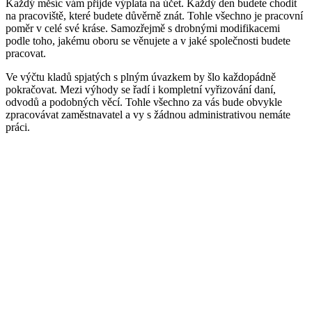
Každý měsíc vám přijde výplata na účet. Každý den budete chodit
na pracoviště, které budete důvěrně znát. Tohle všechno je pracovní
poměr v celé své kráse. Samozřejmě s drobnými modifikacemi
podle toho, jakému oboru se věnujete a v jaké společnosti budete
pracovat.
Ve výčtu kladů spjatých s plným úvazkem by šlo každopádně
pokračovat. Mezi výhody se řadí i kompletní vyřizování daní,
odvodů a podobných věcí. Tohle všechno za vás bude obvykle
zpracovávat zaměstnavatel a vy s žádnou administrativou nemáte
práci.