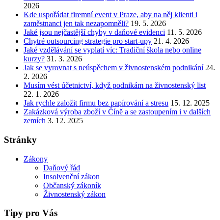
2026
Kde uspořádat firemní event v Praze, aby na něj klienti i
zaměstnanci jen tak nezapomněli?
19. 5. 2026
Jaké jsou nejčastější chyby v daňové evidenci
11. 5. 2026
Chytré outsourcing strategie pro start-upy
21. 4. 2026
Jaké vzdělávání se vyplatí víc: Tradiční škola nebo online
kurzy?
31. 3. 2026
Jak se vyrovnat s neúspěchem v živnostenském podnikání
24.
2. 2026
Musím vést účetnictví, když podnikám na živnostenský list
22. 1. 2026
Jak rychle založit firmu bez papírování a stresu
15. 12. 2025
Zakázková výroba zboží v Číně a se zastoupením i v dalších
zemích
3. 12. 2025
Stránky
Zákony
Daňový řád
Insolvenční zákon
Občanský zákoník
Živnostenský zákon
Tipy pro Vás