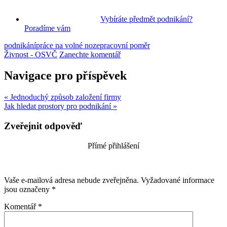
Vybíráte předmět podnikání?
Poradíme vám
podnikání
práce na volné noze
pracovní poměr
Živnost - OSVČ
Zanechte komentář
Navigace pro příspěvek
« Jednoduchý způsob založení firmy
Jak hledat prostory pro podnikání »
Zveřejnit odpověď
Přímé přihlášení
Vaše e-mailová adresa nebude zveřejněna.
Vyžadované informace
jsou označeny
*
Komentář
*