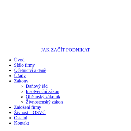
JAK ZAČÍT PODNIKAT
Úvod
Portál pro podnikatele
Sídlo firmy
Účetnictví a daně
Úřady
Zákony
Daňový řád
Insolvenční zákon
Občanský zákoník
Živnostenský zákon
Založení firmy
Živnost – OSVČ
Ostatní
Kontakt