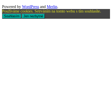
Powered by
WordPress
and
Merlin
.
Používáme cookies. Setrváním na tomto webu s tím souhlasíte.
Souhlasím
Jen nezbytné