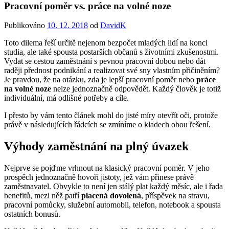
Pracovní poměr vs. práce na volné noze
Publikováno
10. 12. 2018
od
DavidK
Toto dilema řeší určitě nejenom bezpočet mladých lidí na konci
studia, ale také spousta postarších občanů s životními zkušenostmi.
Vydat se cestou zaměstnání s pevnou pracovní dobou nebo dát
raději přednost podnikání a realizovat své sny vlastním přičiněním?
Je pravdou, že na otázku, zda je lepší pracovní poměr nebo
práce
na volné noze
nelze jednoznačně odpovědět. Každý člověk je totiž
individuální, má odlišné potřeby a cíle.
I přesto by vám tento článek mohl do jisté míry otevřít oči, protože
právě v následujících řádcích se zmíníme o kladech obou řešení.
Výhody zaměstnání na plný úvazek
Nejprve se pojďme vrhnout na klasický pracovní poměr. V jeho
prospěch jednoznačně hovoří jistoty, jež vám přinese právě
zaměstnavatel. Obvykle to není jen stálý plat každý měsíc, ale i řada
benefitů, mezi něž patří
placená dovolená
, příspěvek na stravu,
pracovní pomůcky, služební automobil, telefon, notebook a spousta
ostatních bonusů.