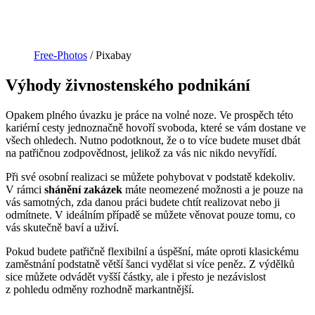
Free-Photos
/ Pixabay
Výhody živnostenského podnikání
Opakem plného úvazku je práce na volné noze. Ve prospěch této
kariérní cesty jednoznačně hovoří svoboda, které se vám dostane ve
všech ohledech. Nutno podotknout, že o to více budete muset dbát
na patřičnou zodpovědnost, jelikož za vás nic nikdo nevyřídí.
Při své osobní realizaci se můžete pohybovat v podstatě kdekoliv.
V rámci
shánění zakázek
máte neomezené možnosti a je pouze na
vás samotných, zda danou práci budete chtít realizovat nebo ji
odmítnete. V ideálním případě se můžete věnovat pouze tomu, co
vás skutečně baví a uživí.
Pokud budete patřičně flexibilní a úspěšní, máte oproti klasickému
zaměstnání podstatně větší šanci vydělat si více peněz. Z výdělků
sice můžete odvádět vyšší částky, ale i přesto je nezávislost
z pohledu odměny rozhodně markantnější.