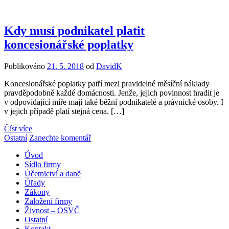
Kdy musí podnikatel platit
koncesionářské poplatky
Publikováno
21. 5. 2018
od
DavidK
Koncesionářské poplatky patří mezi pravidelné měsíční náklady
pravděpodobně každé domácnosti. Jenže, jejich povinnost hradit je
v odpovídající míře mají také běžní podnikatelé a právnické osoby. I
v jejich případě platí stejná cena. […]
Číst více
Ostatní
Zanechte komentář
Úvod
Sídlo firmy
Účetnictví a daně
Úřady
Zákony
Založení firmy
Živnost – OSVČ
Ostatní
Kontakt