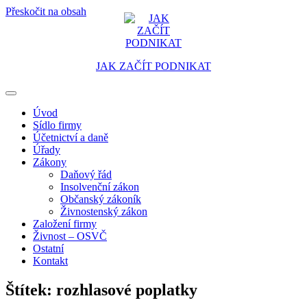
Přeskočit na obsah
JAK ZAČÍT PODNIKAT
Portál pro podnikatele
Úvod
Sídlo firmy
Účetnictví a daně
Úřady
Zákony
Daňový řád
Insolvenční zákon
Občanský zákoník
Živnostenský zákon
Založení firmy
Živnost – OSVČ
Ostatní
Kontakt
Štítek:
rozhlasové poplatky