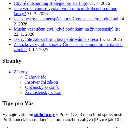
Chytré outsourcing strategie pro start-upy
21. 4. 2026
Jaké vzdělávání se vyplatí víc: Tradiční škola nebo online
kurzy?
31. 3. 2026
Jak se vyrovnat s neúspěchem v živnostenském podnikání
24.
2. 2026
Musím vést účetnictví, když podnikám na živnostenský list
22. 1. 2026
Jak rychle založit firmu bez papírování a stresu
15. 12. 2025
Zakázková výroba zboží v Číně a se zastoupením i v dalších
zemích
3. 12. 2025
Stránky
Zákony
Daňový řád
Insolvenční zákon
Občanský zákoník
Živnostenský zákon
Tipy pro Vás
Využijte virtuální
sídlo firmy
v Praze 1, 2, 3 nebo 9 od společnosti
Profi-kancelář s.r.o., která se touto službou zabývá již více jak 10 let.