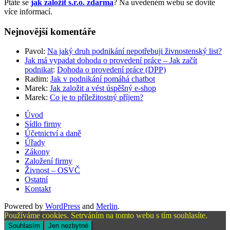
Ptáte se
jak založit s.r.o. zdarma
? Na uvedeném webu se dovíte
více informací.
Nejnovější komentáře
Pavol
:
Na jaký druh podnikání nepotřebuji živnostenský list?
Jak má vypadat dohoda o provedení práce – Jak začít
podnikat
:
Dohoda o provedení práce (DPP)
Radim
:
Jak v podnikání pomáhá chatbot
Marek
:
Jak založit a vést úspěšný e-shop
Marek
:
Co je to příležitostný příjem?
Úvod
Sídlo firmy
Účetnictví a daně
Úřady
Zákony
Založení firmy
Živnost – OSVČ
Ostatní
Kontakt
Powered by
WordPress
and
Merlin
.
Používáme cookies. Setrváním na tomto webu s tím souhlasíte.
Souhlasím
Jen nezbytné