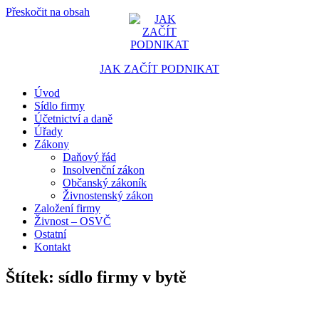
Přeskočit na obsah
JAK ZAČÍT PODNIKAT
Úvod
Portál pro podnikatele
Sídlo firmy
Účetnictví a daně
Úřady
Zákony
Daňový řád
Insolvenční zákon
Občanský zákoník
Živnostenský zákon
Založení firmy
Živnost – OSVČ
Ostatní
Kontakt
Štítek:
sídlo firmy v bytě