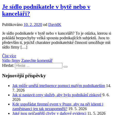
Je sídlo podnikatele v bytě nebo v
kanceláři?
Publikováno
10. 2. 2020
od
DavidK
Je sídlo podnikatele v bytě nebo v kanceláři? To je otázka, kterou si
pokládá bezpochyby velká spousta podnikajících subjektů. Jsou to
především ti, jejichž charakter podnikatelské činnosti umožňuje mít
sídlo firmy […]
Číst více
Sídlo firmy
Zanechte komentář
Hledat:
Nejnovější příspěvky
Jak může umělá inteligence pomoci malým podnikatelům
14.
7. 2026
Jak si nastavit ceny služeb, aby bylo podnikání ziskové
9. 6.
2026
Kde uspořádat firemní event v Praze, aby na něj klienti i
zaměstnanci jen tak nezapomněli?
19. 5. 2026
Jaké jsou nejčastější chyby v daňové evidenci
11. 5. 2026