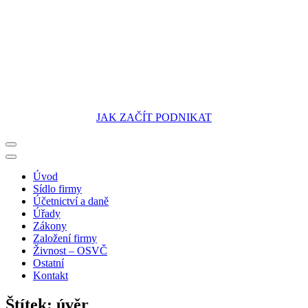
JAK ZAČÍT PODNIKAT
Portál pro podnikatele
Úvod
Sídlo firmy
Účetnictví a daně
Úřady
Zákony
Založení firmy
Živnost – OSVČ
Ostatní
Kontakt
Štítek:
úvěr