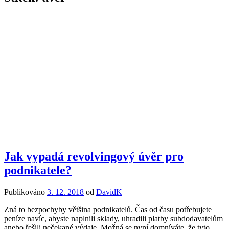
Jak vypadá revolvingový úvěr pro
podnikatele?
Publikováno
3. 12. 2018
od
DavidK
Zná to bezpochyby většina podnikatelů. Čas od času potřebujete
peníze navíc, abyste naplnili sklady, uhradili platby subdodavatelům
anebo řešili nečekané výdaje. Možná se nyní domníváte, že tyto