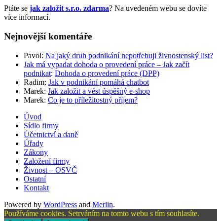
Ptáte se
jak založit s.r.o. zdarma
? Na uvedeném webu se dovíte
více informací.
Nejnovější komentáře
Pavol
:
Na jaký druh podnikání nepotřebuji živnostenský list?
Jak má vypadat dohoda o provedení práce – Jak začít
podnikat
:
Dohoda o provedení práce (DPP)
Radim
:
Jak v podnikání pomáhá chatbot
Marek
:
Jak založit a vést úspěšný e-shop
Marek
:
Co je to příležitostný příjem?
Úvod
Sídlo firmy
Účetnictví a daně
Úřady
Zákony
Založení firmy
Živnost – OSVČ
Ostatní
Kontakt
Powered by
WordPress
and
Merlin
.
Používáme cookies. Setrváním na tomto webu s tím souhlasíte.