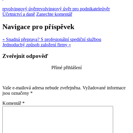
revolvingový úvěr
revolvingový úvěr pro podnikatele
úvěr
Účetnictví a daně
Zanechte komentář
Navigace pro příspěvek
« Snadná přeprava? S profesionální spediční službou
Jednoduchý způsob založení firmy »
Zveřejnit odpověď
Přímé přihlášení
Vaše e-mailová adresa nebude zveřejněna.
Vyžadované informace
jsou označeny
*
Komentář
*