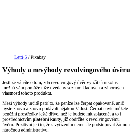
Letti-S
/ Pixabay
Výhody a nevýhody revolvingového úvěru
Jestliže váháte o tom, zda revolvingový úvěr využít či nikoliv,
možná vám pomůže níže uvedený seznam kladných a záporných
vlastností tohoto produktu.
Mezi výhody určitě patří to, že peníze lze čerpat opakovaně, aniž
byste znovu a znovu podávali nějakou žádost. Čerpat navíc můžete
peněžní prostředky ještě dříve, než je budete mít splacené, a to i
prostřednictvím
platební karty
, jíž obdržíte k revolvingovému
úvěru. Pozitivní je i to, že s vyřízením nemusíte podstupovat žádnou
náročnou administrativu.