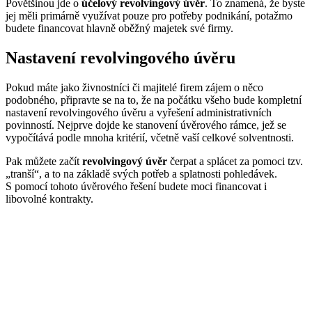
Povětšinou jde o
účelový revolvingový úvěr
. To znamená, že byste
jej měli primárně využívat pouze pro potřeby podnikání, potažmo
budete financovat hlavně oběžný majetek své firmy.
Nastavení revolvingového úvěru
Pokud máte jako živnostníci či majitelé firem zájem o něco
podobného, připravte se na to, že na počátku všeho bude kompletní
nastavení revolvingového úvěru a vyřešení administrativních
povinností. Nejprve dojde ke stanovení úvěrového rámce, jež se
vypočítává podle mnoha kritérií, včetně vaší celkové solventnosti.
Pak můžete začít
revolvingový úvěr
čerpat a splácet za pomoci tzv.
„tranší“, a to na základě svých potřeb a splatnosti pohledávek.
S pomocí tohoto úvěrového řešení budete moci financovat i
libovolné kontrakty.