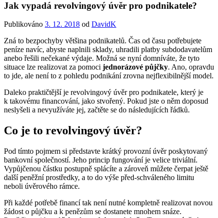
Jak vypadá revolvingový úvěr pro podnikatele?
Publikováno
3. 12. 2018
od
DavidK
Zná to bezpochyby většina podnikatelů. Čas od času potřebujete
peníze navíc, abyste naplnili sklady, uhradili platby subdodavatelům
anebo řešili nečekané výdaje. Možná se nyní domníváte, že tyto
situace lze realizovat za pomoci
jednorázové půjčky
. Ano, opravdu
to jde, ale není to z pohledu podnikání zrovna nejflexibilnější model.
Daleko praktičtější je revolvingový úvěr pro podnikatele, který je
k takovému financování, jako stvořený. Pokud jste o něm doposud
neslyšeli a nevyužíváte jej, začtěte se do následujících řádků.
Co je to revolvingový úvěr?
Pod tímto pojmem si představte krátký provozní úvěr poskytovaný
bankovní společností. Jeho princip fungování je velice triviální.
Vypůjčenou částku postupně splácíte a zároveň můžete čerpat ještě
další peněžní prostředky, a to do výše před-schváleného limitu
neboli úvěrového rámce.
Při každé potřebě financí tak není nutné kompletně realizovat novou
žádost o půjčku a k penězům se dostanete mnohem snáze.