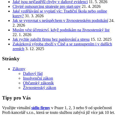
Jaké jsou nejčastější chyby v daňové evidenci
11. 5. 2026
Chytré outsourcing strategie pro start-upy
21. 4. 2026
Jaké vzdělávání se vyplatí víc: Tradiční škola nebo online
kurzy?
31. 3. 2026
Jak se vyrovnat s neúspěchem v živnostenském podnikání
24.
2. 2026
Musím vést účetnictví, když podnikám na živnostenský list
22. 1. 2026
Jak rychle založit firmu bez papírování a stresu
15. 12. 2025
Zakázková výroba zboží v Číně a se zastoupením i v dalších
zemích
3. 12. 2025
Stránky
Zákony
Daňový řád
Insolvenční zákon
Občanský zákoník
Živnostenský zákon
Tipy pro Vás
Využijte virtuální
sídlo firmy
v Praze 1, 2, 3 nebo 9 od společnosti
Profi-kancelář s.r.o., která se touto službou zabývá již více jak 10 let.