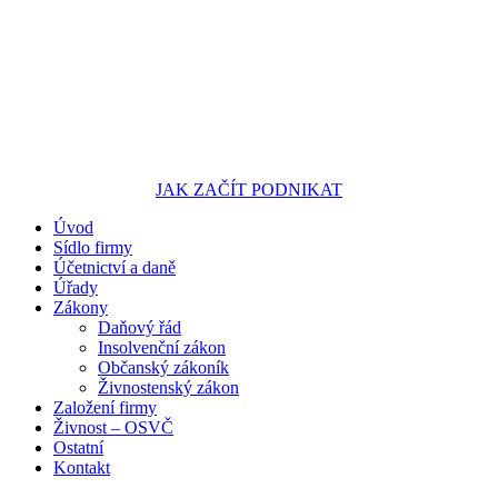
JAK ZAČÍT PODNIKAT
Úvod
Portál pro podnikatele
Sídlo firmy
Účetnictví a daně
Úřady
Zákony
Daňový řád
Insolvenční zákon
Občanský zákoník
Živnostenský zákon
Založení firmy
Živnost – OSVČ
Ostatní
Kontakt