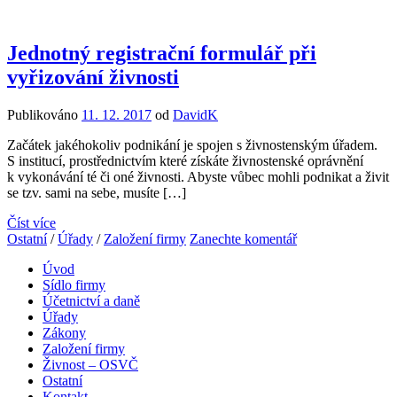
Jednotný registrační formulář při
vyřizování živnosti
Publikováno
11. 12. 2017
od
DavidK
Začátek jakéhokoliv podnikání je spojen s živnostenským úřadem.
S institucí, prostřednictvím které získáte živnostenské oprávnění
k vykonávání té či oné živnosti. Abyste vůbec mohli podnikat a živit
se tzv. sami na sebe, musíte […]
Číst více
Ostatní
/
Úřady
/
Založení firmy
Zanechte komentář
Úvod
Sídlo firmy
Účetnictví a daně
Úřady
Zákony
Založení firmy
Živnost – OSVČ
Ostatní
Kontakt