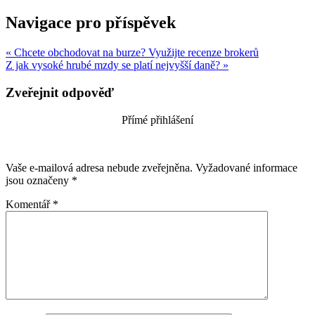
Navigace pro příspěvek
« Chcete obchodovat na burze? Využijte recenze brokerů
Z jak vysoké hrubé mzdy se platí nejvyšší daně? »
Zveřejnit odpověď
Přímé přihlášení
Vaše e-mailová adresa nebude zveřejněna.
Vyžadované informace
jsou označeny
*
Komentář
*