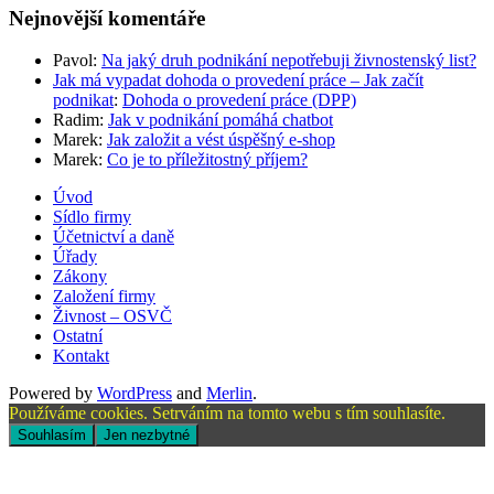
Nejnovější komentáře
Pavol
:
Na jaký druh podnikání nepotřebuji živnostenský list?
Jak má vypadat dohoda o provedení práce – Jak začít
podnikat
:
Dohoda o provedení práce (DPP)
Radim
:
Jak v podnikání pomáhá chatbot
Marek
:
Jak založit a vést úspěšný e-shop
Marek
:
Co je to příležitostný příjem?
Úvod
Sídlo firmy
Účetnictví a daně
Úřady
Zákony
Založení firmy
Živnost – OSVČ
Ostatní
Kontakt
Powered by
WordPress
and
Merlin
.
Používáme cookies. Setrváním na tomto webu s tím souhlasíte.
Souhlasím
Jen nezbytné