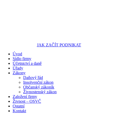
JAK ZAČÍT PODNIKAT
Úvod
Portál pro podnikatele
Sídlo firmy
Účetnictví a daně
Úřady
Zákony
Daňový řád
Insolvenční zákon
Občanský zákoník
Živnostenský zákon
Založení firmy
Živnost – OSVČ
Ostatní
Kontakt