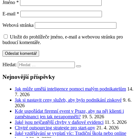
Jméno
*
E-mail
*
Webová stránka
Uložit do prohlížeče jméno, e-mail a webovou stránku pro
budoucí komentáře.
Hledat:
Nejnovější příspěvky
Jak může umělá inteligence pomoci malým podnikatelům
14.
7. 2026
Jak si nastavit ceny služeb, aby bylo podnikání ziskové
9. 6.
2026
Kde uspořádat firemní event v Praze, aby na něj klienti i
zaměstnanci jen tak nezapomněli?
19. 5. 2026
Jaké jsou nejčastější chyby v daňové evidenci
11. 5. 2026
Chytré outsourcing strategie pro start-upy
21. 4. 2026
Jaké vzdělávání se vyplatí víc: Tradiční škola nebo online