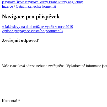
jazyková škola
Jazykové kurzy Praha
Kurzy angličtiny
Inzerce
/
Ostatní
Zanechte komentář
Navigace pro příspěvek
« Jaké slevy na dani můžete využít v roce 2019
Způsob propagace vlastního podnikání »
Zveřejnit odpověď
Vaše e-mailová adresa nebude zveřejněna.
Vyžadované informace js
Komentář
*