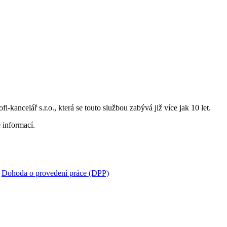
i-kancelář s.r.o., která se touto službou zabývá již více jak 10 let.
 informací.
:
Dohoda o provedení práce (DPP)