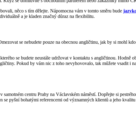
lu. Když se domluvíte s obchodním partnerem nebo zákazníky mimo ČR, 
třebovali, něco s tím dělejte. Nápomocna vám v tomto směru bude
jazyk
ividuálně a je kladen značný důraz na flexibilitu.
Omezovat se nebudete pouze na obecnou angličtinu, jak by si mohl kdo 
erého se budete neustále udržovat v kontaktu s angličtinou. Hodně oblí
angličtiny. Pokud by vám nic z toho nevyhovovalo, tak můžete vsadit i 
ny v samotném centru Prahy na Václavském náměstí. Dopřejte si pestréh
 se pyšní bohatými referencemi od významných klientů a jeho kvalitu d