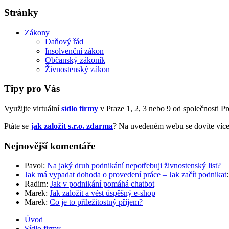
Stránky
Zákony
Daňový řád
Insolvenční zákon
Občanský zákoník
Živnostenský zákon
Tipy pro Vás
Využijte virtuální
sídlo firmy
v Praze 1, 2, 3 nebo 9 od společnosti Prof
Ptáte se
jak založit s.r.o. zdarma
? Na uvedeném webu se dovíte více
Nejnovější komentáře
Pavol
:
Na jaký druh podnikání nepotřebuji živnostenský list?
Jak má vypadat dohoda o provedení práce – Jak začít podnikat
Radim
:
Jak v podnikání pomáhá chatbot
Marek
:
Jak založit a vést úspěšný e-shop
Marek
:
Co je to příležitostný příjem?
Úvod
Sídlo firmy