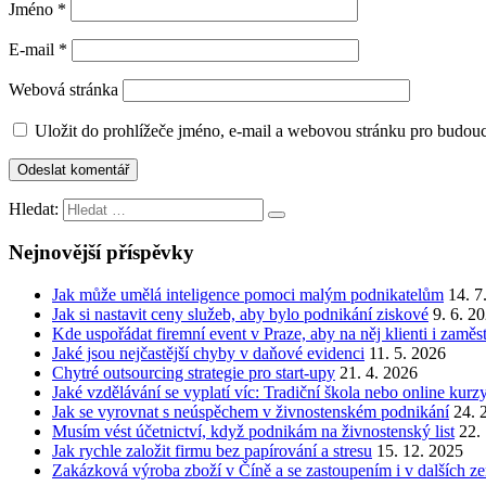
Jméno
*
E-mail
*
Webová stránka
Uložit do prohlížeče jméno, e-mail a webovou stránku pro budou
Hledat:
Nejnovější příspěvky
Jak může umělá inteligence pomoci malým podnikatelům
14. 7
Jak si nastavit ceny služeb, aby bylo podnikání ziskové
9. 6. 2
Kde uspořádat firemní event v Praze, aby na něj klienti i zamě
Jaké jsou nejčastější chyby v daňové evidenci
11. 5. 2026
Chytré outsourcing strategie pro start-upy
21. 4. 2026
Jaké vzdělávání se vyplatí víc: Tradiční škola nebo online kurz
Jak se vyrovnat s neúspěchem v živnostenském podnikání
24. 
Musím vést účetnictví, když podnikám na živnostenský list
22.
Jak rychle založit firmu bez papírování a stresu
15. 12. 2025
Zakázková výroba zboží v Číně a se zastoupením i v dalších z