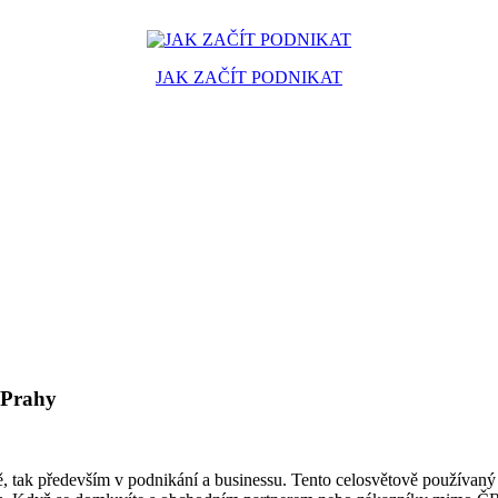
JAK ZAČÍT PODNIKAT
u Prahy
ě, tak především v podnikání a businessu. Tento celosvětově používan