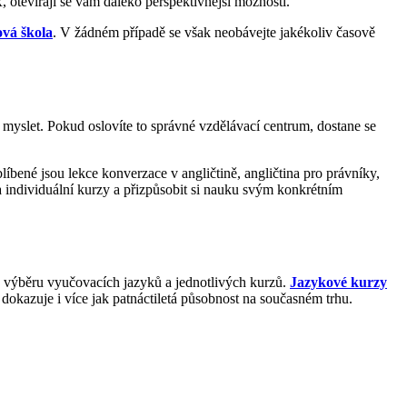
otevírají se vám daleko perspektivnější možnosti.
ová škola
. V žádném případě se však neobávejte jakékoliv časově
myslet. Pokud oslovíte to správné vzdělávací centrum, dostane se
bené jsou lekce konverzace v angličtině, angličtina pro právníky,
na individuální kurzy a přizpůsobit si nauku svým konkrétním
o výběru vyučovacích jazyků a jednotlivých kurzů.
Jazykové kurzy
okazuje i více jak patnáctiletá působnost na současném trhu.