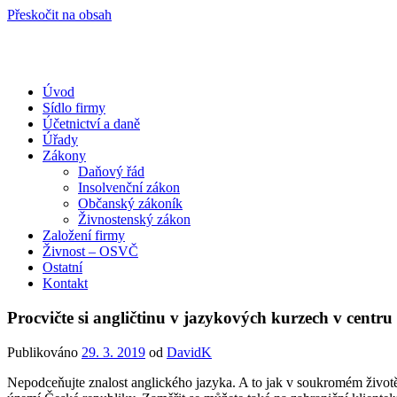
Přeskočit na obsah
Úvod
Portál pro podnikatele
Sídlo firmy
Účetnictví a daně
Úřady
Zákony
Daňový řád
Insolvenční zákon
Občanský zákoník
Živnostenský zákon
Založení firmy
Živnost – OSVČ
Ostatní
Kontakt
Procvičte si angličtinu v jazykových kurzech v centr
Publikováno
29. 3. 2019
od
DavidK
Nepodceňujte znalost anglického jazyka. A to jak v soukromém život