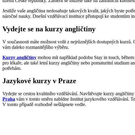
území České republiky. Zaměřit se můžete také na zahraniční kliente
Jestliže vaše angličtina nedosahuje takových kvalit, jakých byste po
náročné nauky. Dnešní vzdělávací instituce přistupují ke studentům ind
Vydejte se na kurzy angličtiny
V současnosti máte možnost volit z nejrůznějších dostupných kurzů. 
vám daleko rozmanitějšího výběru.
Kurzy angličtiny
mohou mít například podobu Stay in touch, během kt
pro lékaře, ale také letní kurzy angličtiny nebo pomaturitní studium 
potřebám.
Jazykové kurzy v Praze
Vydejte se cestou kvalitního vzdělávání. Navštěvujte kurzy angličti
Praha
vám v tomto směru nabídne Institut jazykového vzdělávání. Ten
V tomto případě rozhodně nešlápnete vedle.