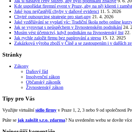
Jak si nastavit ceny služeb, aby bylo podnikání ziskové
9. 6. 2
Kde uspořádat firemní event v Praze, aby na něj klienti i zamě
Jaké jsou nejčastější chyby v daňové evidenci
11. 5. 2026
Chytré outsourcing strategie pro start-upy
21. 4. 2026
Jaké vzdělávání se vyplatí víc: Tradiční škola nebo online kurz
Jak se vyrovnat s neúspěchem v živnostenském podnikání
24. 
Musím vést účetnictví, když podnikám na živnostenský list
22.
Jak rychle založit firmu bez papírování a stresu
15. 12. 2025
Zakázková výroba zboží v Číně a se zastoupením i v dalších z
Stránky
Zákony
Daňový řád
Insolvenční zákon
Občanský zákoník
Živnostenský zákon
Tipy pro Vás
Využijte virtuální
sídlo firmy
v Praze 1, 2, 3 nebo 9 od společnosti Prof
Ptáte se
jak založit s.r.o. zdarma
? Na uvedeném webu se dovíte více
Nejnovější komentáře