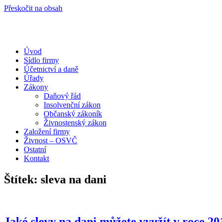
Přeskočit na obsah
Úvod
Portál pro podnikatele
Sídlo firmy
Účetnictví a daně
Úřady
Zákony
Daňový řád
Insolvenční zákon
Občanský zákoník
Živnostenský zákon
Založení firmy
Živnost – OSVČ
Ostatní
Kontakt
Štítek:
sleva na dani
Jaké slevy na dani můžete využít v roce 20