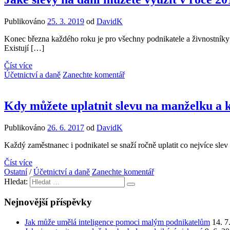
Publikováno
25. 3. 2019
od
DavidK
Konec března každého roku je pro všechny podnikatele a živnostníky 
Existují […]
Číst více
Účetnictví a daně
Zanechte komentář
Kdy můžete uplatnit slevu na manželku a k
Publikováno
26. 6. 2017
od
DavidK
Každý zaměstnanec i podnikatel se snaží ročně uplatit co nejvíce sl
Číst více
Ostatní
/
Účetnictví a daně
Zanechte komentář
Hledat:
Nejnovější příspěvky
Jak může umělá inteligence pomoci malým podnikatelům
14. 7