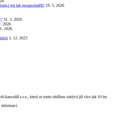
026
stnanci jen tak nezapomněli?
19. 5. 2026
y?
31. 3. 2026
2. 2026
 1. 2026
emích
3. 12. 2025
i-kancelář s.r.o., která se touto službou zabývá již více jak 10 let.
 informací.