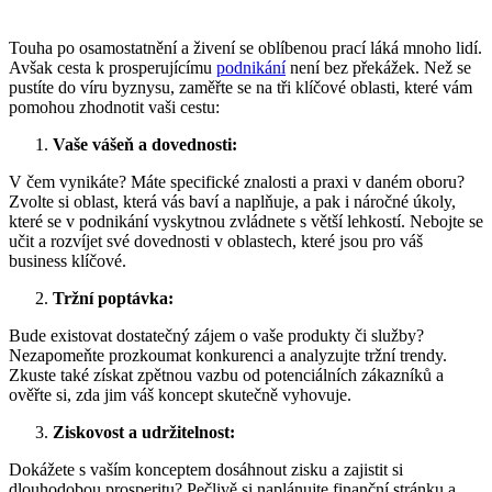
Touha po osamostatnění a živení se oblíbenou prací láká mnoho lidí.
Avšak cesta k prosperujícímu
podnikání
není bez překážek. Než se
pustíte do víru byznysu, zaměřte se na tři klíčové oblasti, které vám
pomohou zhodnotit vaši cestu:
Vaše vášeň a dovednosti:
V čem vynikáte? Máte specifické znalosti a praxi v daném oboru?
Zvolte si oblast, která vás baví a naplňuje, a pak i náročné úkoly,
které se v podnikání vyskytnou zvládnete s větší lehkostí. Nebojte se
učit a rozvíjet své dovednosti v oblastech, které jsou pro váš
business klíčové.
Tržní poptávka:
Bude existovat dostatečný zájem o vaše produkty či služby?
Nezapomeňte prozkoumat konkurenci a analyzujte tržní trendy.
Zkuste také získat zpětnou vazbu od potenciálních zákazníků a
ověřte si, zda jim váš koncept skutečně vyhovuje.
Ziskovost a udržitelnost:
Dokážete s vaším konceptem dosáhnout zisku a zajistit si
dlouhodobou prosperitu?
Pečlivě si naplánujte finanční stránku a