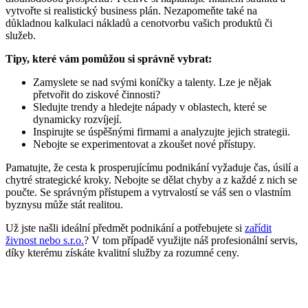
vytvořte si realistický business plán. Nezapomeňte také na
důkladnou kalkulaci nákladů a cenotvorbu vašich produktů či
služeb.
Tipy, které vám pomůžou si správně vybrat:
Zamyslete se nad svými koníčky a talenty. Lze je nějak
přetvořit do ziskové činnosti?
Sledujte trendy a hledejte nápady v oblastech, které se
dynamicky rozvíjejí.
Inspirujte se úspěšnými firmami a analyzujte jejich strategii.
Nebojte se experimentovat a zkoušet nové přístupy.
Pamatujte, že cesta k prosperujícímu podnikání vyžaduje čas, úsilí a
chytré strategické kroky. Nebojte se dělat chyby a z každé z nich se
poučte. Se správným přístupem a vytrvalostí se váš sen o vlastním
byznysu může stát realitou.
Už jste našli ideální předmět podnikání a potřebujete si
zařídit
živnost nebo s.r.o.
? V tom případě využijte náš profesionální servis,
díky kterému získáte kvalitní služby za rozumné ceny.