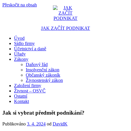
Přeskočit na obsah
JAK ZAČÍT PODNIKAT
Úvod
Portál pro podnikatele
Sídlo firmy
Účetnictví a daně
Úřady
Zákony
Daňový řád
Insolvenční zákon
Občanský zákoník
Živnostenský zákon
Založení firmy
Živnost – OSVČ
Ostatní
Kontakt
Jak si vybrat předmět podnikání?
Publikováno
3. 4. 2024
od
DavidK