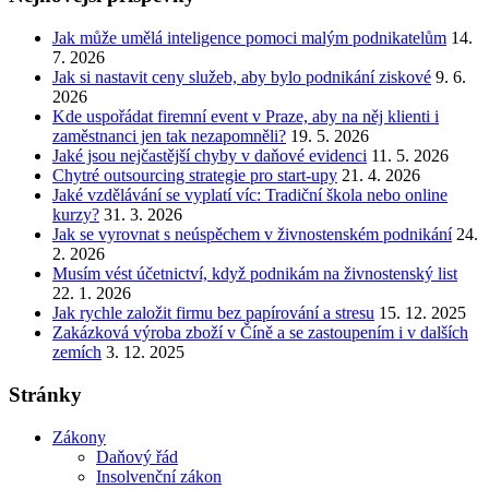
Jak může umělá inteligence pomoci malým podnikatelům
14.
7. 2026
Jak si nastavit ceny služeb, aby bylo podnikání ziskové
9. 6.
2026
Kde uspořádat firemní event v Praze, aby na něj klienti i
zaměstnanci jen tak nezapomněli?
19. 5. 2026
Jaké jsou nejčastější chyby v daňové evidenci
11. 5. 2026
Chytré outsourcing strategie pro start-upy
21. 4. 2026
Jaké vzdělávání se vyplatí víc: Tradiční škola nebo online
kurzy?
31. 3. 2026
Jak se vyrovnat s neúspěchem v živnostenském podnikání
24.
2. 2026
Musím vést účetnictví, když podnikám na živnostenský list
22. 1. 2026
Jak rychle založit firmu bez papírování a stresu
15. 12. 2025
Zakázková výroba zboží v Číně a se zastoupením i v dalších
zemích
3. 12. 2025
Stránky
Zákony
Daňový řád
Insolvenční zákon