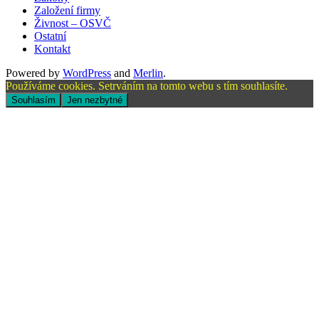
Založení firmy
Živnost – OSVČ
Ostatní
Kontakt
Powered by
WordPress
and
Merlin
.
Používáme cookies. Setrváním na tomto webu s tím souhlasíte.
Souhlasím
Jen nezbytné