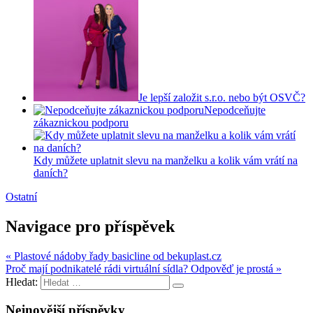
Je lepší založit s.r.o. nebo být OSVČ?
Nepodceňujte
zákaznickou podporu
Kdy můžete uplatnit slevu na manželku a kolik vám vrátí na
daních?
Ostatní
Navigace pro příspěvek
« Plastové nádoby řady basicline od bekuplast.cz
Proč mají podnikatelé rádi virtuální sídla? Odpověď je prostá »
Hledat:
Nejnovější příspěvky