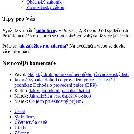
Občanský zákoník
Živnostenský zákon
Tipy pro Vás
Využijte virtuální
sídlo firmy
v Praze 1, 2, 3 nebo 9 od společnosti
Profi-kancelář s.r.o., která se touto službou zabývá již více jak 10 let.
Ptáte se
jak založit s.r.o. zdarma
? Na uvedeném webu se dovíte
více informací.
Nejnovější komentáře
Pavol
:
Na jaký druh podnikání nepotřebuji živnostenský list?
Jak má vypadat dohoda o provedení práce – Jak začít
podnikat
:
Dohoda o provedení práce (DPP)
Radim
:
Jak v podnikání pomáhá chatbot
Marek
:
Jak založit a vést úspěšný e-shop
Marek
:
Co je to příležitostný příjem?
Úvod
Sídlo firmy
Účetnictví a daně
Úřady
Zákony