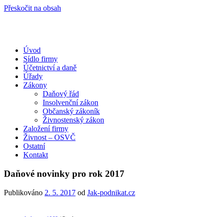
Přeskočit na obsah
Úvod
Portál pro podnikatele
Sídlo firmy
Účetnictví a daně
Úřady
Zákony
Daňový řád
Insolvenční zákon
Občanský zákoník
Živnostenský zákon
Založení firmy
Živnost – OSVČ
Ostatní
Kontakt
Daňové novinky pro rok 2017
Publikováno
2. 5. 2017
od
Jak-podnikat.cz