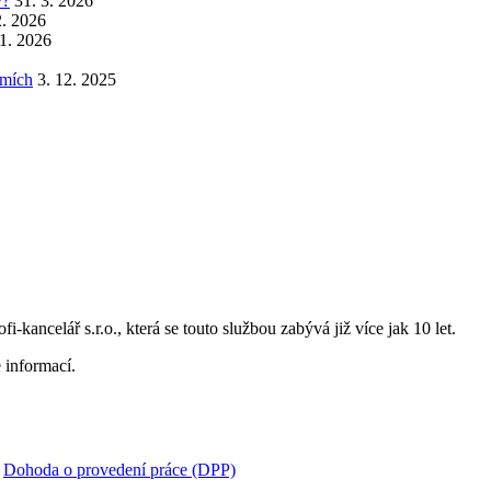
y?
31. 3. 2026
2. 2026
 1. 2026
emích
3. 12. 2025
i-kancelář s.r.o., která se touto službou zabývá již více jak 10 let.
 informací.
:
Dohoda o provedení práce (DPP)