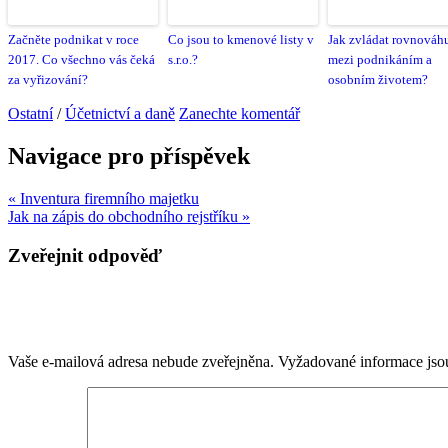
Začněte podnikat v roce
Co jsou to kmenové listy v
Jak zvládat rovnováh
2017. Co všechno vás čeká
s.r.o.?
mezi podnikáním a
za vyřizování?
osobním životem?
Ostatní
/
Účetnictví a daně
Zanechte komentář
Navigace pro příspěvek
« Inventura firemního majetku
Jak na zápis do obchodního rejstříku »
Zveřejnit odpověď
Vaše e-mailová adresa nebude zveřejněna.
Vyžadované informace js