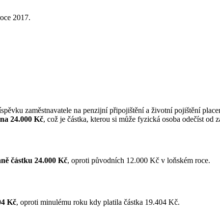
roce 2017.
íspěvku zaměstnavatele na penzijní připojištění a životní pojištění pl
na 24.000 Kč
, což je částka, kterou si může fyzická osoba odečíst od 
aně částku 24.000 Kč
, oproti původních 12.000 Kč v loňském roce.
04 Kč
, oproti minulému roku kdy platila částka 19.404 Kč.