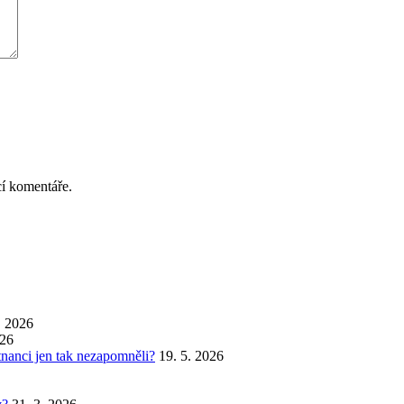
cí komentáře.
. 2026
026
stnanci jen tak nezapomněli?
19. 5. 2026