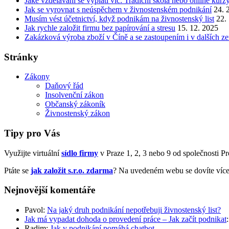
Jaké vzdělávání se vyplatí víc: Tradiční škola nebo online kurz
Jak se vyrovnat s neúspěchem v živnostenském podnikání
24. 
Musím vést účetnictví, když podnikám na živnostenský list
22.
Jak rychle založit firmu bez papírování a stresu
15. 12. 2025
Zakázková výroba zboží v Číně a se zastoupením i v dalších z
Stránky
Zákony
Daňový řád
Insolvenční zákon
Občanský zákoník
Živnostenský zákon
Tipy pro Vás
Využijte virtuální
sídlo firmy
v Praze 1, 2, 3 nebo 9 od společnosti Prof
Ptáte se
jak založit s.r.o. zdarma
? Na uvedeném webu se dovíte více
Nejnovější komentáře
Pavol
:
Na jaký druh podnikání nepotřebuji živnostenský list?
Jak má vypadat dohoda o provedení práce – Jak začít podnikat
Radim
:
Jak v podnikání pomáhá chatbot