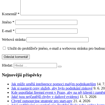
Komentář
*
Jméno
*
E-mail
*
Webová stránka
Uložit do prohlížeče jméno, e-mail a webovou stránku pro budou
Hledat:
Nejnovější příspěvky
Jak může umělá inteligence pomoci malým podnikatelům
14. 7
Jak si nastavit ceny služeb, aby bylo podnikání ziskové
9. 6. 2
Kde uspořádat firemní event v Praze, aby na něj klienti i zamě
Jaké jsou nejčastější chyby v daňové evidenci
11. 5. 2026
Chytré outsourcing strategie pro start-upy
21. 4. 2026