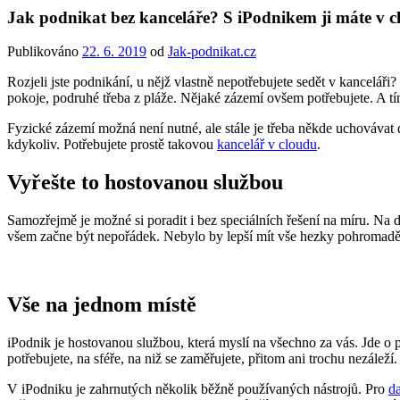
Jak podnikat bez kanceláře? S iPodnikem ji máte v 
Publikováno
22. 6. 2019
od
Jak-podnikat.cz
Rozjeli jste podnikání, u nějž vlastně nepotřebujete sedět v kanceláři?
pokoje, podruhé třeba z pláže. Nějaké zázemí ovšem potřebujete. A 
Fyzické zázemí možná není nutné, ale stále je třeba někde uchováva
kdykoliv. Potřebujete prostě takovou
kancelář v cloudu
.
Vyřešte to hostovanou službou
Samozřejmě je možné si poradit i bez speciálních řešení na míru. Na 
všem začne být nepořádek. Nebylo by lepší mít vše hezky pohromadě, 
Vše na jednom místě
iPodnik je hostovanou službou, která myslí na všechno za vás. Jde o
potřebujete, na sféře, na niž se zaměřujete, přitom ani trochu nezáleží.
V iPodniku je zahrnutých několik běžně používaných nástrojů. Pro
da