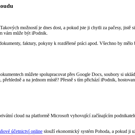
cloudu
 Takových možností je dnes dost, a pokud jste ji chytli za pačesy, jistě
tím vám může být iPodnik.
t dokumenty, faktury, pokyny k rozdělené práci apod. Všechno by mělo
dokumentech můžete spolupracovat přes Google Docs, soubory si ukládat
přehledně a na jednom místě? Přesně s tím přichází iPodnik, hostovaná
 privátní cloud na platformě Microsoft vyhovující začínajícím podnik
ňové účetnictví online
slouží ekonomický systém Pohoda, a pokud ji u