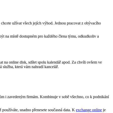
 si chcete užívat všech jejích výhod. Jednou pracovat z obývacího
 být na místě dostupném pro každého člena týmu, odkudkoliv a
 na online disk, sdílet spolu kalendář apod. Za chvíli ovšem ve
 služba, která vám nahradí kancelář.
atelům i zavedeným firmám. Kombinuje v sobě všechno, co k podnikání
ž používáte, snadno přenesete současná data. K
exchange online
je