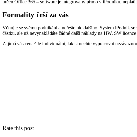
určen Office 365 – software je integrovaný přímo v iPodniku, neplatít
Formality řeší za vás
Věnujte se svému podnikání a neřešte nic dalšího. Systém iPodnik se z
částku, ale už nevynakládáte žádné další náklady na HW, SW licence a
Zajímá vás cena? Je individuální, tak si nechte vypracovat nezávazno
Rate this post