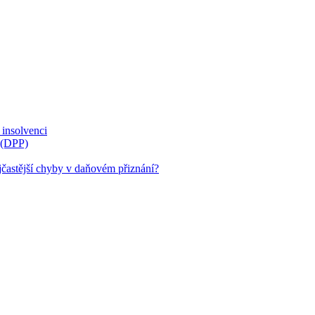
v insolvenci
 (DPP)
jčastější chyby v daňovém přiznání?