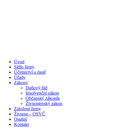
Úvod
Portál pro podnikatele
Sídlo firmy
Účetnictví a daně
Úřady
Zákony
Daňový řád
Insolvenční zákon
Občanský zákoník
Živnostenský zákon
Založení firmy
Živnost – OSVČ
Ostatní
Kontakt