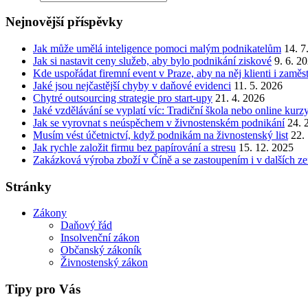
Nejnovější příspěvky
Jak může umělá inteligence pomoci malým podnikatelům
14. 7
Jak si nastavit ceny služeb, aby bylo podnikání ziskové
9. 6. 2
Kde uspořádat firemní event v Praze, aby na něj klienti i zamě
Jaké jsou nejčastější chyby v daňové evidenci
11. 5. 2026
Chytré outsourcing strategie pro start-upy
21. 4. 2026
Jaké vzdělávání se vyplatí víc: Tradiční škola nebo online kurz
Jak se vyrovnat s neúspěchem v živnostenském podnikání
24. 
Musím vést účetnictví, když podnikám na živnostenský list
22.
Jak rychle založit firmu bez papírování a stresu
15. 12. 2025
Zakázková výroba zboží v Číně a se zastoupením i v dalších z
Stránky
Zákony
Daňový řád
Insolvenční zákon
Občanský zákoník
Živnostenský zákon
Tipy pro Vás