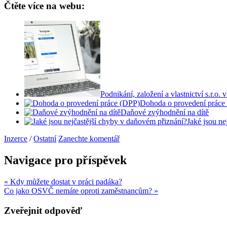
Čtěte více na webu:
Podnikání, založení a vlastnictví s.r.o. 
Dohoda o provedení práce
Daňové zvýhodnění na dítě
Jaké jsou ne
Inzerce
/
Ostatní
Zanechte komentář
Navigace pro příspěvek
« Kdy můžete dostat v práci padáka?
Co jako OSVČ nemáte oproti zaměstnancům? »
Zveřejnit odpověď