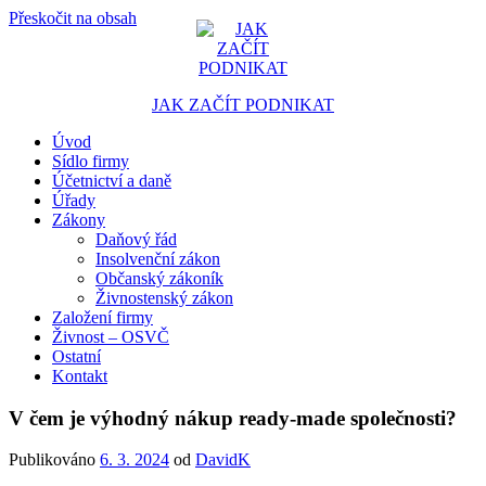
Přeskočit na obsah
JAK ZAČÍT PODNIKAT
Úvod
Portál pro podnikatele
Sídlo firmy
Účetnictví a daně
Úřady
Zákony
Daňový řád
Insolvenční zákon
Občanský zákoník
Živnostenský zákon
Založení firmy
Živnost – OSVČ
Ostatní
Kontakt
V čem je výhodný nákup ready-made společnosti?
Publikováno
6. 3. 2024
od
DavidK