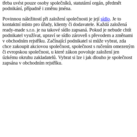
třeba uvést pouze osoby společníků, statutární orgán, předmět
podnikání, případně i změnu jména.
Povinnou náležitostí při založení společnosti je její
sídlo
. Je to
kontaktní místo pro úřady, klienty či dodavatele. Každá založená
ready-made s.r.o. je na takové sídlo zapsaná. Pokud je nebude chtít
podnikatel využívat, upraví se sídlo zároveň s převodem a změnami
v obchodním rejstříku. Začínající podnikatel si může vybrat, zda
chce zakoupit akciovou společnost, společnost s ručením omezeným
či evropskou společnost, u které zákon povoluje založení jen
úzkému okruhu zakladatelů. Vybrat si lze i jak dlouho je společnost
zapsána v obchodním rejstříku.