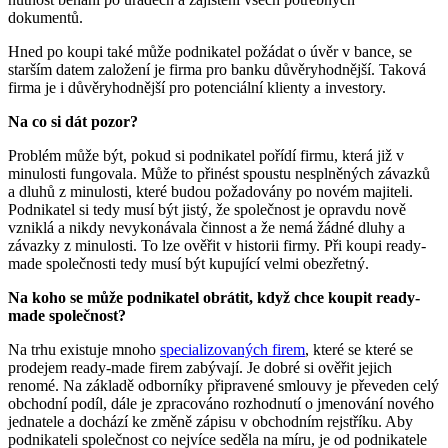
dokumentů.
Hned po koupi také může podnikatel požádat o úvěr v bance, se
starším datem založení je firma pro banku důvěryhodnější. Taková
firma je i důvěryhodnější pro potenciální klienty a investory.
Na co si dát pozor?
Problém může být, pokud si podnikatel pořídí firmu, která již v
minulosti fungovala. Může to přinést spoustu nesplněných závazků
a dluhů z minulosti, které budou požadovány po novém majiteli.
Podnikatel si tedy musí být jistý, že společnost je opravdu nově
vzniklá a nikdy nevykonávala činnost a že nemá žádné dluhy a
závazky z minulosti. To lze ověřit v historii firmy. Při koupi ready-
made společnosti tedy musí být kupující velmi obezřetný.
Na koho se může podnikatel obrátit, když chce koupit ready-
made společnost?
Na trhu existuje mnoho
specializovaných firem
, které se které se
prodejem ready-made firem zabývají. Je dobré si ověřit jejich
renomé. Na základě odborníky připravené smlouvy je převeden celý
obchodní podíl, dále je zpracováno rozhodnutí o jmenování nového
jednatele a dochází ke změně zápisu v obchodním rejstříku. Aby
podnikateli společnost co nejvíce seděla na míru, je od podnikatele