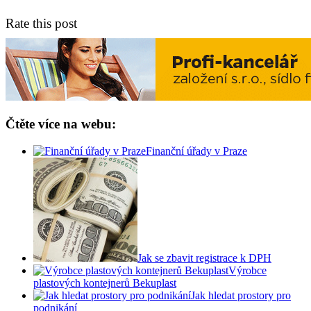
Rate this post
Čtěte více na webu:
Finanční úřady v Praze
Jak se zbavit registrace k DPH
Výrobce
plastových kontejnerů Bekuplast
Jak hledat prostory pro
podnikání