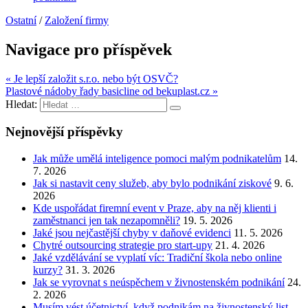
Ostatní
/
Založení firmy
Navigace pro příspěvek
« Je lepší založit s.r.o. nebo být OSVČ?
Plastové nádoby řady basicline od bekuplast.cz »
Hledat:
Nejnovější příspěvky
Jak může umělá inteligence pomoci malým podnikatelům
14.
7. 2026
Jak si nastavit ceny služeb, aby bylo podnikání ziskové
9. 6.
2026
Kde uspořádat firemní event v Praze, aby na něj klienti i
zaměstnanci jen tak nezapomněli?
19. 5. 2026
Jaké jsou nejčastější chyby v daňové evidenci
11. 5. 2026
Chytré outsourcing strategie pro start-upy
21. 4. 2026
Jaké vzdělávání se vyplatí víc: Tradiční škola nebo online
kurzy?
31. 3. 2026
Jak se vyrovnat s neúspěchem v živnostenském podnikání
24.
2. 2026
Musím vést účetnictví, když podnikám na živnostenský list