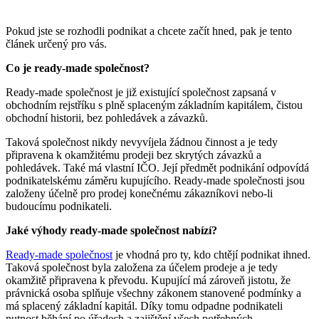
Pokud jste se rozhodli podnikat a chcete začít hned, pak je tento
článek určený pro vás.
Co je ready-made společnost?
Ready-made společnost je již existující společnost zapsaná v
obchodním rejstříku s plně splaceným základním kapitálem, čistou
obchodní historii, bez pohledávek a závazků.
Taková společnost nikdy nevyvíjela žádnou činnost a je tedy
připravena k okamžitému prodeji bez skrytých závazků a
pohledávek. Také má vlastní IČO. Její předmět podnikání odpovídá
podnikatelskému záměru kupujícího. Ready-made společnosti jsou
založeny účelně pro prodej konečnému zákazníkovi nebo-li
budoucímu podnikateli.
Jaké výhody ready-made společnost nabízí?
Ready-made společnost
je vhodná pro ty, kdo chtějí podnikat ihned.
Taková společnost byla založena za účelem prodeje a je tedy
okamžitě připravena k převodu. Kupující má zároveň jistotu, že
právnická osoba splňuje všechny zákonem stanovené podmínky a
má splacený základní kapitál. Díky tomu odpadne podnikateli
nutnost běhání po úřadech a zajištění všech potřebných