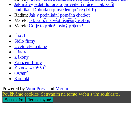
Jak má vypadat dohoda o provedení práce – Jak začít
podnikat
:
Dohoda o provedení práce (DPP)
Radim
:
Jak v podnikání pomáhá chatbot
Marek
:
Jak založit a vést úspěšný e-shop
Marek
:
Co je to příležitostný příjem?
Úvod
Sídlo firmy
Účetnictví a daně
Úřady
Zákony
Založení firmy
Živnost – OSVČ
Ostatní
Kontakt
Powered by
WordPress
and
Merlin
.
Používáme cookies. Setrváním na tomto webu s tím souhlasíte.
Souhlasím
Jen nezbytné