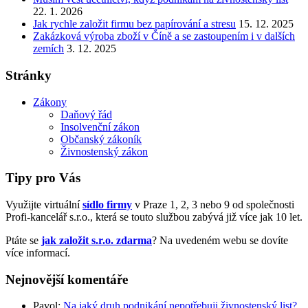
22. 1. 2026
Jak rychle založit firmu bez papírování a stresu
15. 12. 2025
Zakázková výroba zboží v Číně a se zastoupením i v dalších
zemích
3. 12. 2025
Stránky
Zákony
Daňový řád
Insolvenční zákon
Občanský zákoník
Živnostenský zákon
Tipy pro Vás
Využijte virtuální
sídlo firmy
v Praze 1, 2, 3 nebo 9 od společnosti
Profi-kancelář s.r.o., která se touto službou zabývá již více jak 10 let.
Ptáte se
jak založit s.r.o. zdarma
? Na uvedeném webu se dovíte
více informací.
Nejnovější komentáře
Pavol
:
Na jaký druh podnikání nepotřebuji živnostenský list?