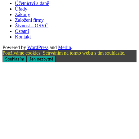
Účetnictví a daně
Úřady
Zákony
Založení firmy
Živnost – OSVČ
Ostatní
Kontakt
Powered by
WordPress
and
Merlin
.
Používáme cookies. Setrváním na tomto webu s tím souhlasíte.
Souhlasím
Jen nezbytné