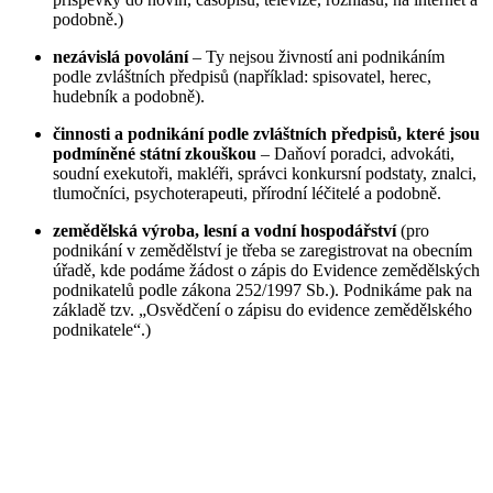
podobně.)
nezávislá povolání
– Ty nejsou živností ani podnikáním
podle zvláštních předpisů (například: spisovatel, herec,
hudebník a podobně).
činnosti a podnikání podle zvláštních předpisů, které jsou
podmíněné státní zkouškou
– Daňoví poradci, advokáti,
soudní exekutoři, makléři, správci konkursní podstaty, znalci,
tlumočníci, psychoterapeuti, přírodní léčitelé a podobně.
zemědělská výroba, lesní a vodní hospodářství
(pro
podnikání v zemědělství je třeba se zaregistrovat na obecním
úřadě, kde podáme žádost o zápis do Evidence zemědělských
podnikatelů podle zákona 252/1997 Sb.). Podnikáme pak na
základě tzv. „Osvědčení o zápisu do evidence zemědělského
podnikatele“.)