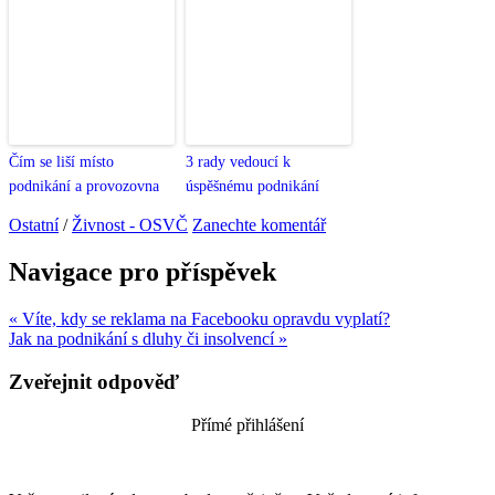
Čím se liší místo
3 rady vedoucí k
podnikání a provozovna
úspěšnému podnikání
Ostatní
/
Živnost - OSVČ
Zanechte komentář
Navigace pro příspěvek
« Víte, kdy se reklama na Facebooku opravdu vyplatí?
Jak na podnikání s dluhy či insolvencí »
Zveřejnit odpověď
Přímé přihlášení