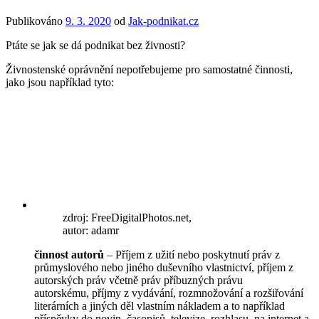
Publikováno
9. 3. 2020
od
Jak-podnikat.cz
Ptáte se jak se dá podnikat bez živnosti?
Živnostenské oprávnění nepotřebujeme pro samostatné činnosti,
jako jsou například tyto:
zdroj: FreeDigitalPhotos.net,
autor: adamr
činnost autorů
– Příjem z užití nebo poskytnutí práv z
průmyslového nebo jiného duševního vlastnictví, příjem z
autorských práv včetně práv příbuzných právu
autorskému, příjmy z vydávání, rozmnožování a rozšiřování
literárních a jiných děl vlastním nákladem a to například
příspěvky do novin, časopisů, televize, rozhlasu, na internet a