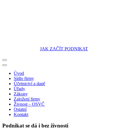
JAK ZAČÍT PODNIKAT
Portál pro podnikatele
Úvod
Sídlo firmy
Účetnictví a daně
Úřady
Zákony
Založení firmy
Živnost – OSVČ
Ostatní
Kontakt
Podnikat se dá i bez živnosti