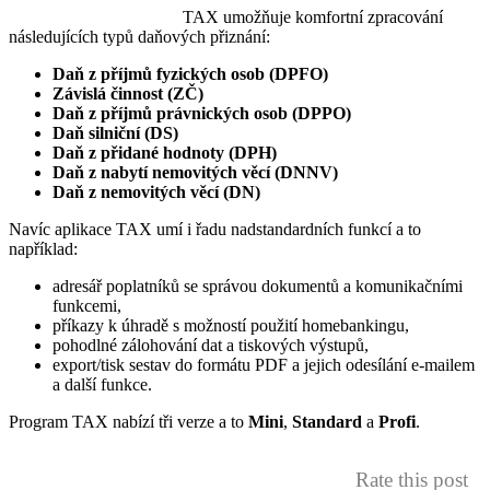
TAX umožňuje komfortní zpracování
následujících typů daňových přiznání:
Daň z příjmů fyzických osob (DPFO)
Závislá činnost (ZČ)
Daň z příjmů právnických osob (DPPO)
Daň silniční (DS)
Daň z přidané hodnoty (DPH)
Daň z nabytí nemovitých věcí (DNNV)
Daň z nemovitých věcí (DN)
Navíc aplikace TAX umí i řadu nadstandardních funkcí a to
například:
adresář poplatníků se správou dokumentů a komunikačními
funkcemi,
příkazy k úhradě s možností použití homebankingu,
pohodlné zálohování dat a tiskových výstupů,
export/tisk sestav do formátu PDF a jejich odesílání e-mailem
a další funkce.
Program TAX nabízí tři verze a to
Mini
,
Standard
a
Profi
.
Rate this post