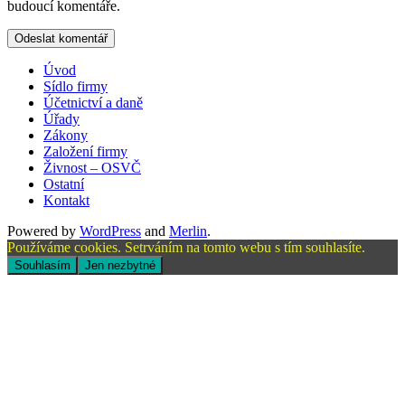
budoucí komentáře.
Úvod
Sídlo firmy
Účetnictví a daně
Úřady
Zákony
Založení firmy
Živnost – OSVČ
Ostatní
Kontakt
Powered by
WordPress
and
Merlin
.
Používáme cookies. Setrváním na tomto webu s tím souhlasíte.
Souhlasím
Jen nezbytné