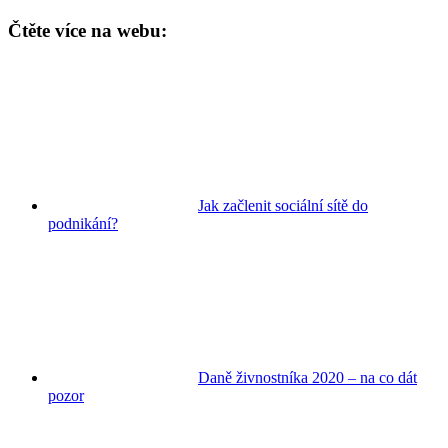
Čtěte více na webu:
Jak začlenit sociální sítě do
podnikání?
Daně živnostníka 2020 – na co dát
pozor