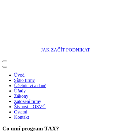
JAK ZAČÍT PODNIKAT
Portál pro podnikatele
Úvod
Sídlo firmy
Účetnictví a daně
Úřady
Zákony
Založení firmy
Živnost – OSVČ
Ostatní
Kontakt
Co umí program TAX?