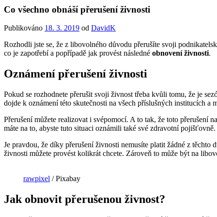
Co všechno obnáší přerušení živnosti
Publikováno
18. 3. 2019
od
DavidK
Rozhodli jste se, že z libovolného důvodu přerušíte svoji podnikatel
co je zapotřebí a popřípadě jak provést následné
obnovení živnosti
.
Oznámení přerušení živnosti
Pokud se rozhodnete přerušit svoji živnost třeba kvůli tomu, že je se
dojde k oznámení této skutečnosti na všech příslušných institucích a
Přerušení můžete realizovat i svépomocí. A to tak, že toto přerušení
máte na to, abyste tuto situaci oznámili také své zdravotní pojišťovně.
Je pravdou, že díky přerušení živnosti nemusíte platit žádné z těcht
živnosti můžete provést kolikrát chcete. Zároveň to může být na libov
rawpixel
/ Pixabay
Jak obnovit přerušenou živnost?