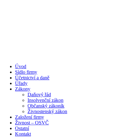
Úvod
Portál pro podnikatele
Sídlo firmy
Účetnictví a daně
Úřady
Zákony
Daňový řád
Insolvenční zákon
Občanský zákoník
Živnostenský zákon
Založení firmy
Živnost – OSVČ
Ostatní
Kontakt