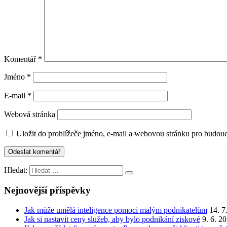
Komentář
*
Jméno
*
E-mail
*
Webová stránka
Uložit do prohlížeče jméno, e-mail a webovou stránku pro budou
Hledat:
Nejnovější příspěvky
Jak může umělá inteligence pomoci malým podnikatelům
14. 7
Jak si nastavit ceny služeb, aby bylo podnikání ziskové
9. 6. 2