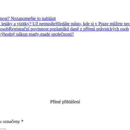
nost? Nezapomeňte to nahlásit
Hledáte místo, kde si v Praze můžete nec
Registrační povinnost poplatníků daně z příjmů právnických osob
výhodný nákup ready-made společnosti?
Přímé přihlášení
ou označeny
*