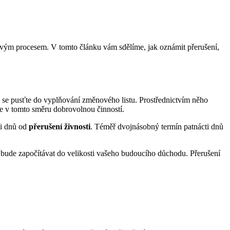
akovým procesem. V tomto článku vám sdělíme, jak oznámit přerušení,
am se pusťte do vyplňování změnového listu. Prostřednictvím něho
je v tomto směru dobrovolnou činností.
mi dnů od
přerušení živnosti
. Téměř dvojnásobný termín patnácti dnů
ak bude započítávat do velikosti vašeho budoucího důchodu. Přerušení