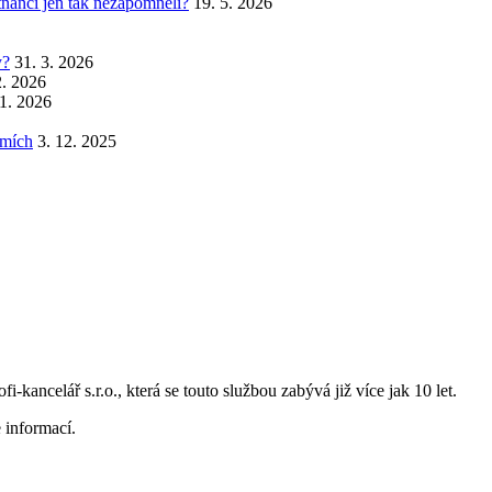
stnanci jen tak nezapomněli?
19. 5. 2026
y?
31. 3. 2026
2. 2026
 1. 2026
emích
3. 12. 2025
i-kancelář s.r.o., která se touto službou zabývá již více jak 10 let.
 informací.