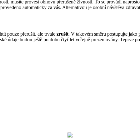
sti, musíte provést obnovu přerušené živnosti. To se provádí naprosto
 provedeno automaticky za vás. Alternativou je osobní návštěva zdravo
ít pouze přerušit, ale trvale
zrušit
. V takovém směru postupujte jako p
lské údaje budou ještě po dobu čtyř let veřejně prezentovány. Teprve p