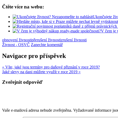
Čtěte více na webu:
Ukončujete živ
V čem je 
obnovení živnosti
přerušení živnosti
zrušení živnosti
Živnost - OSVČ
Zanechte komentář
Navigace pro příspěvek
« Víte, jaké jsou termíny pro daňové přiznání v roce 2019?
Jaké slevy na dani můžete využít v roce 2019 »
Zveřejnit odpověď
Vaše e-mailová adresa nebude zveřejněna.
Vyžadované informace js