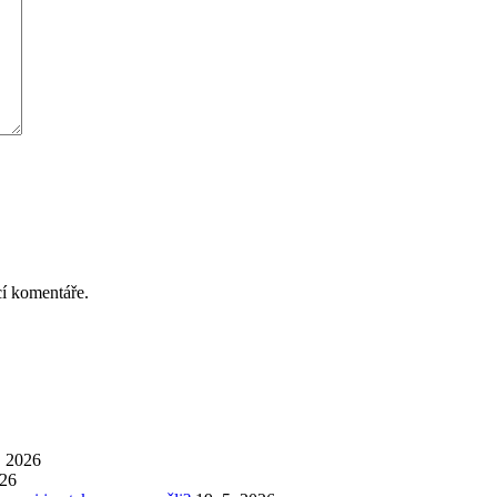
cí komentáře.
. 2026
026