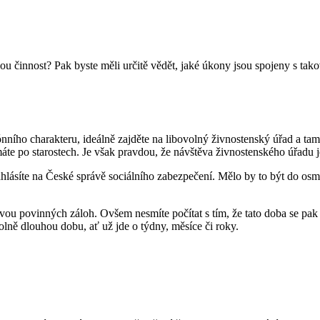
skou činnost? Pak byste měli určitě vědět, jaké úkony jsou spojeny s t
zónního charakteru, ideálně zajděte na libovolný živnostenský úřad a t
 máte po starostech. Je však pravdou, že návštěva živnostenského úřadu 
 nahlásíte na České správě sociálního zabezpečení. Mělo by to být do os
o dvou povinných záloh. Ovšem nesmíte počítat s tím, že tato doba se p
olně dlouhou dobu, ať už jde o týdny, měsíce či roky.