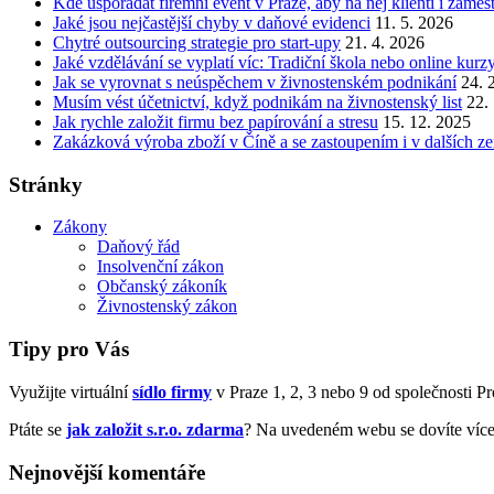
Kde uspořádat firemní event v Praze, aby na něj klienti i zamě
Jaké jsou nejčastější chyby v daňové evidenci
11. 5. 2026
Chytré outsourcing strategie pro start-upy
21. 4. 2026
Jaké vzdělávání se vyplatí víc: Tradiční škola nebo online kurz
Jak se vyrovnat s neúspěchem v živnostenském podnikání
24. 
Musím vést účetnictví, když podnikám na živnostenský list
22.
Jak rychle založit firmu bez papírování a stresu
15. 12. 2025
Zakázková výroba zboží v Číně a se zastoupením i v dalších z
Stránky
Zákony
Daňový řád
Insolvenční zákon
Občanský zákoník
Živnostenský zákon
Tipy pro Vás
Využijte virtuální
sídlo firmy
v Praze 1, 2, 3 nebo 9 od společnosti Prof
Ptáte se
jak založit s.r.o. zdarma
? Na uvedeném webu se dovíte více
Nejnovější komentáře