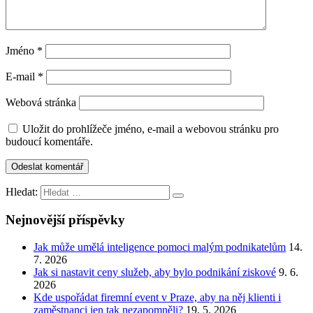
Jméno
*
E-mail
*
Webová stránka
Uložit do prohlížeče jméno, e-mail a webovou stránku pro
budoucí komentáře.
Hledat:
Nejnovější příspěvky
Jak může umělá inteligence pomoci malým podnikatelům
14.
7. 2026
Jak si nastavit ceny služeb, aby bylo podnikání ziskové
9. 6.
2026
Kde uspořádat firemní event v Praze, aby na něj klienti i
zaměstnanci jen tak nezapomněli?
19. 5. 2026