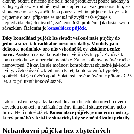
aktivity budou z ničeho nic delší dobu produkovat pouze náklady a
žádný výdělek. V rodině myslíme dopředu a uvažujeme nad tím, že
si budeme muset vystačit třeba pouze s jedním příjmem. Když pak
přijdeme o oba, případně se radikálně zvýší naše výdaje z
nepředvídatelných důvodů, začneme řešit problém, jak dostát svým
závazkům.
Řešením je
konsolidace půjček
.
Díky konsolidaci půjček lze sloučit veškeré naše půjčky do
jedné a snížit tak radikálně měsíční splátky. Mnohdy jsou
dokonce podmínky pro nás výhodnější, ev. získáme peníze
navíc.
Asisteam nabízí konsolidaci úvěrů všech typů. Využívá k
tomu metodu tzv. americké hypotéky. Za konsolidovaný úvěr ručíte
nemovitostí. Získáváte ale možnost konsolidovat skutečně jakékoliv
úvěry, včetně úvěrů z kreditních karet, kontokorentů, hypoték,
spotřebitelských úvěrů apod. Splatnost nového úvěru je přitom až 25
let, a to při fixní úrokové sazbě.
Takto nastavené splátky konsolidované do jednoho nového úvěru
dovedou pomoci i u radikální změny finanční situace rodiny nebo
firmy. Není nutné otálet.
Konsolidace půjček je moderní nástroj,
který pomáhá v krizi i v situacích, kdy se změní životní priority.
Nebankovní půjčka bez zbytečných