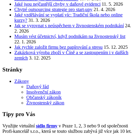
Jaké jsou nejčastější chyby v daňové evidenci
11. 5. 2026
Chytré outsourcing strategie pro start-upy
21. 4. 2026
Jaké vzdělávání se vyplatí víc: Tradiční škola nebo online
kurzy?
31. 3. 2026
Jak se vyrovnat s neúspěchem v živnostenském podnikání
24.
2. 2026
Musím vést účetnictví, když podnikám na živnostenský list
22. 1. 2026
Jak rychle založit firmu bez papírování a stresu
15. 12. 2025
Zakázková výroba zboží v Číně a se zastoupením i v dalších
zemích
3. 12. 2025
Stránky
Zákony
Daňový řád
Insolvenční zákon
Občanský zákoník
Živnostenský zákon
Tipy pro Vás
Využijte virtuální
sídlo firmy
v Praze 1, 2, 3 nebo 9 od společnosti
Profi-kancelář s.r.o., která se touto službou zabývá již více jak 10 let.