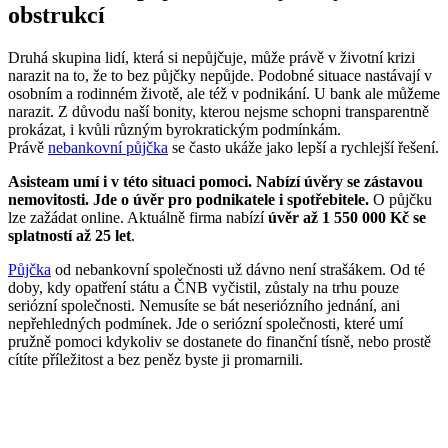
obstrukcí
Druhá skupina lidí, která si nepůjčuje, může právě v životní krizi
narazit na to, že to bez půjčky nepůjde. Podobné situace nastávají v
osobním a rodinném životě, ale též v podnikání. U bank ale můžeme
narazit. Z důvodu naší bonity, kterou nejsme schopni transparentně
prokázat, i kvůli různým byrokratickým podmínkám.
Právě
nebankovní půjčka
se často ukáže jako lepší a rychlejší řešení.
Asisteam umí i v této situaci pomoci. Nabízí úvěry se zástavou
nemovitosti. Jde o úvěr pro podnikatele i spotřebitele.
O půjčku
lze zažádat online. Aktuálně firma nabízí
úvěr až 1 550 000 Kč se
splatností až 25 let
.
Půjčka
od nebankovní společnosti už dávno není strašákem. Od té
doby, kdy opatření státu a ČNB vyčistil, zůstaly na trhu pouze
seriózní společnosti. Nemusíte se bát neseriózního jednání, ani
nepřehledných podmínek. Jde o seriózní společnosti, které umí
pružně pomoci kdykoliv se dostanete do finanční tísně, nebo prostě
cítíte příležitost a bez peněz byste ji promarnili.