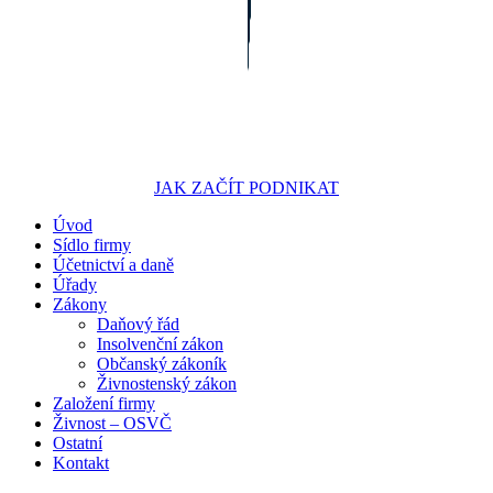
JAK ZAČÍT PODNIKAT
Úvod
Portál pro podnikatele
Sídlo firmy
Účetnictví a daně
Úřady
Zákony
Daňový řád
Insolvenční zákon
Občanský zákoník
Živnostenský zákon
Založení firmy
Živnost – OSVČ
Ostatní
Kontakt