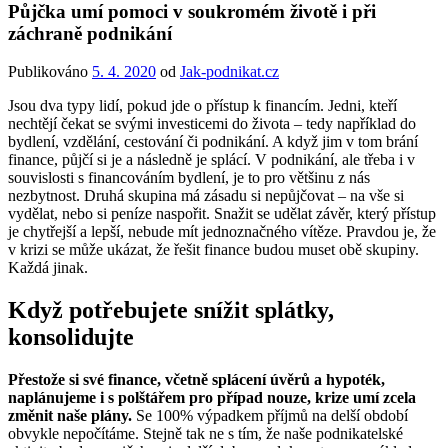
Půjčka umí pomoci v soukromém životě i při
záchraně podnikání
Publikováno
5. 4. 2020
od
Jak-podnikat.cz
Jsou dva typy lidí, pokud jde o přístup k financím. Jedni, kteří
nechtějí čekat se svými investicemi do života – tedy například do
bydlení, vzdělání, cestování či podnikání. A když jim v tom brání
finance, půjčí si je a následně je splácí. V podnikání, ale třeba i v
souvislosti s financováním bydlení, je to pro většinu z nás
nezbytnost. Druhá skupina má zásadu si nepůjčovat – na vše si
vydělat, nebo si peníze naspořit. Snažit se udělat závěr, který přístup
je chytřejší a lepší, nebude mít jednoznačného vítěze. Pravdou je, že
v krizi se může ukázat, že řešit finance budou muset obě skupiny.
Každá jinak.
Když potřebujete snížit splátky,
konsolidujte
Přestože si své finance, včetně splácení úvěrů a hypoték,
naplánujeme i s polštářem pro případ nouze, krize umí zcela
změnit naše plány.
Se 100% výpadkem příjmů na delší období
obvykle nepočítáme. Stejně tak ne s tím, že naše podnikatelské