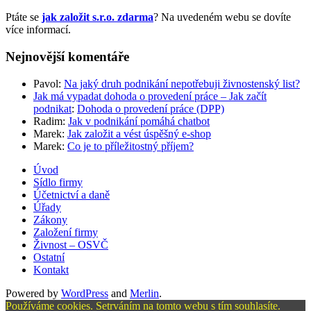
Ptáte se
jak založit s.r.o. zdarma
? Na uvedeném webu se dovíte
více informací.
Nejnovější komentáře
Pavol
:
Na jaký druh podnikání nepotřebuji živnostenský list?
Jak má vypadat dohoda o provedení práce – Jak začít
podnikat
:
Dohoda o provedení práce (DPP)
Radim
:
Jak v podnikání pomáhá chatbot
Marek
:
Jak založit a vést úspěšný e-shop
Marek
:
Co je to příležitostný příjem?
Úvod
Sídlo firmy
Účetnictví a daně
Úřady
Zákony
Založení firmy
Živnost – OSVČ
Ostatní
Kontakt
Powered by
WordPress
and
Merlin
.
Používáme cookies. Setrváním na tomto webu s tím souhlasíte.