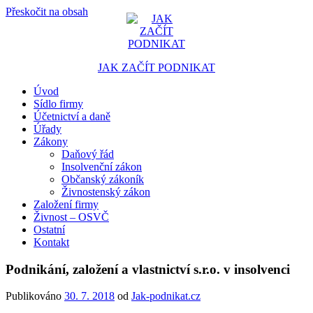
Přeskočit na obsah
JAK ZAČÍT PODNIKAT
Úvod
Portál pro podnikatele
Sídlo firmy
Účetnictví a daně
Úřady
Zákony
Daňový řád
Insolvenční zákon
Občanský zákoník
Živnostenský zákon
Založení firmy
Živnost – OSVČ
Ostatní
Kontakt
Podnikání, založení a vlastnictví s.r.o. v insolvenci
Publikováno
30. 7. 2018
od
Jak-podnikat.cz