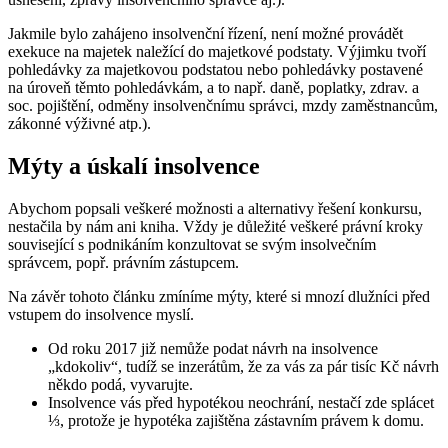
Jakmile bylo zahájeno insolvenční řízení, není možné provádět
exekuce na majetek naležící do majetkové podstaty. Výjimku tvoří
pohledávky za majetkovou podstatou nebo pohledávky postavené
na úroveň těmto pohledávkám, a to např. daně, poplatky, zdrav. a
soc. pojištění, odměny insolvenčnímu správci, mzdy zaměstnancům,
zákonné výživné atp.).
Mýty a úskalí insolvence
Abychom popsali veškeré možnosti a alternativy řešení konkursu,
nestačila by nám ani kniha. Vždy je důležité veškeré právní kroky
související s podnikáním konzultovat se svým insolvečním
správcem, popř. právním zástupcem.
Na závěr tohoto článku zmíníme mýty, které si mnozí dlužníci před
vstupem do insolvence myslí.
Od roku 2017 již nemůže podat návrh na insolvence
„kdokoliv“, tudíž se inzerátům, že za vás za pár tisíc Kč návrh
někdo podá, vyvarujte.
Insolvence vás před hypotékou neochrání, nestačí zde splácet
⅓, protože je hypotéka zajištěna zástavním právem k domu.