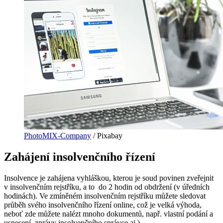
PhotoMIX-Company
/ Pixabay
Zahájení insolvenčního řízení
Insolvence je zahájena vyhláškou, kterou je soud povinen zveřejnit
v insolvenčním rejstříku, a to do 2 hodin od obdržení (v úředních
hodinách). Ve zmíněném insolvenčním rejstříku můžete sledovat
průběh svého insolvenčního řízení online, což je velká výhoda,
neboť zde můžete nalézt mnoho dokumentů, např. vlastní podání a
usnesení, zprávy insolvenčního správce aj.).