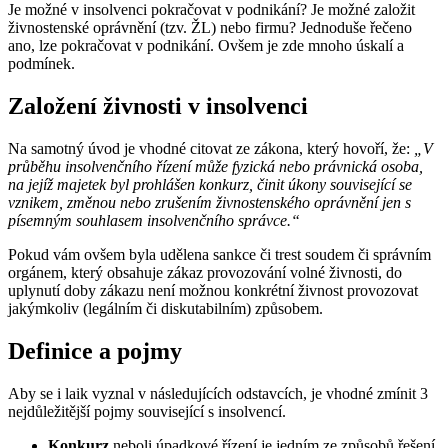
Je možné v insolvenci pokračovat v podnikání? Je možné založit
živnostenské oprávnění (tzv. ŽL) nebo firmu? Jednoduše řečeno
ano, lze pokračovat v podnikání. Ovšem je zde mnoho úskalí a
podmínek.
Založení živnosti v insolvenci
Na samotný úvod je vhodné citovat ze zákona, který hovoří, že:
„V
průběhu insolvenčního řízení může fyzická nebo právnická osoba,
na jejíž majetek byl prohlášen konkurz, činit úkony související se
vznikem, změnou nebo zrušením živnostenského oprávnění jen s
písemným souhlasem insolvenčního správce.“
Pokud vám ovšem byla udělena sankce či trest soudem či správním
orgánem, který obsahuje zákaz provozování volné živnosti, do
uplynutí doby zákazu není možnou konkrétní živnost provozovat
jakýmkoliv (legálním či diskutabilním) způsobem.
Definice a pojmy
Aby se i laik vyznal v následujících odstavcích, je vhodné zmínit 3
nejdůležitější pojmy související s insolvencí.
Konkurz
neboli úpadkové řízení je jedním ze způsobů řešení