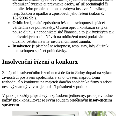
předlužení fyzické či právnické osoby, ať už podnikající či
nikoliv. Jeho problematikou se zabývá insolvenční zákon,
resp. Zákon o úpadku a způsobech jeho řešení (zákon č.
182/2006 Sb.).
Oddlužení
je také způsobem řešení neschopnosti splácet
věřitelům své pohledávky. Ovšem oproti konkurzu se týká
pouze dluhu z nepodnikatelské činnosti, a to jak fyzických tak
i právnických osob. Návrh na oddlužení musí podat sám
dlužník, ostatní návrhy insolvenční soud zamítá.
Insolvence
je platební neschopnost, resp. stav, kdy dlužník
není schopen splácet pohledávky.
Insolvenční řízení a konkurz
Zahájení insolvenčního řízení nemá de facto žádný dopad na výkon
živnosti či postavení společníka v s.r.o. Ovšem naproti tomu
rozhodnutí o konkurzu na majetek daného společníka firmy s sebou
nese významný vliv na jeho další působení v podniku.
V praxi je každý případ svým způsobem jedinečný, proto je vhodné
každý krok konzultovat se svým soudem přiděleným
insolvenčním
správcem
.