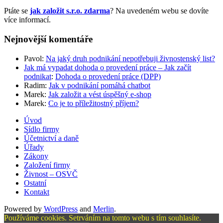
Ptáte se
jak založit s.r.o. zdarma
? Na uvedeném webu se dovíte
více informací.
Nejnovější komentáře
Pavol
:
Na jaký druh podnikání nepotřebuji živnostenský list?
Jak má vypadat dohoda o provedení práce – Jak začít
podnikat
:
Dohoda o provedení práce (DPP)
Radim
:
Jak v podnikání pomáhá chatbot
Marek
:
Jak založit a vést úspěšný e-shop
Marek
:
Co je to příležitostný příjem?
Úvod
Sídlo firmy
Účetnictví a daně
Úřady
Zákony
Založení firmy
Živnost – OSVČ
Ostatní
Kontakt
Powered by
WordPress
and
Merlin
.
Používáme cookies. Setrváním na tomto webu s tím souhlasíte.