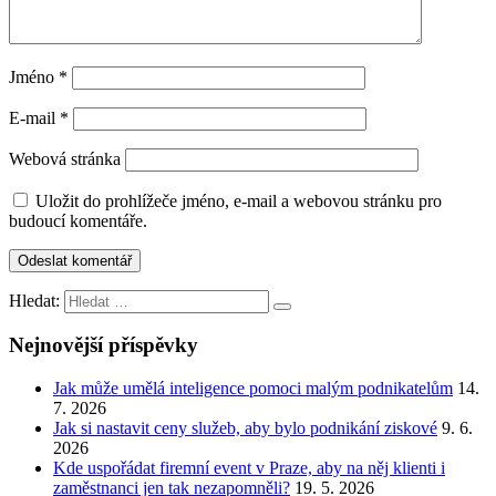
Jméno
*
E-mail
*
Webová stránka
Uložit do prohlížeče jméno, e-mail a webovou stránku pro
budoucí komentáře.
Hledat:
Nejnovější příspěvky
Jak může umělá inteligence pomoci malým podnikatelům
14.
7. 2026
Jak si nastavit ceny služeb, aby bylo podnikání ziskové
9. 6.
2026
Kde uspořádat firemní event v Praze, aby na něj klienti i
zaměstnanci jen tak nezapomněli?
19. 5. 2026