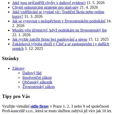
Jaké jsou nejčastější chyby v daňové evidenci
11. 5. 2026
Chytré outsourcing strategie pro start-upy
21. 4. 2026
Jaké vzdělávání se vyplatí víc: Tradiční škola nebo online
kurzy?
31. 3. 2026
Jak se vyrovnat s neúspěchem v živnostenském podnikání
24.
2. 2026
Musím vést účetnictví, když podnikám na živnostenský list
22. 1. 2026
Jak rychle založit firmu bez papírování a stresu
15. 12. 2025
Zakázková výroba zboží v Číně a se zastoupením i v dalších
zemích
3. 12. 2025
Stránky
Zákony
Daňový řád
Insolvenční zákon
Občanský zákoník
Živnostenský zákon
Tipy pro Vás
Využijte virtuální
sídlo firmy
v Praze 1, 2, 3 nebo 9 od společnosti
Profi-kancelář s.r.o., která se touto službou zabývá již více jak 10 let.