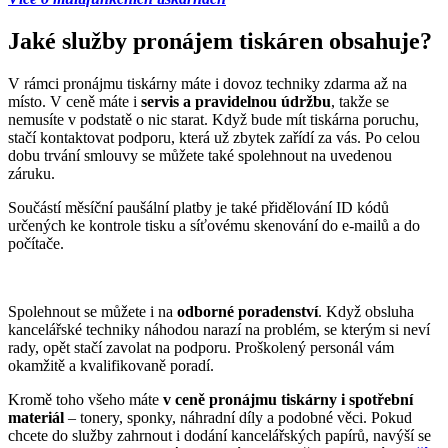
Jaké služby pronájem tiskáren obsahuje?
V rámci pronájmu tiskárny máte i dovoz techniky zdarma až na
místo. V ceně máte i
servis a pravidelnou údržbu
, takže se
nemusíte v podstatě o nic starat. Když bude mít tiskárna poruchu,
stačí kontaktovat podporu, která už zbytek zařídí za vás. Po celou
dobu trvání smlouvy se můžete také spolehnout na uvedenou
záruku.
Součástí měsíční paušální platby je také přidělování ID kódů
určených ke kontrole tisku a síťovému skenování do e-mailů a do
počítače.
Spolehnout se můžete i na
odborné poradenství
. Když obsluha
kancelářské techniky náhodou narazí na problém, se kterým si neví
rady, opět stačí zavolat na podporu. Proškolený personál vám
okamžitě a kvalifikovaně poradí.
Kromě toho všeho máte
v ceně pronájmu tiskárny i spotřební
materiál
– tonery, sponky, náhradní díly a podobné věci. Pokud
chcete do služby zahrnout i dodání kancelářských papírů, navýší se