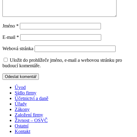
Jméno
*
E-mail
*
Webová stránka
Uložit do prohlížeče jméno, e-mail a webovou stránku pro
budoucí komentáře.
Úvod
Sídlo firmy
Účetnictví a daně
Úřady
Zákony
Založení firmy
Živnost – OSVČ
Ostatní
Kontakt