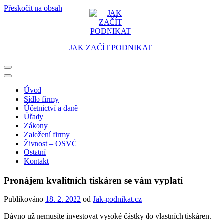
Přeskočit na obsah
JAK ZAČÍT PODNIKAT
Portál pro podnikatele
Úvod
Sídlo firmy
Účetnictví a daně
Úřady
Zákony
Založení firmy
Živnost – OSVČ
Ostatní
Kontakt
Pronájem kvalitních tiskáren se vám vyplatí
Publikováno
18. 2. 2022
od
Jak-podnikat.cz
Dávno už nemusíte investovat vysoké částky do vlastních tiskáren.