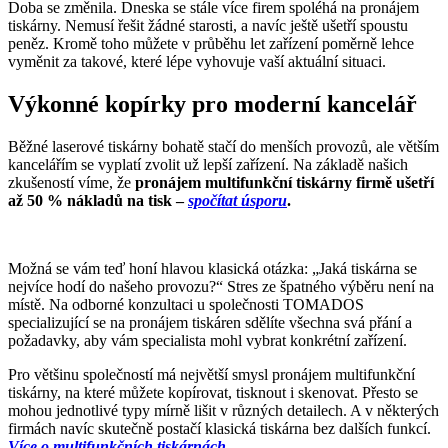
Doba se změnila. Dneska se stále více firem spoléhá na pronájem
tiskárny. Nemusí řešit žádné starosti, a navíc ještě ušetří spoustu
peněz. Kromě toho můžete v průběhu let zařízení poměrně lehce
vyměnit za takové, které lépe vyhovuje vaší aktuální situaci.
Výkonné kopírky pro moderní kancelář
Běžné laserové tiskárny bohatě stačí do menších provozů, ale větším
kancelářím se vyplatí zvolit už lepší zařízení. Na základě našich
zkušeností víme, že
pronájem multifunkční tiskárny firmě ušetří
až 50 % nákladů na tisk –
spočítat úsporu
.
Možná se vám teď honí hlavou klasická otázka: „Jaká tiskárna se
nejvíce hodí do našeho provozu?“ Stres ze špatného výběru není na
místě. Na odborné konzultaci u společnosti TOMADOS
specializující se na pronájem tiskáren sdělíte všechna svá přání a
požadavky, aby vám specialista mohl vybrat konkrétní zařízení.
Pro většinu společností má největší smysl pronájem multifunkční
tiskárny, na které můžete kopírovat, tisknout i skenovat. Přesto se
mohou jednotlivé typy mírně lišit v různých detailech. A v některých
firmách navíc skutečně postačí klasická tiskárna bez dalších funkcí.
Více o multifunkčních tiskárnách