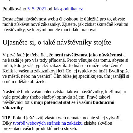
Publikováno
5. 5. 2021
od
Jak-podnikat.cz
Dostatečná návštěvnost webu či e-shopu je důležitá pro to, abyste
mohli získávat nové zákazníky. Zjistěte, jak získat skutečně kvalitní
návštěvníky, se kterými budete moct dále pracovat.
Ujasněte si, o jaké návštěvníky stojíte
V prvé řadě je třeba říct, že
není návštěvnost jako návštěvnost
a
ne každá je pro vás tedy přínosná. Proto věnujte čas tomu, abyste si
určili, kdo je váš typický zákazník. Jedná se o muže nebo ženu?
Kolik je vašemu zákazníkovi let? Co jej typicky zajímá? Bydlí spíše
ve městě, nebo na vesnici? Čím blíže jej specifikujete, tím jasnější si
o něm uděláte obrázek.
Následně bude vaším cílem získat takové návštěvníky, kteří mají o
vaše produkty (nebo služby) opravdu zájem. Právě takoví
návštěvníci totiž
mají potenciál stát se i vašimi budoucími
zákazníky
.
TIP
: Pokud ještě svůj vlastní web nemáte, nechte si jej vytvořit.
Díky
tvorbě webových stránek na zakázku
získáte skvělou
prezentaci vašich produktů nebo služeb.