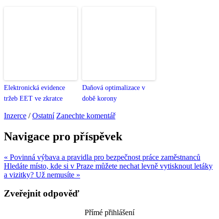
Elektronická evidence
Daňová optimalizace v
tržeb EET ve zkratce
době korony
Inzerce
/
Ostatní
Zanechte komentář
Navigace pro příspěvek
« Povinná výbava a pravidla pro bezpečnost práce zaměstnanců
Hledáte místo, kde si v Praze můžete nechat levně vytisknout letáky
a vizitky? Už nemusíte »
Zveřejnit odpověď
Přímé přihlášení