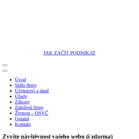
JAK ZAČÍT PODNIKAT
Portál pro podnikatele
Úvod
Sídlo firmy
Účetnictví a daně
Úřady
Zákony
Založení firmy
Živnost – OSVČ
Ostatní
Kontakt
Zvyšte návštěvnost vašeho webu (i zdarma)