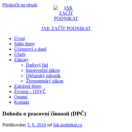
Přeskočit na obsah
JAK ZAČÍT PODNIKAT
Úvod
Portál pro podnikatele
Sídlo firmy
Účetnictví a daně
Úřady
Zákony
Daňový řád
Insolvenční zákon
Občanský zákoník
Živnostenský zákon
Založení firmy
Živnost – OSVČ
Ostatní
Kontakt
Dohoda o pracovní činnosti (DPČ)
Publikováno
5. 9. 2016
od
Jak-podnikat.cz