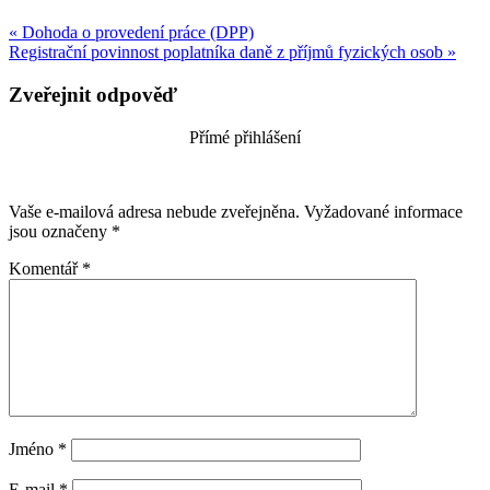
« Dohoda o provedení práce (DPP)
Registrační povinnost poplatníka daně z příjmů fyzických osob »
Zveřejnit odpověď
Přímé přihlášení
Vaše e-mailová adresa nebude zveřejněna.
Vyžadované informace
jsou označeny
*
Komentář
*
Jméno
*
E-mail
*