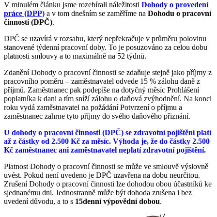
V minulém článku jsme rozebírali náležitosti
Dohody o provedení
práce (DPP)
a v tom dnešním se zaměříme na
Dohodu o pracovní
činnosti (DPČ)
.
DPČ se uzavírá v rozsahu, který nepřekračuje v průměru polovinu
stanovené týdenní pracovní doby. To je posuzováno za celou dobu
platnosti smlouvy a to maximálně na 52 týdnů.
Zdanění Dohody o pracovní činnosti se zdaňuje stejně jako příjmy z
pracovního poměru – zaměstnavatel odvede 15 % zálohu daně z
příjmů. Zaměstnanec pak podepíše na dotyčný měsíc Prohlášení
poplatníka k dani a tím sníží zálohu o daňová zvýhodnění. Na konci
roku vydá zaměstnavatel na požádání Potvrzení o příjmu a
zaměstnanec zahrne tyto příjmy do svého daňového přiznání.
U dohody o pracovní činnosti (DPČ) se zdravotní pojištění platí
až z částky od 2.500 Kč za měsíc. Výhoda je, že do částky 2.500
Kč zaměstnanec ani zaměstnavatel neplatí zdravotní pojištění.
Platnost Dohody o pracovní činnosti se může ve smlouvě výslovně
uvést. Pokud není uvedeno je DPČ uzavřena na dobu neurčitou.
Zrušení Dohody o pracovní činnosti lze dohodou obou účastníků ke
sjednanému dni. Jednostranně může být dohoda zrušena i bez
uvedení důvodu, a to s
15denní výpovědní dobou
.