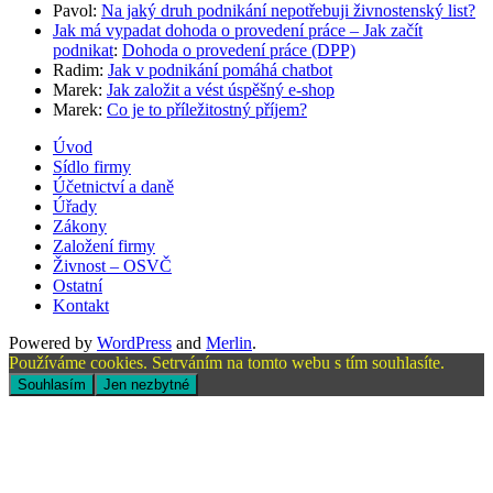
Pavol
:
Na jaký druh podnikání nepotřebuji živnostenský list?
Jak má vypadat dohoda o provedení práce – Jak začít
podnikat
:
Dohoda o provedení práce (DPP)
Radim
:
Jak v podnikání pomáhá chatbot
Marek
:
Jak založit a vést úspěšný e-shop
Marek
:
Co je to příležitostný příjem?
Úvod
Sídlo firmy
Účetnictví a daně
Úřady
Zákony
Založení firmy
Živnost – OSVČ
Ostatní
Kontakt
Powered by
WordPress
and
Merlin
.
Používáme cookies. Setrváním na tomto webu s tím souhlasíte.
Souhlasím
Jen nezbytné