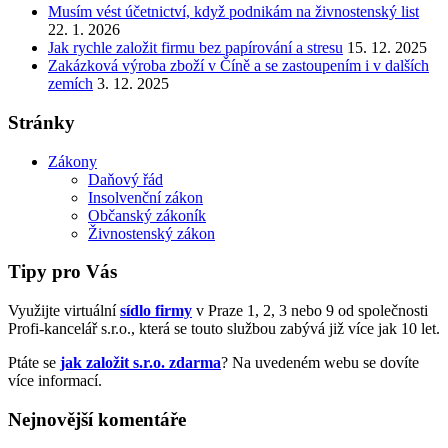
Musím vést účetnictví, když podnikám na živnostenský list
22. 1. 2026
Jak rychle založit firmu bez papírování a stresu
15. 12. 2025
Zakázková výroba zboží v Číně a se zastoupením i v dalších
zemích
3. 12. 2025
Stránky
Zákony
Daňový řád
Insolvenční zákon
Občanský zákoník
Živnostenský zákon
Tipy pro Vás
Využijte virtuální
sídlo firmy
v Praze 1, 2, 3 nebo 9 od společnosti
Profi-kancelář s.r.o., která se touto službou zabývá již více jak 10 let.
Ptáte se
jak založit s.r.o. zdarma
? Na uvedeném webu se dovíte
více informací.
Nejnovější komentáře