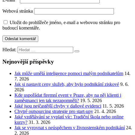
Webová stránka
Uložit do prohlížeče jméno, e-mail a webovou stránku pro
budoucí komentáře.
Hledat:
Nejnovější příspěvky
Jak může umělá inteligence pomoci malým podnikatelům
14.
7. 2026
Jak si nastavit ceny služeb, aby bylo podnikání ziskové
9. 6.
2026
Kde uspořádat firemní event v Praze, aby na něj klienti i
zaměstnanci jen tak nezapomněli?
19. 5. 2026
Jaké jsou nejčastější chyby v daňové evidenci
11. 5. 2026
Chytré outsourcing strategie pro start-upy
21. 4. 2026
Jaké vzdělávání se vyplatí víc: Tradiční škola nebo online
kurzy?
31. 3. 2026
Jak se vyrovnat s neúspěchem v živnostenském podnikání
24.
2. 2026