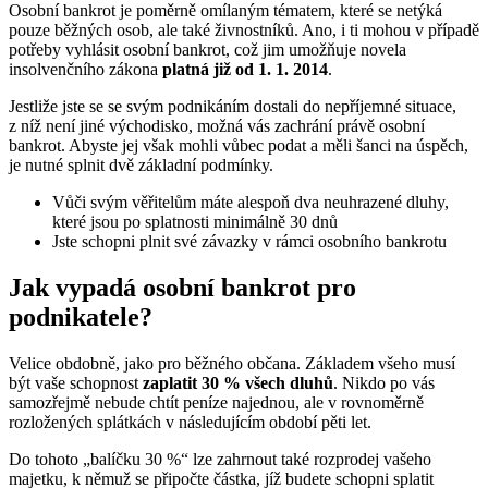
Osobní bankrot je poměrně omílaným tématem, které se netýká
pouze běžných osob, ale také živnostníků. Ano, i ti mohou v případě
potřeby vyhlásit osobní bankrot, což jim umožňuje novela
insolvenčního zákona
platná již od 1. 1. 2014
.
Jestliže jste se se svým podnikáním dostali do nepříjemné situace,
z níž není jiné východisko, možná vás zachrání právě osobní
bankrot. Abyste jej však mohli vůbec podat a měli šanci na úspěch,
je nutné splnit dvě základní podmínky.
Vůči svým věřitelům máte alespoň dva neuhrazené dluhy,
které jsou po splatnosti minimálně 30 dnů
Jste schopni plnit své závazky v rámci osobního bankrotu
Jak vypadá osobní bankrot pro
podnikatele?
Velice obdobně, jako pro běžného občana. Základem všeho musí
být vaše schopnost
zaplatit 30 % všech dluhů
. Nikdo po vás
samozřejmě nebude chtít peníze najednou, ale v rovnoměrně
rozložených splátkách v následujícím období pěti let.
Do tohoto „balíčku 30 %“ lze zahrnout také rozprodej vašeho
majetku, k němuž se připočte částka, jíž budete schopni splatit