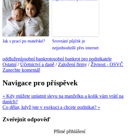
Jak s prací po mateřské?
Srovnání půjček je
nejjednodušší přes internet
oddlužení
osobní bankrot
osobní bankrot pro podnikatele
Ostatní
/
Účetnictví a daně
/
Založení firmy
/
Živnost - OSVČ
Zanechte komentář
Navigace pro příspěvek
« Kdy můžete uplatnit slevu na manželku a kolik vám vrátí na
daních?
Co dělat, když jste v exekuci a chcete podnikat? »
Zveřejnit odpověď
Přímé přihlášení