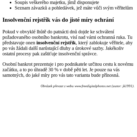
Soupis veškerého majetku, jímž disponujete
Seznam závazků a pohledávek, jež máte vůči svým věřitelům
Insolvenční rejstřík vás do jisté míry ochrání
Pokud v obvyklé lhůtě do patnácti dnů dojde ke schválení
požadovaného osobního bankrotu, visí nad vámi ochranná ruka. Tu
představuje onen
insolvenční rejstřík
, který zablokuje věřitele, aby
po vás žádali další narůstající dluhy a úrokové sazby. Jakékoliv
ostatní procesy pak zaštiťuje insolvenční správce.
Osobní bankrot prezentuje i pro podnikatele určitou cestu k novému
začátku, a to po úhradě 30 % v době pěti let. Je pouze na vás
samotných, do jaké míry pro vás tato varianta bude přínosná.
Obrázek převzat z webu www.freedigitalphotos.net (autor: jk1991).