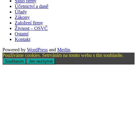
Sídlo firmy
Účetnictví a daně
Úřady
Zákony
Založení firmy
Živnost – OSVČ
Ostatní
Kontakt
Powered by
WordPress
and
Merlin
.
Používáme cookies. Setrváním na tomto webu s tím souhlasíte.
Souhlasím
Jen nezbytné