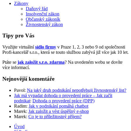
Zákony
Daňový řád
Insolvenční zákon
Občanský zákoník
Živnostenský zákon
Tipy pro Vás
Využijte virtuální
sídlo firmy
v Praze 1, 2, 3 nebo 9 od společnosti
Profi-kancelář s.r.o., která se touto službou zabývá již více jak 10 let.
Ptáte se
jak založit s.r.o. zdarma
? Na uvedeném webu se dovíte
více informací.
Nejnovější komentáře
Pavol
:
Na jaký druh podnikání nepotřebuji živnostenský list?
Jak má vypadat dohoda o provedení práce – Jak začít
podnikat
:
Dohoda o provedení práce (DPP)
Radim
:
Jak v podnikání pomáhá chatbot
Marek
:
Jak založit a vést úspěšný e-shop
Marek
:
Co je to příležitostný příjem?
Úvod