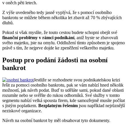
v oněch pěti letech.
Z výše uvedeného tedy jasně vyplývá, že s pomocí osobního
bankrotu se můžete během několika let zbavit až 70 % zbývajících
dluhů.
Pokud si však myslíte, že touto cestou budete schopni obejít své
finanční problémy
v rámci podnikání
, aniž byste se zbavovali
svého majetku, jste na omylu. Oddlužení tímto způsobem je spojeno
právě s tím, že nejprve dojde ke zpeněžení veškerého majetku.
Postup pro podání žádosti na osobní
bankrot
Jestliže se rozhodnete svou podnikatelskou krizi
řešit za pomoci osobního bankrotu, pak se vám nabízí hned několik
možností, jak návrh podat. Buď to uděláte sami, pokud dané oblasti
rozumíte nebo se svěříte do rukou odborníků. Své služby v tomto
segmentu nabízí velká spousta firem, kde samozřejmě musíte počítat
s jistým poplatkem.
Bezplatným řešením
jsou například nejrůznější
neziskové organizace.
Návrh na osobní bankrot by měl obsahovat tyto dokumenty.