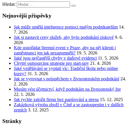
Hledat:
Nejnovější příspěvky
Jak může umělá inteligence pomoci malým podnikatelům
14.
7. 2026
Jak si nastavit ceny služeb, aby bylo podnikání ziskové
9. 6.
2026
Kde uspořádat firemní event v Praze, aby na něj klienti i
zaměstnanci jen tak nezapomněli?
19. 5. 2026
Jaké jsou nejčastější chyby v daňové evidenci
11. 5. 2026
Chytré outsourcing strategie pro start-upy
21. 4. 2026
Jaké vzdělávání se vyplatí víc: Tradiční škola nebo online
kurzy?
31. 3. 2026
Jak se vyrovnat s neúspěchem v živnostenském podnikání
24.
2. 2026
Musím vést účetnictví, když podnikám na živnostenský list
22. 1. 2026
Jak rychle založit firmu bez papírování a stresu
15. 12. 2025
Zakázková výroba zboží v Číně a se zastoupením i v dalších
zemích
3. 12. 2025
Stránky