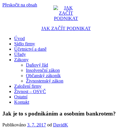
Přeskočit na obsah
JAK ZAČÍT PODNIKAT
Úvod
Portál pro podnikatele
Sídlo firmy
Účetnictví a daně
Úřady
Zákony
Daňový řád
Insolvenční zákon
Občanský zákoník
Živnostenský zákon
Založení firmy
Živnost – OSVČ
Ostatní
Kontakt
Jak je to s podnikáním a osobním bankrotem?
Publikováno
3. 7. 2017
od
DavidK