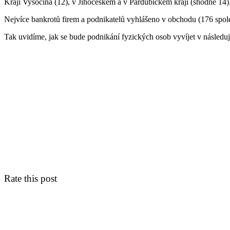
Kraji Vysočina (12), v Jihočeském a v Pardubickém kraji (shodně 14)
Nejvíce bankrotů firem a podnikatelů vyhlášeno v obchodu (176 spole
Tak uvidíme, jak se bude podnikání fyzických osob vyvíjet v následuj
Rate this post