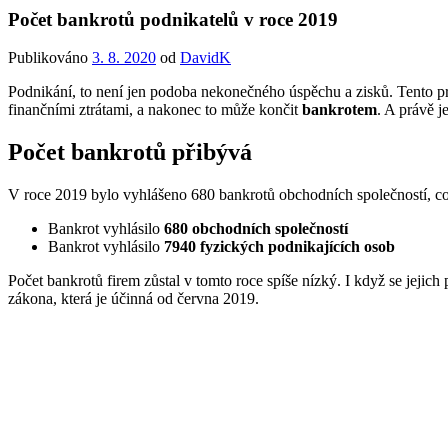
Počet bankrotů podnikatelů v roce 2019
Publikováno
3. 8. 2020
od
DavidK
Podnikání, to není jen podoba nekonečného úspěchu a zisků. Tento p
finančními ztrátami, a nakonec to může končit
bankrotem
. A právě j
Počet bankrotů přibývá
V roce 2019 bylo vyhlášeno 680 bankrotů obchodních společností, což
Bankrot vyhlásilo
680 obchodních společností
Bankrot vyhlásilo
7940 fyzických podnikajících osob
Počet bankrotů firem zůstal v tomto roce spíše nízký. I když se jejic
zákona, která je účinná od června 2019.