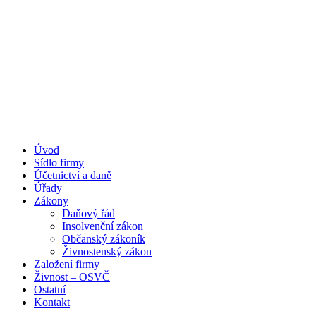
Úvod
Portál pro podnikatele
Sídlo firmy
Účetnictví a daně
Úřady
Zákony
Daňový řád
Insolvenční zákon
Občanský zákoník
Živnostenský zákon
Založení firmy
Živnost – OSVČ
Ostatní
Kontakt