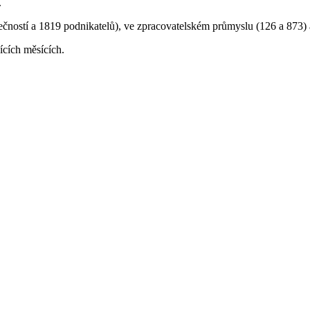
.
čností a 1819 podnikatelů), ve zpracovatelském průmyslu (126 a 873) a
ících měsících.