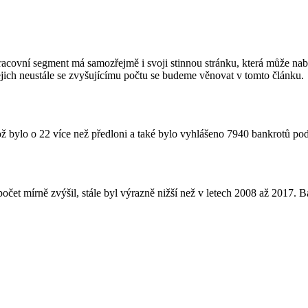
racovní segment má samozřejmě i svoji stinnou stránku, která může nab
ejich neustále se zvyšujícímu počtu se budeme věnovat v tomto článku.
 bylo o 22 více než předloni a také bylo vyhlášeno 7940 bankrotů pod
h počet mírně zvýšil, stále byl výrazně nižší než v letech 2008 až 2017