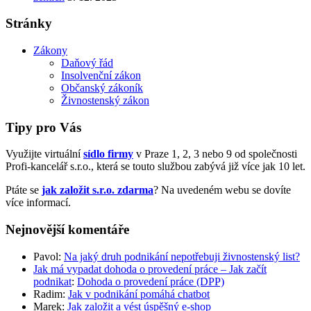
Stránky
Zákony
Daňový řád
Insolvenční zákon
Občanský zákoník
Živnostenský zákon
Tipy pro Vás
Využijte virtuální
sídlo firmy
v Praze 1, 2, 3 nebo 9 od společnosti
Profi-kancelář s.r.o., která se touto službou zabývá již více jak 10 let.
Ptáte se
jak založit s.r.o. zdarma
? Na uvedeném webu se dovíte
více informací.
Nejnovější komentáře
Pavol
:
Na jaký druh podnikání nepotřebuji živnostenský list?
Jak má vypadat dohoda o provedení práce – Jak začít
podnikat
:
Dohoda o provedení práce (DPP)
Radim
:
Jak v podnikání pomáhá chatbot
Marek
:
Jak založit a vést úspěšný e-shop