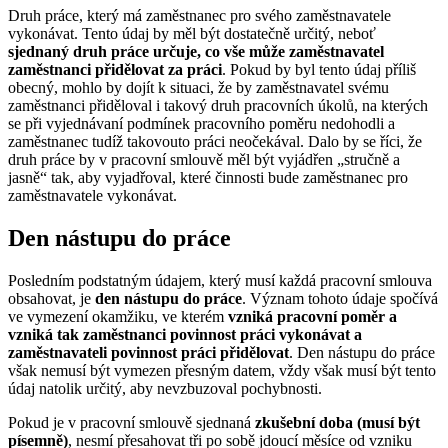
Druh práce, který má zaměstnanec pro svého zaměstnavatele
vykonávat. Tento údaj by měl být dostatečně určitý, neboť
sjednaný druh práce určuje, co vše může zaměstnavatel
zaměstnanci přidělovat za práci
. Pokud by byl tento údaj příliš
obecný, mohlo by dojít k situaci, že by zaměstnavatel svému
zaměstnanci přiděloval i takový druh pracovních úkolů, na kterých
se při vyjednávaní podmínek pracovního poměru nedohodli a
zaměstnanec tudíž takovouto práci neočekával. Dalo by se říci, že
druh práce by v pracovní smlouvě měl být vyjádřen „stručně a
jasně“ tak, aby vyjadřoval, které činnosti bude zaměstnanec pro
zaměstnavatele vykonávat.
Den nástupu do práce
Posledním podstatným údajem, který musí každá pracovní smlouva
obsahovat, je
den nástupu do práce
. Význam tohoto údaje spočívá
ve vymezení okamžiku, ve kterém
vzniká pracovní poměr a
vzniká tak zaměstnanci povinnost práci vykonávat a
zaměstnavateli povinnost práci přidělovat
. Den nástupu do práce
však nemusí být vymezen přesným datem, vždy však musí být tento
údaj natolik určitý, aby nevzbuzoval pochybnosti.
Pokud je v pracovní smlouvě sjednaná
zkušební doba (musí být
písemně)
, nesmí přesahovat tři po sobě jdoucí měsíce od vzniku