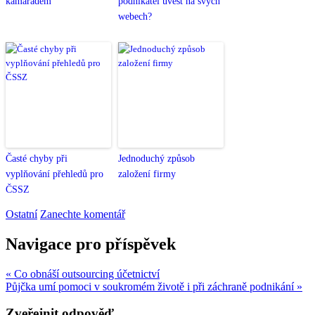
kamarádem
podnikatel uvést na svých
webech?
Časté chyby při
Jednoduchý způsob
vyplňování přehledů pro
založení firmy
ČSSZ
Ostatní
Zanechte komentář
Navigace pro příspěvek
« Co obnáší outsourcing účetnictví
Půjčka umí pomoci v soukromém životě i při záchraně podnikání »
Zveřejnit odpověď