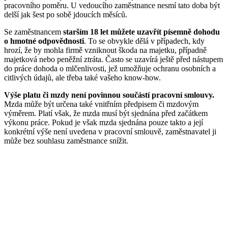
pracovního poměru. U vedoucího zaměstnance nesmí tato doba být
delší jak šest po sobě jdoucích měsíců.
Se zaměstnancem
starším 18 let můžete uzavřít písemně dohodu
o hmotné odpovědnosti
. To se obvykle dělá v případech, kdy
hrozí, že by mohla firmě vzniknout škoda na majetku, případně
majetková nebo peněžní ztráta. Často se uzavírá ještě před nástupem
do práce dohoda o mlčenlivosti, jež umožňuje ochranu osobních a
citlivých údajů, ale třeba také vašeho know-how.
Výše platu či mzdy není povinnou součástí pracovní smlouvy.
Mzda může být určena také vnitřním předpisem či mzdovým
výměrem. Platí však, že mzda musí být sjednána před začátkem
výkonu práce. Pokud je však mzda sjednána pouze takto a její
konkrétní výše není uvedena v pracovní smlouvě, zaměstnavatel ji
může bez souhlasu zaměstnance snížit.