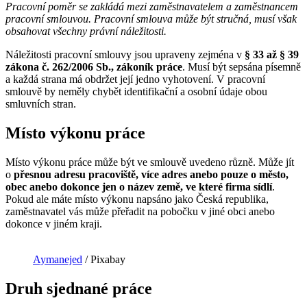
Pracovní poměr se zakládá mezi zaměstnavatelem a zaměstnancem
pracovní smlouvou. Pracovní smlouva může být stručná, musí však
obsahovat všechny právní náležitosti.
Náležitosti pracovní smlouvy jsou upraveny zejména v
§ 33 až § 39
zákona č. 262/2006 Sb., zákoník práce
. Musí být sepsána písemně
a každá strana má obdržet její jedno vyhotovení. V pracovní
smlouvě by neměly chybět identifikační a osobní údaje obou
smluvních stran.
Místo výkonu práce
Místo výkonu práce může být ve smlouvě uvedeno různě. Může jít
o
přesnou adresu pracoviště, více adres anebo pouze o město,
obec anebo dokonce jen o název země, ve které firma sídlí
.
Pokud ale máte místo výkonu napsáno jako Česká republika,
zaměstnavatel vás může přeřadit na pobočku v jiné obci anebo
dokonce v jiném kraji.
Aymanejed
/ Pixabay
Druh sjednané práce