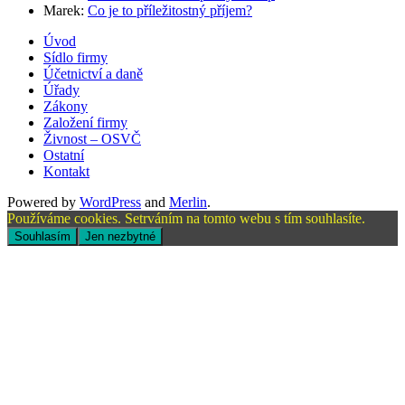
Marek
:
Co je to příležitostný příjem?
Úvod
Sídlo firmy
Účetnictví a daně
Úřady
Zákony
Založení firmy
Živnost – OSVČ
Ostatní
Kontakt
Powered by
WordPress
and
Merlin
.
Používáme cookies. Setrváním na tomto webu s tím souhlasíte.
Souhlasím
Jen nezbytné