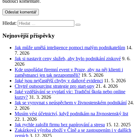
budoucí komentáře.
Hledat:
Nejnovější příspěvky
Jak může umělá inteligence pomoci malým podnikatelům
14.
7. 2026
Jak si nastavit ceny služeb, aby bylo podnikání ziskové
9. 6.
2026
Kde uspořádat firemní event v Praze, aby na něj klienti i
zaměstnanci jen tak nezapomněli?
19. 5. 2026
Jaké jsou nejčastější chyby v daňové evidenci
11. 5. 2026
Chytré outsourcing strategie pro start-upy
21. 4. 2026
Jaké vzdělávání se vyplatí víc: Tradiční škola nebo online
kurzy?
31. 3. 2026
Jak se vyrovnat s neúspěchem v živnostenském podnikání
24.
2. 2026
Musím vést účetnictví, když podnikám na živnostenský list
22. 1. 2026
Jak rychle založit firmu bez papírování a stresu
15. 12. 2025
Zakázková výroba zboží v Číně a se zastoupením i v dalších
zemích
3. 12. 2025