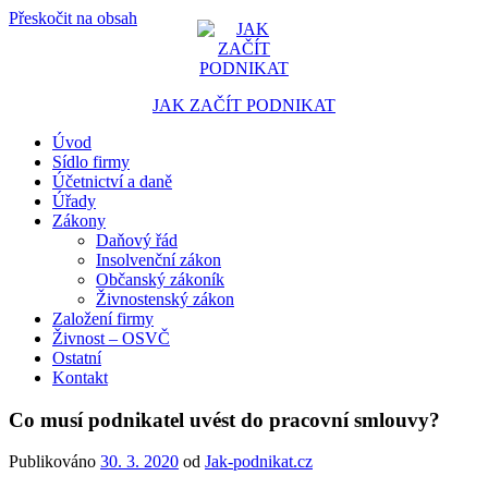
Přeskočit na obsah
JAK ZAČÍT PODNIKAT
Úvod
Portál pro podnikatele
Sídlo firmy
Účetnictví a daně
Úřady
Zákony
Daňový řád
Insolvenční zákon
Občanský zákoník
Živnostenský zákon
Založení firmy
Živnost – OSVČ
Ostatní
Kontakt
Co musí podnikatel uvést do pracovní smlouvy?
Publikováno
30. 3. 2020
od
Jak-podnikat.cz