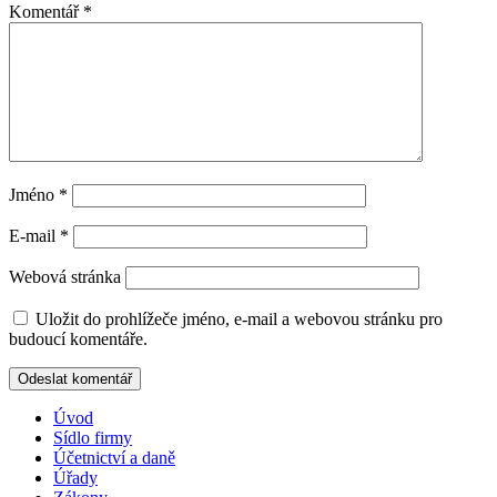
Komentář
*
Jméno
*
E-mail
*
Webová stránka
Uložit do prohlížeče jméno, e-mail a webovou stránku pro
budoucí komentáře.
Úvod
Sídlo firmy
Účetnictví a daně
Úřady