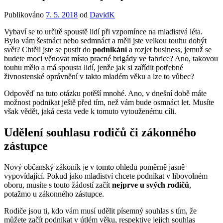
Publikováno
7. 5. 2018
od
DavidK
Vybaví se to určitě spoustě lidí při vzpomínce na mladistvá léta.
Bylo vám šestnáct nebo sedmnáct a měli jste velkou touhu dobýt
svět? Chtěli jste se pustit do
podnikání
a rozjet business, jemuž se
budete moci věnovat místo pracné brigády ve fabrice? Ano, takovou
touhu mělo a má spousta lidí, jenže jak si zařídit potřebné
živnostenské oprávnění v takto mladém věku a lze to vůbec?
Odpověď na tuto otázku potěší mnohé. Ano, v dnešní době máte
možnost podnikat ještě před tím, než vám bude osmnáct let. Musíte
však vědět, jaká cesta vede k tomuto vytouženému cíli.
Udělení souhlasu rodičů či zákonného
zástupce
Nový občanský zákoník je v tomto ohledu poměrně jasně
vypovídající. Pokud jako mladiství chcete podnikat v libovolném
oboru, musíte s touto žádostí začít
nejprve u svých rodičů
,
potažmo u zákonného zástupce.
Rodiče jsou ti, kdo vám musí udělit písemný souhlas s tím, že
můžete začít podnikat v útlém věku, respektive jejich souhlas