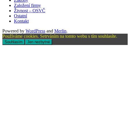
Zákony
Založení firmy
Živnost – OSVČ
Ostatní
Kontakt
Powered by
WordPress
and
Merlin
.
Používáme cookies. Setrváním na tomto webu s tím souhlasíte.
Souhlasím
Jen nezbytné