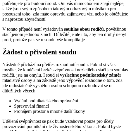
potřebujete pro budoucí soud. Oni vás mimochodem znají nejlépe,
takže jsou svým způsobem takovým odrazovým můstkem pro
posouzení toho, zda máte opravdu zajímavou vizi nebo je obtěžujete
s naprostou zbytečností.
V tomto případě není vyžadován
souhlas obou rodičů
, povětšinou
stačí jenom jednoho z nich. Důležité je ale i to, aby ten druhý nebyl
proti, protože pak se u soudu vše komplikuje.
Žádost o přivolení soudu
Následně přichází na přetřes rozhodnutí soudu. Pokud si však
myslíte, že k udělení brzké svéprávnosti nezletilého stačí jen souhlas
rodičů, jste na omylu. I soud si
vyslechne podnikatelský záměr
mladistvé osoby a na základě jeho výpovědí rozhodne o tom, zda
jde o dostatečně vyspělou osobu schopnou rozhodovat se o
důležitých věcech.
Vydání podnikatelského oprávnění
Spravování financí
Pronájem prostor a mnohé další úkony
Udělená svéprávnost se pak bude vztahovat pouze pro účely
provozování podnikání dle živnostenského zákona. Pokud byste