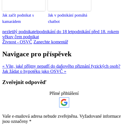
Jak začít podnikat s
Jak v podnikání pomáhá
kamarádem
chatbot
nezletilý podnikatel
podnikání do 18 let
podnikání před 18. rokem
věku
v čem podnikat
Živnost - OSVČ
Zanechte komentář
Navigace pro příspěvek
« Víte, jaké příjmy nepatří do daňového přiznání fyzických osob?
Jak žádat o hypotéku jako OSVČ »
Zveřejnit odpověď
Přímé přihlášení
Vaše e-mailová adresa nebude zveřejněna.
Vyžadované informace
jsou označeny
*