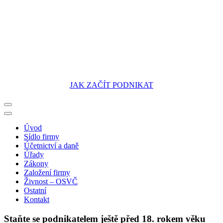
JAK ZAČÍT PODNIKAT
Portál pro podnikatele
Úvod
Sídlo firmy
Účetnictví a daně
Úřady
Zákony
Založení firmy
Živnost – OSVČ
Ostatní
Kontakt
Staňte se podnikatelem ještě před 18. rokem věku