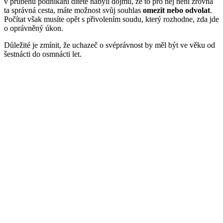
v průběhu podnikání dítěte nabyli dojmu, že to pro něj není zrovna
ta správná cesta, máte možnost svůj souhlas
omezit nebo odvolat
.
Počítat však musíte opět s přivolením soudu, který rozhodne, zda jde
o oprávněný úkon.
Důležité je zmínit, že uchazeč o svéprávnost by měl být ve věku od
šestnácti do osmnácti let.