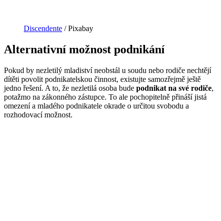
Discendente
/ Pixabay
Alternativní možnost podnikání
Pokud by nezletilý mladiství neobstál u soudu nebo rodiče nechtějí
dítěti povolit podnikatelskou činnost, existujte samozřejmě ještě
jedno řešení. A to, že nezletilá osoba bude
podnikat na své rodiče
,
potažmo na zákonného zástupce. To ale pochopitelně přináší jistá
omezení a mladého podnikatele okrade o určitou svobodu a
rozhodovací možnost.