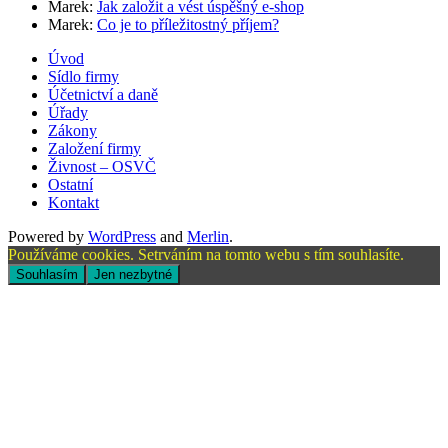
Marek
:
Jak založit a vést úspěšný e-shop
Marek
:
Co je to příležitostný příjem?
Úvod
Sídlo firmy
Účetnictví a daně
Úřady
Zákony
Založení firmy
Živnost – OSVČ
Ostatní
Kontakt
Powered by
WordPress
and
Merlin
.
Používáme cookies. Setrváním na tomto webu s tím souhlasíte.
Souhlasím
Jen nezbytné