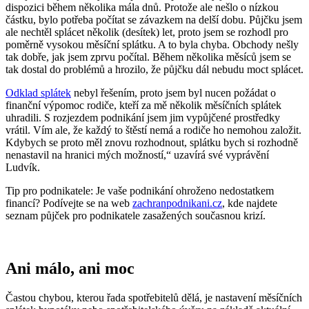
dispozici během několika mála dnů. Protože ale nešlo o nízkou
částku, bylo potřeba počítat se závazkem na delší dobu. Půjčku jsem
ale nechtěl splácet několik (desítek) let, proto jsem se rozhodl pro
poměrně vysokou měsíční splátku. A to byla chyba. Obchody nešly
tak dobře, jak jsem zprvu počítal. Během několika měsíců jsem se
tak dostal do problémů a hrozilo, že půjčku dál nebudu moct splácet.
Odklad splátek
nebyl řešením, proto jsem byl nucen požádat o
finanční výpomoc rodiče, kteří za mě několik měsíčních splátek
uhradili. S rozjezdem podnikání jsem jim vypůjčené prostředky
vrátil. Vím ale, že každý to štěstí nemá a rodiče ho nemohou založit.
Kdybych se proto měl znovu rozhodnout, splátku bych si rozhodně
nenastavil na hranici mých možností,“ uzavírá své vyprávění
Ludvík.
Tip pro podnikatele: Je vaše podnikání ohroženo nedostatkem
financí? Podívejte se na web
zachranpodnikani.cz
, kde najdete
seznam půjček pro podnikatele zasažených současnou krizí.
Ani málo, ani moc
Častou chybou, kterou řada spotřebitelů dělá, je nastavení měsíčních