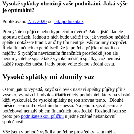
Vysoké splátky ohrožují vaše podnikání. Jaká výše
je optimální?
Publikováno
2. 7. 2020
od
Jak-podnikat.cz
Přemýšlíte o půjčce nebo hypotečním úvěru? Pak si jistě kladete
spoustu otázek. Jednou z nich bude určitě i to, jak vysokou měsíční
splátku dokážete hradit, aniž by tím neutrpěl váš rodinný rozpočet.
Řada finančních expertů tvrdí, že je potřeba půjčku uhradit co
nejdřív. S rychlým navrácením finančních prostředků jsou ale
neodmyslitelně spjaté také vysoké měsíční splátky, což nemusí
každý rozpočet unést. I tady proto volte zlatou střední cestu.
Vysoké splátky mi zlomily vaz
O tom, jak to vypadá, když si člověk nastaví splátky půjčky příliš
vysoko, vypráví i Ludvík – třiatřicetiletý podnikatel, který na vlastní
kůži vyzkoušel, že vysoké splátky nejsou zrovna terno. „Dlouhé
měsíce jsem snil o vlastním businessu. Na jeho rozjezd jsem ale
potřeboval nemalý objem finančních prostředků. Rozhodl jsem se
proto pro
podnikatelskou půjčku
u jedné známé nebankovní
společnosti.
Vše jsem v pohodě vyřídil a potřebné prostředky jsem měl k