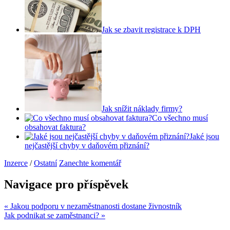
Jak se zbavit registrace k DPH
Jak snížit náklady firmy?
Co všechno musí
obsahovat faktura?
Jaké jsou
nejčastější chyby v daňovém přiznání?
Inzerce
/
Ostatní
Zanechte komentář
Navigace pro příspěvek
« Jakou podporu v nezaměstnanosti dostane živnostník
Jak podnikat se zaměstnanci? »