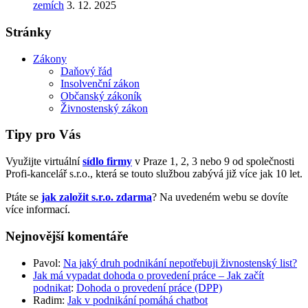
zemích
3. 12. 2025
Stránky
Zákony
Daňový řád
Insolvenční zákon
Občanský zákoník
Živnostenský zákon
Tipy pro Vás
Využijte virtuální
sídlo firmy
v Praze 1, 2, 3 nebo 9 od společnosti
Profi-kancelář s.r.o., která se touto službou zabývá již více jak 10 let.
Ptáte se
jak založit s.r.o. zdarma
? Na uvedeném webu se dovíte
více informací.
Nejnovější komentáře
Pavol
:
Na jaký druh podnikání nepotřebuji živnostenský list?
Jak má vypadat dohoda o provedení práce – Jak začít
podnikat
:
Dohoda o provedení práce (DPP)
Radim
:
Jak v podnikání pomáhá chatbot