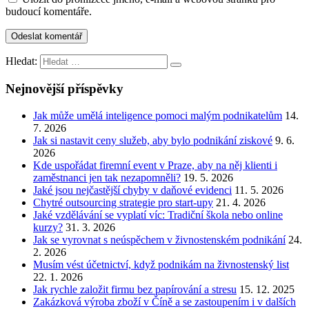
budoucí komentáře.
Hledat:
Nejnovější příspěvky
Jak může umělá inteligence pomoci malým podnikatelům
14.
7. 2026
Jak si nastavit ceny služeb, aby bylo podnikání ziskové
9. 6.
2026
Kde uspořádat firemní event v Praze, aby na něj klienti i
zaměstnanci jen tak nezapomněli?
19. 5. 2026
Jaké jsou nejčastější chyby v daňové evidenci
11. 5. 2026
Chytré outsourcing strategie pro start-upy
21. 4. 2026
Jaké vzdělávání se vyplatí víc: Tradiční škola nebo online
kurzy?
31. 3. 2026
Jak se vyrovnat s neúspěchem v živnostenském podnikání
24.
2. 2026
Musím vést účetnictví, když podnikám na živnostenský list
22. 1. 2026
Jak rychle založit firmu bez papírování a stresu
15. 12. 2025
Zakázková výroba zboží v Číně a se zastoupením i v dalších