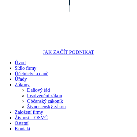
JAK ZAČÍT PODNIKAT
Úvod
Portál pro podnikatele
Sídlo firmy
Účetnictví a daně
Úřady
Zákony
Daňový řád
Insolvenční zákon
Občanský zákoník
Živnostenský zákon
Založení firmy
Živnost – OSVČ
Ostatní
Kontakt