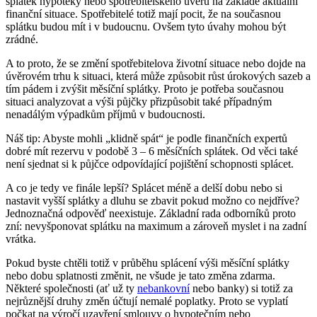
splátek hypotéky nebo spotřebitelského úvěru na základě aktuální
finanční situace. Spotřebitelé totiž mají pocit, že na současnou
splátku budou mít i v budoucnu. Ovšem tyto úvahy mohou být
zrádné.
A to proto, že se změní spotřebitelova životní situace nebo dojde na
úvěrovém trhu k situaci, která může způsobit růst úrokových sazeb a
tím pádem i zvýšit měsíční splátky. Proto je potřeba současnou
situaci analyzovat a výši půjčky přizpůsobit také případným
nenadálým výpadkům příjmů v budoucnosti.
Náš tip: Abyste mohli „klidně spát“ je podle finančních expertů
dobré mít rezervu v podobě 3 – 6 měsíčních splátek. Od věci také
není sjednat si k půjčce odpovídající pojištění schopnosti splácet.
A co je tedy ve finále lepší? Splácet méně a delší dobu nebo si
nastavit vyšší splátky a dluhu se zbavit pokud možno co nejdříve?
Jednoznačná odpověď neexistuje. Základní rada odborníků proto
zní: nevyšponovat splátku na maximum a zároveň myslet i na zadní
vrátka.
Pokud byste chtěli totiž v průběhu splácení výši měsíční splátky
nebo dobu splatnosti změnit, ne všude je tato změna zdarma.
Některé společnosti (ať už ty
nebankovní
nebo banky) si totiž za
nejrůznější druhy změn účtují nemalé poplatky. Proto se vyplatí
počkat na výročí uzavření smlouvy o hypotečním nebo