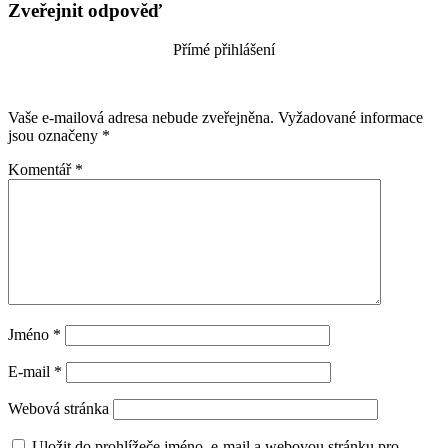
Zveřejnit odpověď
Přímé přihlášení
Vaše e-mailová adresa nebude zveřejněna.
Vyžadované informace
jsou označeny
*
Komentář
*
Jméno
*
E-mail
*
Webová stránka
Uložit do prohlížeče jméno, e-mail a webovou stránku pro